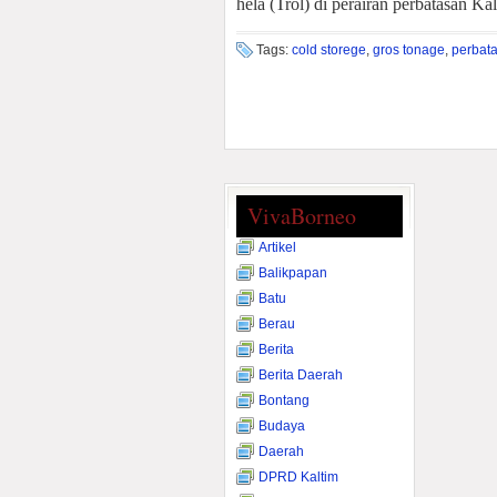
hela (Trol) di perairan perbatasan K
Tags:
cold storege
,
gros tonage
,
perbata
VivaBorneo
Artikel
Balikpapan
Batu
Berau
Berita
Berita Daerah
Bontang
Budaya
Daerah
DPRD Kaltim