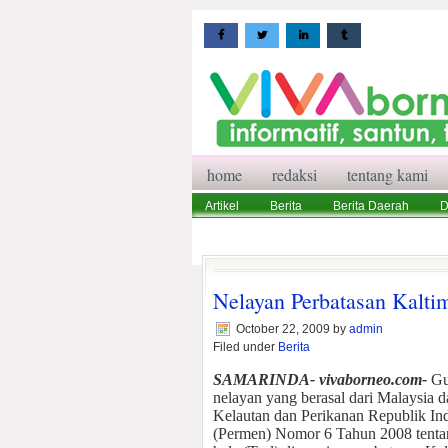
home
redaksi
tentang kami
Artikel
Berita
Berita Daerah
D
Wisata
Pedoman Media Siber
Red
Nelayan Perbatasan Kalt
October 22, 2009
by
admin
Filed under
Berita
SAMARINDA- vivaborneo.com-
Gun
nelayan yang berasal dari Malaysia
Kelautan dan Perikanan Republik In
(Permen) Nomor 6 Tahun 2008 tenta