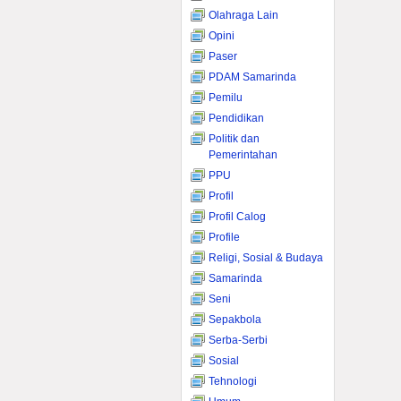
Olahraga Lain
Opini
Paser
PDAM Samarinda
Pemilu
Pendidikan
Politik dan
Pemerintahan
PPU
Profil
Profil Calog
Profile
Religi, Sosial & Budaya
Samarinda
Seni
Sepakbola
Serba-Serbi
Sosial
Tehnologi