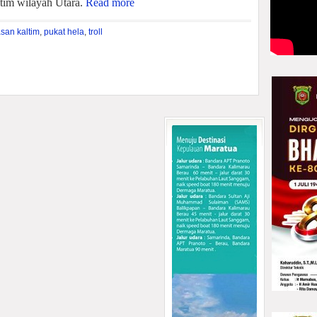
altim wilayah Utara.
Read more
san kaltim
,
pukat hela
,
troll