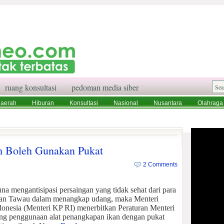
ruang konsultasi
pedoman media siber
aerah
Hiburan
Konsultasi
Nasional
Nusantara
Olahraga
aksi
Ruang Konsultasi
Tentang Kami
im Boleh Gunakan Pukat
2 Comments
a mengantisipasi persaingan yang tidak sehat dari para
 dan Tawau dalam menangkap udang, maka Menteri
donesia (Menteri
KP RI) menerbitkan Peraturan Menteri
ng penggunaan alat penangkapan ikan dengan pukat