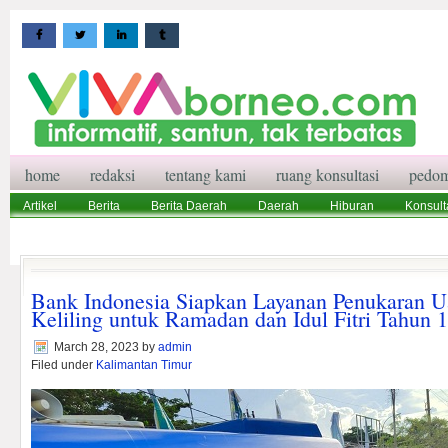
home
redaksi
tentang kami
ruang konsultasi
pedom
Artikel
Berita
Berita Daerah
Daerah
Hiburan
Konsult
Wisata
Pedoman Media Siber
Redaksi
Ruang Konsultasi
Bank Indonesia Siapkan Layanan Penukaran U
Keliling untuk Ramadan dan Idul Fitri Tahun
March 28, 2023
by
admin
Filed under
Kalimantan Timur