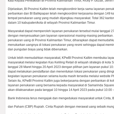
kata Kepala Perwakilan BI Provinsi Kalimantan Timur, Ricky P. Gozali, Senin 
Dijelaskan, BI Provinsi Kaltim telah mengkoordinir kerja sama layanan pen
perbankan dan BI Balikpapan telah mengkoordinir kerjasama dengan 149 k
tempat penukaran uang yang mudah dijangkau masyarakat. Total 362 kantor
dalam 10 kabupaten/kota di wilayah Provinsi Kalimantan Timur.
Masyarakat dapat memperoleh layanan penukaran tersebut mulai tanggal 27
dengan menyesuaikan jam layanan operasional masing-masing perbankan. D
penukaran uang di Provinsi Kalimantan Timur, diharapkan dapat memudahk
menukarkan uangnya di lokasi penukaran yang resmi sehingga dapat memin
dan pungutan biaya yang tidak dibenarkan.
Untuk lebih memudahkan masyarakat, KPwBI Provinsi Kaltim membuka lay
masyarakat melalui kegiatan Kas Keliling Retail di wilayah strategis di kot
tanggal 28 Maret hingga 20 April 2023 dengan pilihan jam layanan pukul 10
dapat melakukan pendaftaran dan menentukan lokasi penukaran yang diing
kegiatan layanan penukaran selama kuota masih tersedia melalui website P
Selain itu, KPwBI Provinsi Kaltim juga bekerjasama dengan perbankan di 
layanan penukaran uang bersama kepada masyarakat di Samarinda Square,
akan dilaksanakan pada tanggal 10 hingga 14 April 2023 pada pukul 10.00 
Bank Indonesia terus mengajak dan mengedukasi masyarakat untuk Cinta, 
dan Paham (CBP) Rupiah. Cinta Rupiah dengan merawat uang sebaik mung