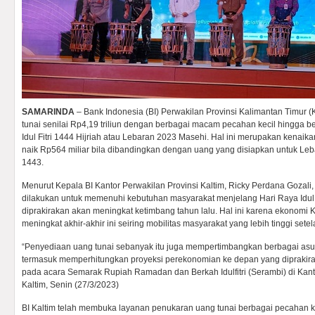
SAMARINDA
– Bank Indonesia (BI) Perwakilan Provinsi Kalimantan Timur (
tunai senilai Rp4,19 triliun dengan berbagai macam pecahan kecil hingga 
Idul Fitri 1444 Hijriah atau Lebaran 2023 Masehi. Hal ini merupakan kenaik
naik Rp564 miliar bila dibandingkan dengan uang yang disiapkan untuk Lebaran
1443.
Menurut Kepala BI Kantor Perwakilan Provinsi Kaltim, Ricky Perdana Gozali,
dilakukan untuk memenuhi kebutuhan masyarakat menjelang Hari Raya Idul F
diprakirakan akan meningkat ketimbang tahun lalu. Hal ini karena ekonomi 
meningkat akhir-akhir ini seiring mobilitas masyarakat yang lebih tinggi se
“Penyediaan uang tunai sebanyak itu juga mempertimbangkan berbagai asum
termasuk memperhitungkan proyeksi perekonomian ke depan yang diprakirak
pada acara Semarak Rupiah Ramadan dan Berkah Idulfitri (Serambi) di Kan
Kaltim, Senin (27/3/2023)
BI Kaltim telah membuka layanan penukaran uang tunai berbagai pecahan ke