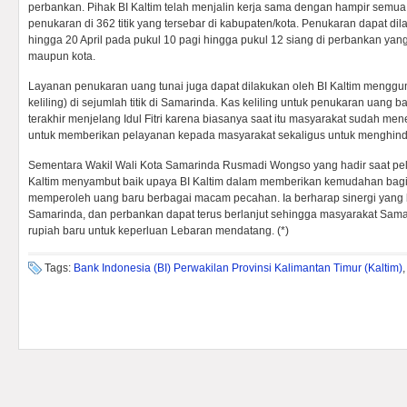
perbankan. Pihak BI Kaltim telah menjalin kerja sama dengan hampir semu
penukaran di 362 titik yang tersebar di kabupaten/kota. Penukaran dapat di
hingga 20 April pada pukul 10 pagi hingga pukul 12 siang di perbankan yan
maupun kota.
Layanan penukaran uang tunai juga dapat dilakukan oleh BI Kaltim menggun
keliling) di sejumlah titik di Samarinda. Kas keliling untuk penukaran uang 
terakhir menjelang Idul Fitri karena biasanya saat itu masyarakat sudah men
untuk memberikan pelayanan kepada masyarakat sekaligus untuk menghinda
Sementara Wakil Wali Kota Samarinda Rusmadi Wongso yang hadir saat pelu
Kaltim menyambut baik upaya BI Kaltim dalam memberikan kemudahan bag
memperoleh uang baru berbagai macam pecahan. Ia berharap sinergi yang b
Samarinda, dan perbankan dapat terus berlanjut sehingga masyarakat Sa
rupiah baru untuk keperluan Lebaran mendatang. (*)
Tags:
Bank Indonesia (BI) Perwakilan Provinsi Kalimantan Timur (Kaltim)