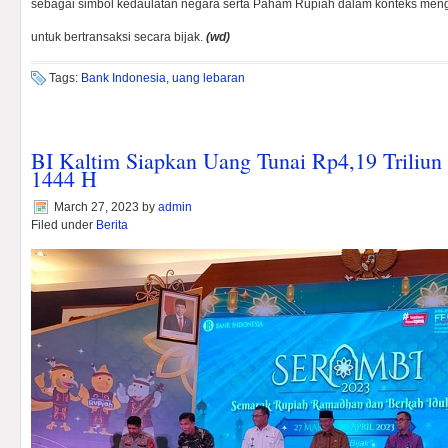
sebagai simbol kedaulatan negara serta Paham Rupiah dalam konteks me
untuk bertransaksi secara bijak.
(wd)
Tags:
Bank Indonesia
,
uang lebaran
BI Kaltim Siapkan Uang Tunai Rp4,19 Triliun H
1444 H
March 27, 2023
by
admin
Filed under
Berita