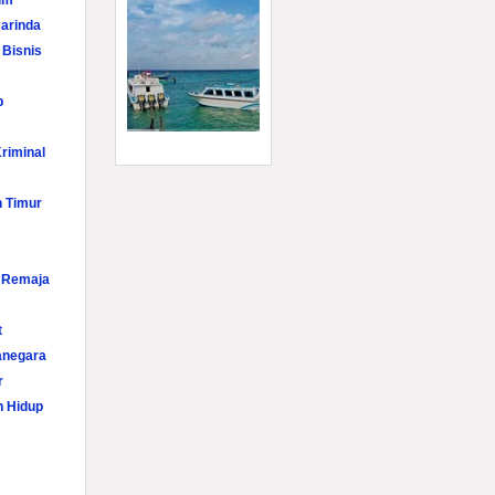
im
arinda
 Bisnis
p
riminal
n Timur
i Remaja
t
anegara
r
n Hidup