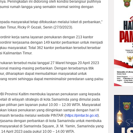
ya. Peningkatan ini didorong oleh kondisi berangsur pulihnya
sumsi rumah tangga yang semakin normal seiring dengan
epada masyarakat tetap difokuskan melalui loket di perbankan,”
tan Timur, Ricky P. Gozali, Senin (27/3/2023).
koordinir kerja sama layanan penukaran dengan 213 kantor
oordinir kerjasama dengan 149 kantor perbankan untuk menjadi
au masyarakat. Total 362 kantor perbankan tersebut tersebar
si Kalimantan Timur.
karan tersebut mulai tanggal 27 Maret hingga 20 April 2023
onal masing-masing perbankan. Dengan tersebarnya titik
imur, diharapkan dapat memudahkan masyarakat untuk
yang resmi sehingga dapat meminimalisir peredaran uang palsu
.
BI Provinsi Kaltim membuka layanan penukaran uang kepada
etail di wilayah strategis di kota Samarinda yang dimulai pada
gan pilihan jam layanan pukul 10.00 – 12.00 WITA. Masyarakat
kan lokasi penukaran yang diinginkan sampai dengan hari H
masih tersedia melalui website PINTAR (
https://pintar.bi.go.id
).
ekerjasama dengan perbankan di kota Samarinda untuk membuka
asyarakat di Samarinda Square, Jl. M. Yamin, Samarinda yang
14 April 2023 pada pukul 10.00 – 14.00 WITA.