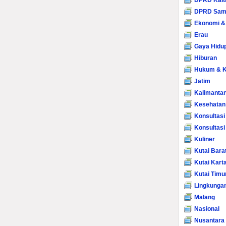
DPRD Kalt
DPRD Sam
Ekonomi &
Erau
Gaya Hidu
Hiburan
Hukum & K
Jatim
Kalimanta
Kesehatan
Konsultasi
Konsultas
Kuliner
Kutai Bara
Kutai Kart
Kutai Timu
Lingkunga
Malang
Nasional
Nusantara