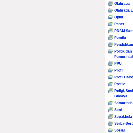
Olahraga
Olahraga L
Opini
Paser
PDAM Sam
Pemilu
Pendidikan
Politik dan
Pemerinta
PPU
Profil
Profil Calo
Profile
Religi, Sos
Budaya
Samarinda
Seni
Sepakbola
Serba-Serb
Sosial