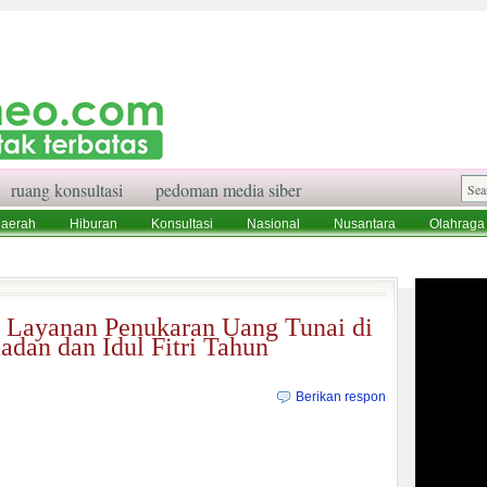
ruang konsultasi
pedoman media siber
aerah
Hiburan
Konsultasi
Nasional
Nusantara
Olahraga
aksi
Ruang Konsultasi
Tentang Kami
n Layanan Penukaran Uang Tunai di
adan dan Idul Fitri Tahun
Berikan respon