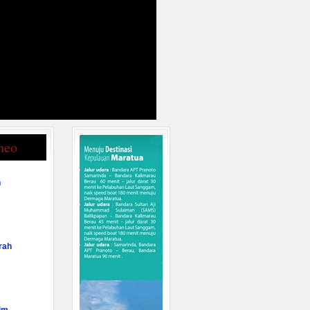
neo
n
rah