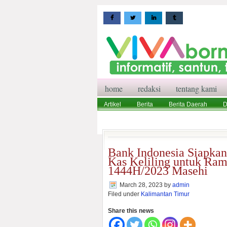
home
redaksi
tentang kami
Artikel
Berita
Berita Daerah
D
Wisata
Pedoman Media Siber
Red
Bank Indonesia Siapka
Kas Keliling untuk Ram
1444H/2023 Masehi
March 28, 2023
by
admin
Filed under
Kalimantan Timur
Share this news