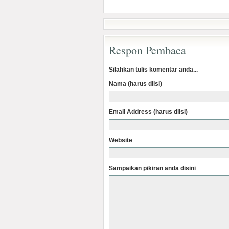
Respon Pembaca
Silahkan tulis komentar anda...
Nama (harus diisi)
Email Address (harus diisi)
Website
Sampaikan pikiran anda disini