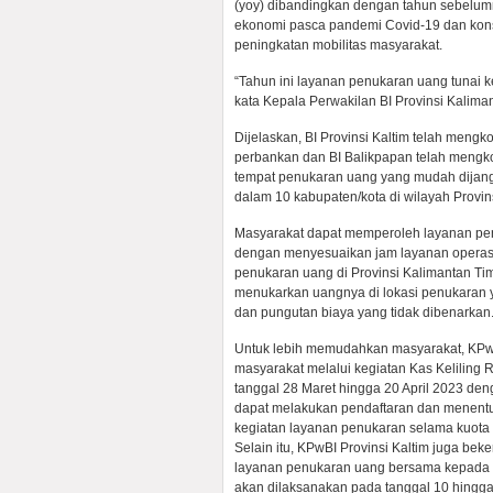
(yoy) dibandingkan dengan tahun sebelumn
ekonomi pasca pandemi Covid-19 dan kon
peningkatan mobilitas masyarakat.
“Tahun ini layanan penukaran uang tunai k
kata Kepala Perwakilan BI Provinsi Kaliman
Dijelaskan, BI Provinsi Kaltim telah meng
perbankan dan BI Balikpapan telah mengk
tempat penukaran uang yang mudah dijangk
dalam 10 kabupaten/kota di wilayah Provin
Masyarakat dapat memperoleh layanan penu
dengan menyesuaikan jam layanan operasi
penukaran uang di Provinsi Kalimantan T
menukarkan uangnya di lokasi penukaran 
dan pungutan biaya yang tidak dibenarkan
Untuk lebih memudahkan masyarakat, KPw
masyarakat melalui kegiatan Kas Keliling R
tanggal 28 Maret hingga 20 April 2023 den
dapat melakukan pendaftaran dan menentu
kegiatan layanan penukaran selama kuota 
Selain itu, KPwBI Provinsi Kaltim juga b
layanan penukaran uang bersama kepada m
akan dilaksanakan pada tanggal 10 hingga 