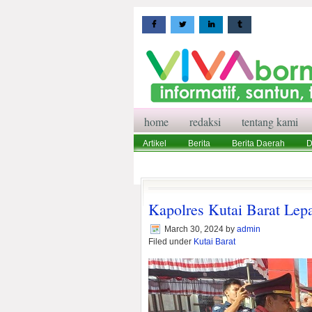
home
redaksi
tentang kami
Artikel
Berita
Berita Daerah
D
Wisata
Pedoman Media Siber
Red
Kapolres Kutai Barat Lepa
March 30, 2024
by
admin
Filed under
Kutai Barat