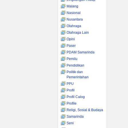
Malang
Nasional
Nusantara
Olahraga
Olahraga Lain
Opini
Paser
PDAM Samarinda
Pemilu
Pendidikan
Politik dan
Pemerintahan
PPU
Profil
Profil Calog
Profile
Religi, Sosial & Budaya
Samarinda
Seni