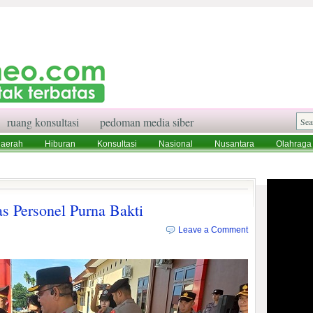
ruang konsultasi
pedoman media siber
aerah
Hiburan
Konsultasi
Nasional
Nusantara
Olahraga
aksi
Ruang Konsultasi
Tentang Kami
s Personel Purna Bakti
Leave a Comment