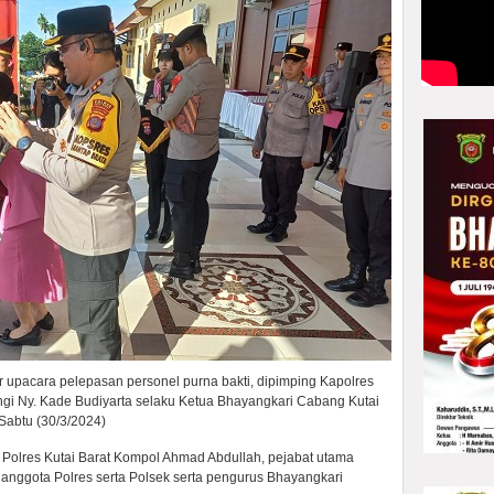
r upacara pelepasan personel purna bakti, dipimping Kapolres
ngi Ny. Kade Budiyarta selaku Ketua Bhayangkari Cabang Kutai
 Sabtu (30/3/2024)
Polres Kutai Barat Kompol Ahmad Abdullah, pejabat utama
n anggota Polres serta Polsek serta pengurus Bhayangkari