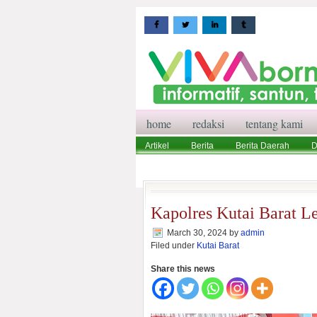
home
redaksi
tentang kami
Artikel
Berita
Berita Daerah
D
Wisata
Pedoman Media Siber
Red
Kapolres Kutai Barat Le
March 30, 2024
by
admin
Filed under
Kutai Barat
Share this news