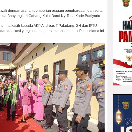
diawali dengan arahan,pemberian piagam penghargaan dan serta
 Ketua Bhayangkari Cabang Kutai Barat Ny. Rina Kade Budiyarta.
erima kasih kepada AKP Andreas T Paladang, SH dan IPTU
 dan dedikasi yang sudah dipersembahkan untuk Polri selama ini