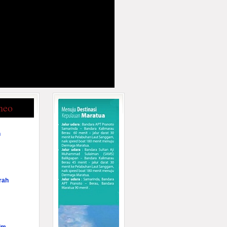
neo
n
rah