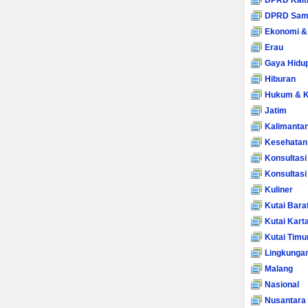
DPRD Kalt
DPRD Sam
Ekonomi &
Erau
Gaya Hidu
Hiburan
Hukum & K
Jatim
Kalimanta
Kesehatan
Konsultasi
Konsultas
Kuliner
Kutai Bara
Kutai Kart
Kutai Timu
Lingkunga
Malang
Nasional
Nusantara