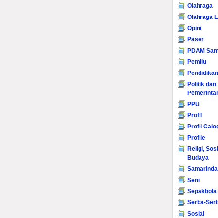
Olahraga
Olahraga L
Opini
Paser
PDAM Sam
Pemilu
Pendidikan
Politik dan
Pemerinta
PPU
Profil
Profil Calo
Profile
Religi, Sos
Budaya
Samarinda
Seni
Sepakbola
Serba-Serb
Sosial