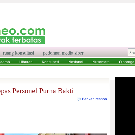
ruang konsultasi
pedoman media siber
aerah
Hiburan
Konsultasi
Nasional
Nusantara
Olahraga
aksi
Ruang Konsultasi
Tentang Kami
pas Personel Purna Bakti
Berikan respon