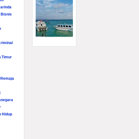
im
arinda
 Bisnis
p
riminal
n Timur
i Remaja
t
anegara
r
n Hidup