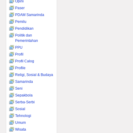
Opini
Paser
PDAM Samarinda
Pemilu
Pendidikan
Politik dan
Pemerintahan
PPU
Profil
Profil Calog
Profile
Religi, Sosial & Budaya
Samarinda
Seni
Sepakbola
Serba-Serbi
Sosial
Tehnologi
Umum
Wisata