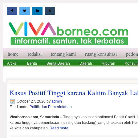
home
redaksi
tentang kami
ruang konsultasi
pedom
Artikel
Berita
Berita Daerah
Daerah
Hiburan
Konsult
Wisata
Pedoman Media Siber
Redaksi
Ruang Konsultasi
Kasus Positif Tinggi karena Kaltim Banyak La
October 27, 2020
by
admin
Filed under
Politik dan Pemerintahan
Vivaborneo.com, Samarinda –
Tingginya kasus terkonfirmasi Positif Covid-1
karena tingginya pemeriksaan (testing dan tracking) yang dilakukan oleh Pe
ke kota dan kabupaten.
Read more