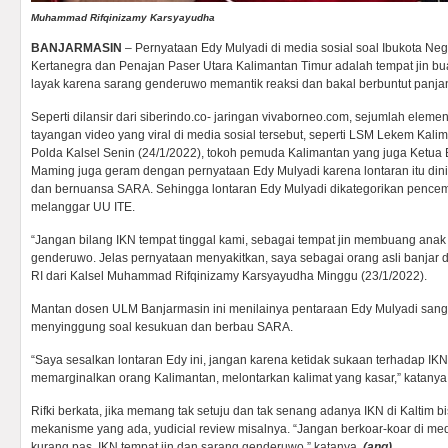
Muhammad Rifqinizamy Karsyayudha
BANJARMASIN
– Pernyataan Edy Mulyadi di media sosial soal Ibukota Nega
Kertanegra dan Penajan Paser Utara Kalimantan Timur adalah tempat jin bu
layak karena sarang genderuwo memantik reaksi dan bakal berbuntut panja
Seperti dilansir dari siberindo.co- jaringan vivaborneo.com, sejumlah ele
tayangan video yang viral di media sosial tersebut, seperti LSM Lekem Kal
Polda Kalsel Senin (24/1/2022), tokoh pemuda Kalimantan yang juga Ketua
Maming juga geram dengan pernyataan Edy Mulyadi karena lontaran itu di
dan bernuansa SARA. Sehingga lontaran Edy Mulyadi dikategorikan pence
melanggar UU ITE.
“Jangan bilang IKN tempat tinggal kami, sebagai tempat jin membuang anak
genderuwo. Jelas pernyataan menyakitkan, saya sebagai orang asli banjar 
RI dari Kalsel Muhammad Rifqinizamy Karsyayudha Minggu (23/1/2022).
Mantan dosen ULM Banjarmasin ini menilainya pentaraan Edy Mulyadi sang
menyinggung soal kesukuan dan berbau SARA.
“Saya sesalkan lontaran Edy ini, jangan karena ketidak sukaan terhadap I
memarginalkan orang Kalimantan, melontarkan kalimat yang kasar,” katanya
Rifki berkata, jika memang tak setuju dan tak senang adanya IKN di Kaltim 
mekanisme yang ada, yudicial review misalnya. “Jangan berkoar-koar di me
kurang pas. IKN tempat jin dan sarang genderuwo,” katanya.
(ang)