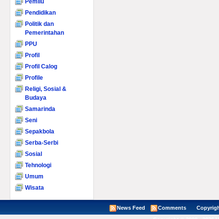
Pemilu
Pendidikan
Politik dan
Pemerintahan
PPU
Profil
Profil Calog
Profile
Religi, Sosial &
Budaya
Samarinda
Seni
Sepakbola
Serba-Serbi
Sosial
Tehnologi
Umum
Wisata
News Feed
Comments
Copyright ©