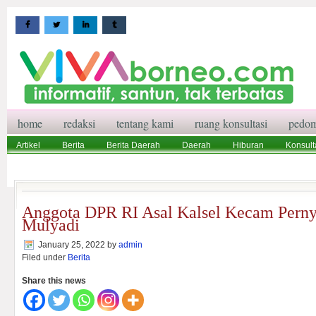
home
redaksi
tentang kami
ruang konsultasi
pedom
Artikel
Berita
Berita Daerah
Daerah
Hiburan
Konsult
Wisata
Pedoman Media Siber
Redaksi
Ruang Konsultasi
Anggota DPR RI Asal Kalsel Kecam Pern
Mulyadi
January 25, 2022
by
admin
Filed under
Berita
Share this news