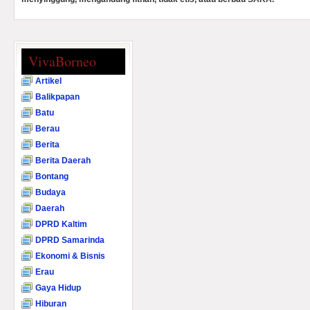
VivaBorneo
Artikel
Balikpapan
Batu
Berau
Berita
Berita Daerah
Bontang
Budaya
Daerah
DPRD Kaltim
DPRD Samarinda
Ekonomi & Bisnis
Erau
Gaya Hidup
Hiburan