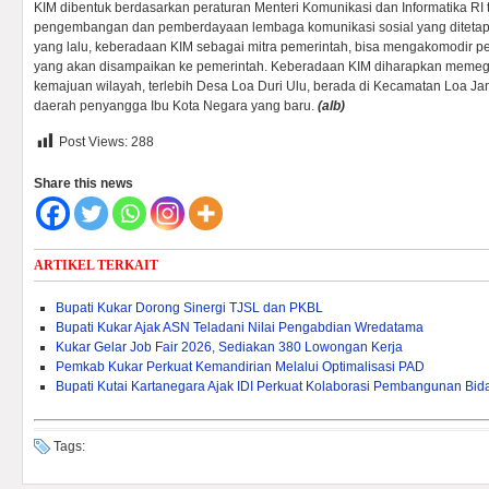
KIM dibentuk berdasarkan peraturan Menteri Komunikasi dan Informatika R
pengembangan dan pemberdayaan lembaga komunikasi sosial yang ditetapk
yang lalu, keberadaan KIM sebagai mitra pemerintah, bisa mengakomodir 
yang akan disampaikan ke pemerintah. Keberadaan KIM diharapkan memeg
kemajuan wilayah, terlebih Desa Loa Duri Ulu, berada di Kecamatan Loa J
daerah penyangga Ibu Kota Negara yang baru.
(alb)
Post Views:
288
Share this news
ARTIKEL TERKAIT
Bupati Kukar Dorong Sinergi TJSL dan PKBL
Bupati Kukar Ajak ASN Teladani Nilai Pengabdian Wredatama
Kukar Gelar Job Fair 2026, Sediakan 380 Lowongan Kerja
Pemkab Kukar Perkuat Kemandirian Melalui Optimalisasi PAD ‎
Bupati Kutai Kartanegara Ajak IDI Perkuat Kolaborasi Pembangunan Bi
Tags: