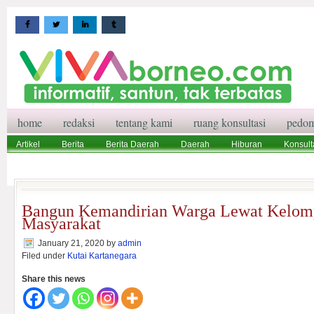
home
redaksi
tentang kami
ruang konsultasi
pedom
Artikel
Berita
Berita Daerah
Daerah
Hiburan
Konsult
Wisata
Pedoman Media Siber
Redaksi
Ruang Konsultasi
Bangun Kemandirian Warga Lewat Kelomp
Masyarakat
January 21, 2020
by
admin
Filed under
Kutai Kartanegara
Share this news