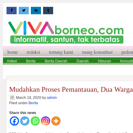
home
redaksi
tentang kami
ruang konsultasi
pedom
Artikel
Berita
Berita Daerah
Daerah
Hiburan
Konsult
Wisata
Pedoman Media Siber
Redaksi
Ruang Konsultasi
Mudahkan Proses Pemantauan, Dua Warga 
March 18, 2020
by
admin
Filed under
Berita
Share this news