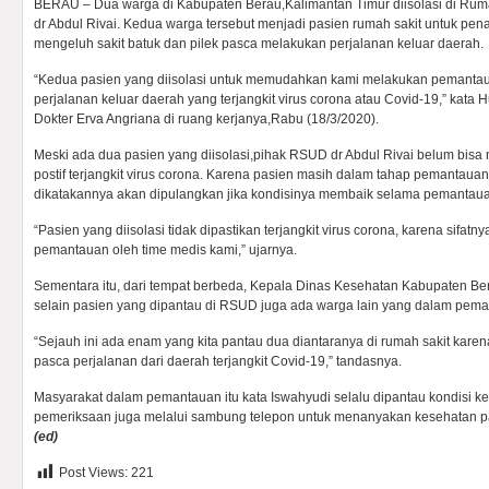
BERAU – Dua warga di Kabupaten Berau,Kalimantan Timur diisolasi di R
dr Abdul Rivai. Kedua warga tersebut menjadi pasien rumah sakit untuk pe
mengeluh sakit batuk dan pilek pasca melakukan perjalanan keluar daerah.
“Kedua pasien yang diisolasi untuk memudahkan kami melakukan pemanta
perjalanan keluar daerah yang terjangkit virus corona atau Covid-19,” kata
Dokter Erva Angriana di ruang kerjanya,Rabu (18/3/2020).
Meski ada dua pasien yang diisolasi,pihak RSUD dr Abdul Rivai belum bisa
postif terjangkit virus corona. Karena pasien masih dalam tahap pemantauan
dikatakannya akan dipulangkan jika kondisinya membaik selama pemantau
“Pasien yang diisolasi tidak dipastikan terjangkit virus corona, karena sifatn
pemantauan oleh time medis kami,” ujarnya.
Sementara itu, dari tempat berbeda, Kepala Dinas Kesehatan Kabupaten B
selain pasien yang dipantau di RSUD juga ada warga lain yang dalam peman
“Sejauh ini ada enam yang kita pantau dua diantaranya di rumah sakit kar
pasca perjalanan dari daerah terjangkit Covid-19,” tandasnya.
Masyarakat dalam pemantauan itu kata Iswahyudi selalu dipantau kondisi k
pemeriksaan juga melalui sambung telepon untuk menanyakan kesehatan 
(ed)
Post Views:
221