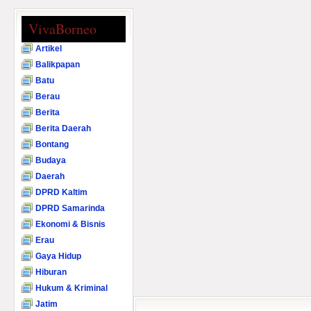
VivaBorneo
Artikel
Balikpapan
Batu
Berau
Berita
Berita Daerah
Bontang
Budaya
Daerah
DPRD Kaltim
DPRD Samarinda
Ekonomi & Bisnis
Erau
Gaya Hidup
Hiburan
Hukum & Kriminal
Jatim