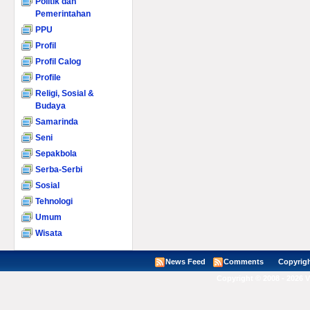
Politik dan
Pemerintahan
PPU
Profil
Profil Calog
Profile
Religi, Sosial &
Budaya
Samarinda
Seni
Sepakbola
Serba-Serbi
Sosial
Tehnologi
Umum
Wisata
News Feed
Comments
Copyright ©
Copyright © 2008 - 2026 V