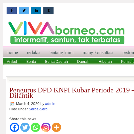
home
redaksi
tentang kami
ruang konsultasi
pedom
Artikel
Berita
Berita Daerah
Daerah
Hiburan
Konsult
Wisata
Pedoman Media Siber
Redaksi
Ruang Konsultasi
Pengurus DPD KNPI Kubar Periode 2019 
Dilantik
March 4, 2020
by
admin
Filed under
Serba-Serbi
Share this news