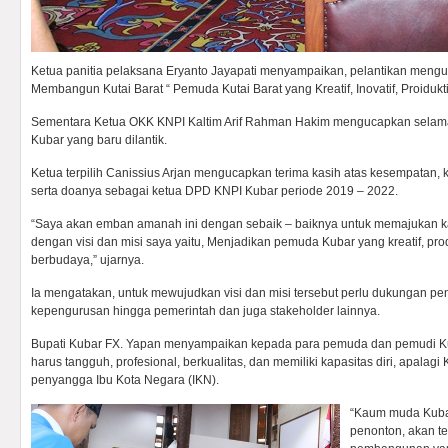
Ketua panitia pelaksana Eryanto Jayapati menyampaikan, pelantikan men
Membangun Kutai Barat “ Pemuda Kutai Barat yang Kreatif, Inovatif, Proidukt
Sementara Ketua OKK KNPI Kaltim Arif Rahman Hakim mengucapkan selam
Kubar yang baru dilantik.
Ketua terpilih Canissius Arjan mengucapkan terima kasih atas kesempatan
serta doanya sebagai ketua DPD KNPI Kubar periode 2019 – 2022.
“Saya akan emban amanah ini dengan sebaik – baiknya untuk memajukan 
dengan visi dan misi saya yaitu, Menjadikan pemuda Kubar yang kreatif, produ
berbudaya,” ujarnya.
Ia mengatakan, untuk mewujudkan visi dan misi tersebut perlu dukungan penu
kepengurusan hingga pemerintah dan juga stakeholder lainnya.
Bupati Kubar FX. Yapan menyampaikan kepada para pemuda dan pemudi Kub
harus tangguh, profesional, berkualitas, dan memiliki kapasitas diri, apalagi
penyangga Ibu Kota Negara (IKN).
“Kaum muda Kubar
penonton, akan te