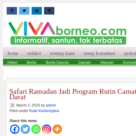
home
redaksi
tentang kami
ruang konsultasi
pedom
Artikel
Berita
Berita Daerah
Daerah
Hiburan
Konsult
Wisata
Pedoman Media Siber
Redaksi
Ruang Konsultasi
Safari Ramadan Jadi Program Rutin Cama
Darat
March 3, 2025
by
admin
Filed under
Kutai Kartanegara
Share this news