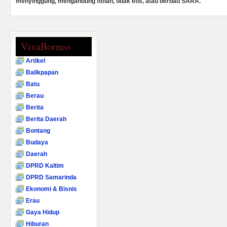
menyinggung, mengandung fitnah, tidak etis, atau berbau SARA.
VivaBorneo
Artikel
Balikpapan
Batu
Berau
Berita
Berita Daerah
Bontang
Budaya
Daerah
DPRD Kaltim
DPRD Samarinda
Ekonomi & Bisnis
Erau
Gaya Hidup
Hiburan