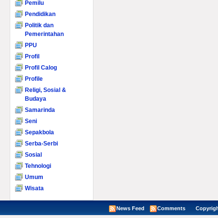
Pemilu
Pendidikan
Politik dan
Pemerintahan
PPU
Profil
Profil Calog
Profile
Religi, Sosial &
Budaya
Samarinda
Seni
Sepakbola
Serba-Serbi
Sosial
Tehnologi
Umum
Wisata
News Feed
Comments
Copyright ©