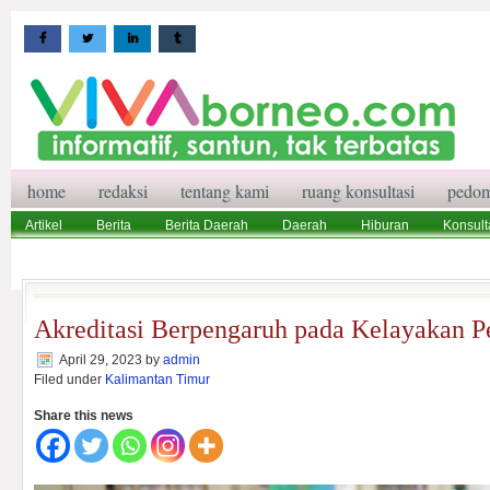
home
redaksi
tentang kami
ruang konsultasi
pedom
Artikel
Berita
Berita Daerah
Daerah
Hiburan
Konsult
Wisata
Pedoman Media Siber
Redaksi
Ruang Konsultasi
Akreditasi Berpengaruh pada Kelayakan P
April 29, 2023
by
admin
Filed under
Kalimantan Timur
Share this news