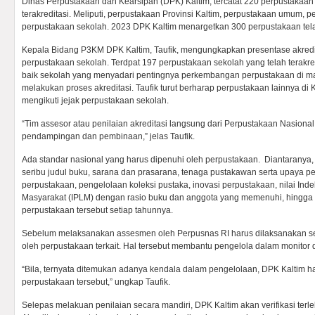
Dinas Perpustakaan dan Kearsipan (DPK) Kaltim, tercatat 220 perpustakaan 
terakreditasi. Meliputi, perpustakaan Provinsi Kaltim, perpustakaan umum, 
perpustakaan sekolah. 2023 DPK Kaltim menargetkan 300 perpustakaan telah
Kepala Bidang P3KM DPK Kaltim, Taufik, mengungkapkan presentase akredita
perpustakaan sekolah. Terdpat 197 perpustakaan sekolah yang telah terakr
baik sekolah yang menyadari pentingnya perkembangan perpustakaan di m
melakukan proses akreditasi. Taufik turut berharap perpustakaan lainnya di
mengikuti jejak perpustakaan sekolah.
“Tim assesor atau penilaian akreditasi langsung dari Perpustakaan Nasion
pendampingan dan pembinaan,” jelas Taufik.
Ada standar nasional yang harus dipenuhi oleh perpustakaan. Diantaranya
seribu judul buku, sarana dan prasarana, tenaga pustakawan serta upaya 
perpustakaan, pengelolaan koleksi pustaka, inovasi perpustakaan, nilai In
Masyarakat (IPLM) dengan rasio buku dan anggota yang memenuhi, hingga
perpustakaan tersebut setiap tahunnya.
Sebelum melaksanakan assesmen oleh Perpusnas RI harus dilaksanakan se
oleh perpustakaan terkait. Hal tersebut membantu pengelola dalam monitor 
“Bila, ternyata ditemukan adanya kendala dalam pengelolaan, DPK Kaltim 
perpustakaan tersebut,” ungkap Taufik.
Selepas melakuan penilaian secara mandiri, DPK Kaltim akan verifikasi terle