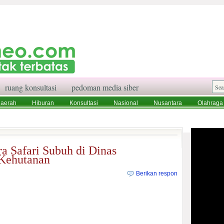
ruang konsultasi
pedoman media siber
aerah
Hiburan
Konsultasi
Nasional
Nusantara
Olahraga
aksi
Ruang Konsultasi
Tentang Kami
a Safari Subuh di Dinas
Kehutanan
Berikan respon