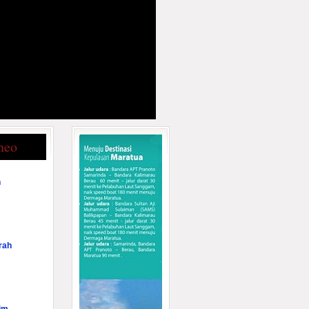
neo
n
rah