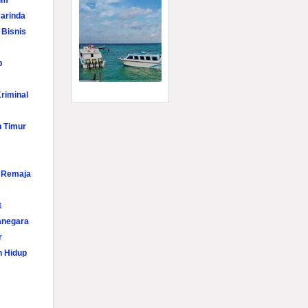
im
arinda
 Bisnis
p
riminal
n Timur
i Remaja
t
anegara
r
n Hidup