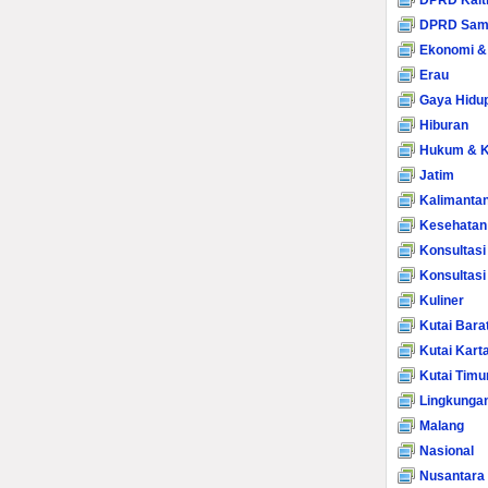
DPRD Kalt
DPRD Sam
Ekonomi &
Erau
Gaya Hidu
Hiburan
Hukum & K
Jatim
Kalimanta
Kesehatan
Konsultasi
Konsultas
Kuliner
Kutai Bara
Kutai Kart
Kutai Timu
Lingkunga
Malang
Nasional
Nusantara