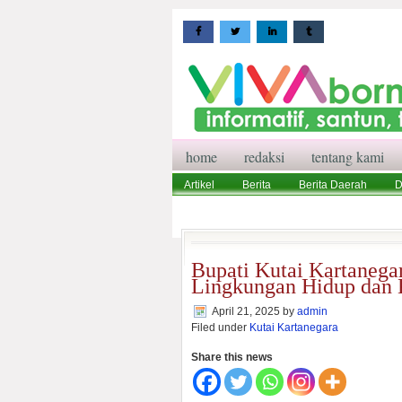
home
redaksi
tentang kami
Artikel
Berita
Berita Daerah
D
Wisata
Pedoman Media Siber
Red
Bupati Kutai Kartanegar
Lingkungan Hidup dan 
April 21, 2025
by
admin
Filed under
Kutai Kartanegara
Share this news