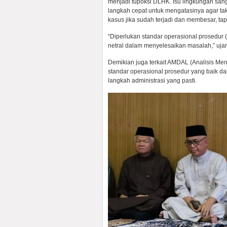
menjadi tupoksi DLHK. Isu lingkungan sang
langkah cepat untuk mengatasinya agar ta
kasus jika sudah terjadi dan membesar, ta
“Diperlukan standar operasional prosedur (
netral dalam menyelesaikan masalah,” uja
Demikian juga terkait AMDAL (Analisis Me
standar operasional prosedur yang baik d
langkah administrasi yang pasti.