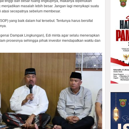
at tinggi dan besar ruang lingkupnya, makanya diperlukan
k menjadikan masalah lebih besar. Jangan lagi menyikapi suatu
pi atasi secepatnya sebelum membesar.
SOP) yang baik dalam hal tersebut. Tentunya harus bersifat
rnya.
ngenai Dampak Lingkungan), Edi minta agar selalu menerapkan
alam prosesnya sehingga pihak investor mendapatkan waktu dan