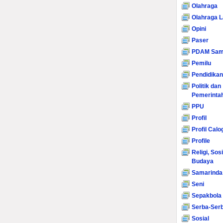
Olahraga
Olahraga L
Opini
Paser
PDAM Sam
Pemilu
Pendidikan
Politik dan
Pemerinta
PPU
Profil
Profil Calo
Profile
Religi, Sos
Budaya
Samarinda
Seni
Sepakbola
Serba-Serb
Sosial