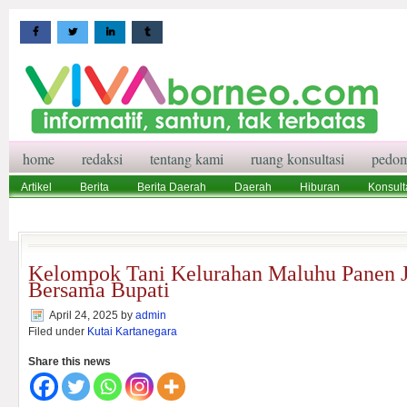
home
redaksi
tentang kami
ruang konsultasi
pedom
Artikel
Berita
Berita Daerah
Daerah
Hiburan
Konsult
Wisata
Pedoman Media Siber
Redaksi
Ruang Konsultasi
Kelompok Tani Kelurahan Maluhu Panen J
Bersama Bupati
April 24, 2025
by
admin
Filed under
Kutai Kartanegara
Share this news