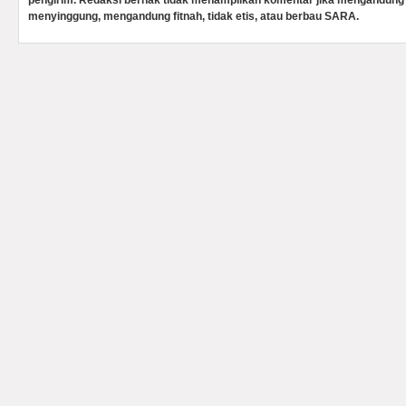
pengirim. Redaksi berhak tidak menampilkan komentar jika mengandung 
menyinggung, mengandung fitnah, tidak etis, atau berbau SARA.