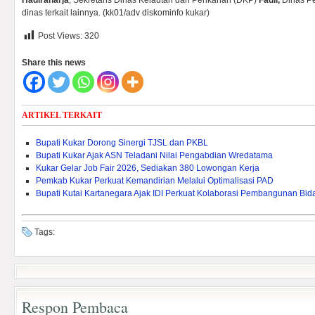
Hadiraharja
, Sekretaris Dinas Kelautan dan Perikanan (DKP)
Fadli,
Dinas Pe
dinas terkait lainnya. (kk01/adv diskominfo kukar)
Post Views:
320
Share this news
ARTIKEL TERKAIT
Bupati Kukar Dorong Sinergi TJSL dan PKBL
Bupati Kukar Ajak ASN Teladani Nilai Pengabdian Wredatama
Kukar Gelar Job Fair 2026, Sediakan 380 Lowongan Kerja
Pemkab Kukar Perkuat Kemandirian Melalui Optimalisasi PAD ‎
Bupati Kutai Kartanegara Ajak IDI Perkuat Kolaborasi Pembangunan Bi
Tags:
Respon Pembaca