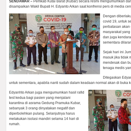
SENDAWAR –
Pemkab Kutai Barat (Kubar) secara resmi mengumumkan darur
disampaikan Wakil Bupati H. Edyanto Arkan saat konfrensi pers di media cent
Dengan diberlaku
covid 19, untuk 
perbatasan akan d
masyarakat yang
dan juga kendara
sementara dilara
Sejak hari ini Ju
masuk jika tidak
mendesak dan buk
tenaga medis yan
Ditegaskan Edyan
untuk sementara, apabila nanti sudah dalam keadaan normal akan di buka 
Edyanhto Arkan juga mengumumkan hasil rafid
test kedua bagi pasien yang menjalani
karantina di asrama Gedung Pramuka Kubar,
sebanyak 3 orang dinyatakan negatif dan
diperbolehkan pulang. Selanjutnya harus
melakukan isolasi mandiri selama 14 hari di
rumah.