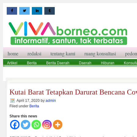
home
redaksi
tentang kami
ruang konsultasi
pedom
Artikel
Berita
Berita Daerah
Daerah
Hiburan
Konsult
Wisata
Pedoman Media Siber
Redaksi
Ruang Konsultasi
Kutai Barat Tetapkan Darurat Bencana Co
April 17, 2020
by
admin
Filed under
Berita
Share this news