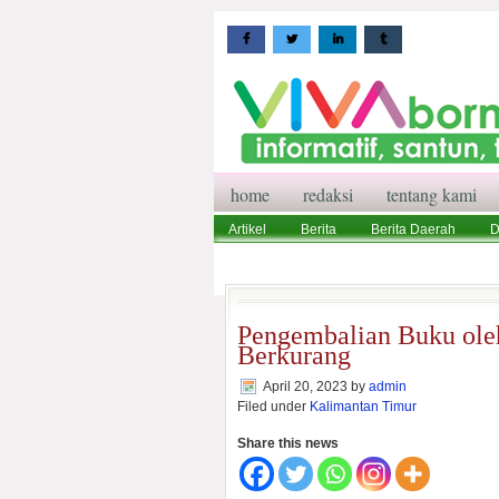
home
redaksi
tentang kami
Artikel
Berita
Berita Daerah
D
Wisata
Pedoman Media Siber
Red
Pengembalian Buku ole
Berkurang
April 20, 2023
by
admin
Filed under
Kalimantan Timur
Share this news