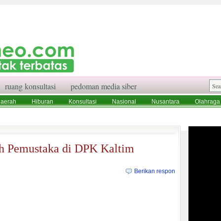
ruang konsultasi
pedoman media siber
aerah
Hiburan
Konsultasi
Nasional
Nusantara
Olahraga
aksi
Ruang Konsultasi
Tentang Kami
h Pemustaka di DPK Kaltim
Berikan respon