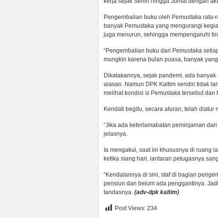
kerja sejak Senin hingga Jumat dengan ak
Pengembalian buku oleh Pemustaka rata-ra
banyak Pemustaka yang mengurangi kegiat
juga menurun, sehingga mempengaruhi ti
“Pengembalian buku dari Pemustaka setiap 
mungkin karena bulan puasa, banyak yang m
Dikatakannya, sejak pandemi, ada banyak
alasan. Namun DPK Kaltim sendiri tidak la
melihat kondisi si Pemustaka tersebut dan
Kendati begitu, secara aturan, telah diat
“Jika ada keterlamabatan peminjaman dari 
jelasnya.
Ia mengakui, saat ini khususnya di ruang
ketika siang hari, lantaran petugasnya sang
“Kendalannya di sini, staf di bagian penge
pensiun dan belum ada penggantinya. Jadi 
tandasnya.
(adv-dpk kaltim)
Post Views:
234