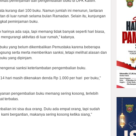
tivitas peminjaman dan pengembalian buku di DPK Kaltim.
ta kurang dari 100 buku. Namun jumlah ini menurun, lantaran
an di luar rumah selama bulan Ramadan. Selain itu, kunjungan
ngkat peminjaman buku.
harinya ada saja, tapi memang tidak banyak seperti hari biasa,
engurangi aktivitas di luar rumah,” katanya.
 buku yang belum dikembalikan Pemustaka karena beberapa
ngsung serta merta memberikan sanksi, tetapi melihat alasan dan
 buku yang dipinjam.
ur mengenai sanksi keterlambatan pengembalian buku.
14 hari masih dikenakan denda Rp 1.000 per hari per buku,”
 layanan pengembalian buku memang sering kosong, terlebih
at terbatas.
mbalian ini sisa dua orang. Dulu ada empat orang, tapi sudah
kami bergantian, makanya sering kosong ketika siang,”