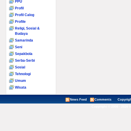
PPU
Profil
Profil Calog
Profile
Religi, Sosial &
Budaya
Samarinda
Seni
Sepakbola
Serba-Serbi
Sosial
Tehnologi
Umum
Wisata
News Feed
Comments
Copyright ©
Copyright © 2008 - 2026 V