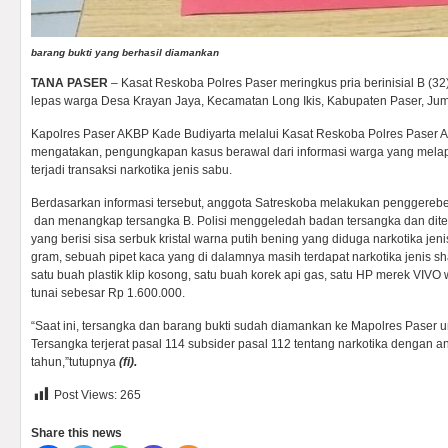
barang bukti yang berhasil diamankan
TANA PASER
– Kasat Reskoba Polres Paser meringkus pria berinisial B (32
lepas warga Desa Krayan Jaya, Kecamatan Long Ikis, Kabupaten Paser, Jum
Kapolres Paser AKBP Kade Budiyarta melalui Kasat Reskoba Polres Paser 
mengatakan, pengungkapan kasus berawal dari informasi warga yang melap
terjadi transaksi narkotika jenis sabu.
Berdasarkan informasi tersebut, anggota Satreskoba melakukan penggereb
dan menangkap tersangka B. Polisi menggeledah badan tersangka dan ditemu
yang berisi sisa serbuk kristal warna putih bening yang diduga narkotika je
gram, sebuah pipet kaca yang di dalamnya masih terdapat narkotika jenis s
satu buah plastik klip kosong, satu buah korek api gas, satu HP merek VIVO w
tunai sebesar Rp 1.600.000.
“Saat ini, tersangka dan barang bukti sudah diamankan ke Mapolres Paser un
Tersangka terjerat pasal 114 subsider pasal 112 tentang narkotika dengan 
tahun,”tutupnya
(fi).
Post Views:
265
Share this news