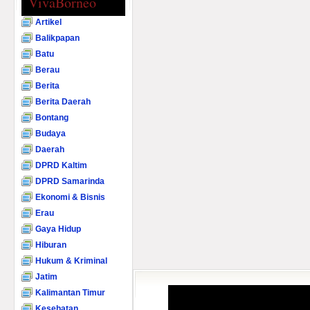
VivaBorneo
Artikel
Balikpapan
Batu
Berau
Berita
Berita Daerah
Bontang
Budaya
Daerah
DPRD Kaltim
DPRD Samarinda
Ekonomi & Bisnis
Erau
Gaya Hidup
Hiburan
Hukum & Kriminal
Jatim
Kalimantan Timur
Kesehatan