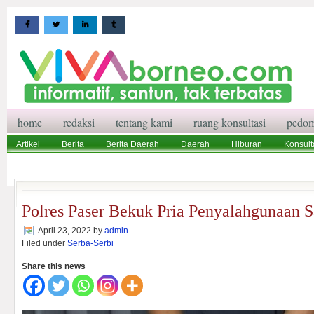
home
redaksi
tentang kami
ruang konsultasi
pedom
Artikel
Berita
Berita Daerah
Daerah
Hiburan
Konsult
Wisata
Pedoman Media Siber
Redaksi
Ruang Konsultasi
Polres Paser Bekuk Pria Penyalahgunaan S
April 23, 2022
by
admin
Filed under
Serba-Serbi
Share this news