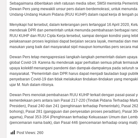
Sebagaimana diberitakan oleh ratusan media siber, SMSI meminta Pemerin
Dewan Pers yang mewakili unsur pers dalam berdemokrasi, untuk menund
Undang-Undang Hukum Pidana (RUU KUHP) dalam rapat kerja di tengah p
Menyikapi hal tersebut, dalam keterangan pers tertanggal 16 April 2020,
mendesak DPR dan pemerintah untuk menunda pembahasan berbagai ranc
RUU KUHP dan RUU Cipta Kerja tersebut, sampai dengan kondisi yang lebih
pelaksanaan proses legislasi dapat berjalan secara layak, memadai dan mem
masukan yang baik dari masyarakat sipil maupun komunitas pers secara ma
Dewan Pers tetap mengapresiasi langkah-langkah pemerintah dalam upay
global Covid-19. Karena itu mendesak agar perhatian semua pihak termas
upaya kolektif menangani pandemi dan dampak-dampaknya pada seluruh se
masyarakat. “Pemerintah dan DPR harus dapat menjadi tauladan bagi publ
penyebaran Covid-19 dan tidak melakukan tindakan-tindakan yang mengakib
ujar M. Nuh dalam rilisnya.
Dewan Pers menolak pembahasan RUU KUHP terkait dengan pasal-pasal 
kemerdekaan pers antara lain Pasal 217-220 (Tindak Pidana Terhadap Mart
Presiden), Pasal 240 dan 241 (penghinaan terhadap Pemerintah), Pasal 262
bohong), Pasal 281 (gangguan dan penyesatan proses peradilan), Pasal 304
agama), Pasal 353-354 (Penghinaan terhadap Kekuasaan Umum dan Lemba
(pencemaran nama baik), dan Pasal 446 (pencemaran terhadap orang mati) se
Post Views:
260