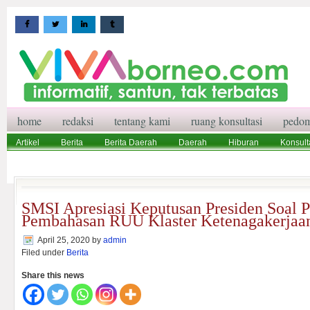
home
redaksi
tentang kami
ruang konsultasi
pedom
Artikel
Berita
Berita Daerah
Daerah
Hiburan
Konsult
Wisata
Pedoman Media Siber
Redaksi
Ruang Konsultasi
SMSI Apresiasi Keputusan Presiden Soal 
Pembahasan RUU Klaster Ketenagakerjaa
April 25, 2020
by
admin
Filed under
Berita
Share this news