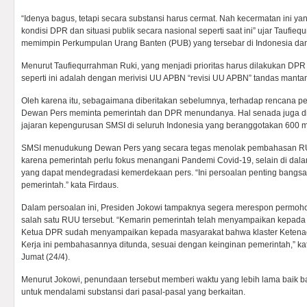
“Idenya bagus, tetapi secara substansi harus cermat. Nah kecermatan ini ya
kondisi DPR dan situasi publik secara nasional seperti saat ini” ujar Taufie
memimpin Perkumpulan Urang Banten (PUB) yang tersebar di Indonesia dan
Menurut Taufiequrrahman Ruki, yang menjadi prioritas harus dilakukan DP
seperti ini adalah dengan merivisi UU APBN “revisi UU APBN” tandas mantan
Oleh karena itu, sebagaimana diberitakan sebelumnya, terhadap rencana
Dewan Pers meminta pemerintah dan DPR menundanya. Hal senada juga di
jajaran kepengurusan SMSI di seluruh Indonesia yang beranggotakan 600 m
SMSI menudukung Dewan Pers yang secara tegas menolak pembahasan R
karena pemerintah perlu fokus menangani Pandemi Covid-19, selain di dala
yang dapat mendegradasi kemerdekaan pers. “Ini persoalan penting bangsa
pemerintah.” kata Firdaus.
Dalam persoalan ini, Presiden Jokowi tampaknya segera merespon perm
salah satu RUU tersebut. “Kemarin pemerintah telah menyampaikan kepad
Ketua DPR sudah menyampaikan kepada masyarakat bahwa klaster Ketena
Kerja ini pembahasannya ditunda, sesuai dengan keinginan pemerintah,” kat
Jumat (24/4).
Menurut Jokowi, penundaan tersebut memberi waktu yang lebih lama baik
untuk mendalami substansi dari pasal-pasal yang berkaitan.