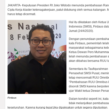
JAKARTA- Keputusan Presiden RI Joko Widodo menunda pembahasan Ra
Cipta Kerja klaster ketenagakerjaan, patut didukung oleh semua kalangan. 
harus tetap dicermati.
Hal itu dikatakan oleh Ketua
Indonesia (SMSI), Firdaus dal
Jumat (24/4/2020).
Dengan penundaan pembahasa
kata Firdaus, pemerintah tel
masyarakat sebagaimana kebe
Ketua Dewan Pers Muhammad 
telah menunda pembahasan s
akan dibahas bersama RUU la
Sementara itu Taufiqurahman 
Penasehat SMSI Pusat, memin
tetap mencermati RUU Omnib
“Pembahasan RUU Omnibus La
disoroti SMSI karena berpot
ujar Wakil ketua Dewan Penas
Firdaus
Dalam kondisi seperti ini, ka
tidak melanjutkan pembahasan
keseluruhan. Karena kurang tepat jika dipaksakan untuk segera diputuskan.