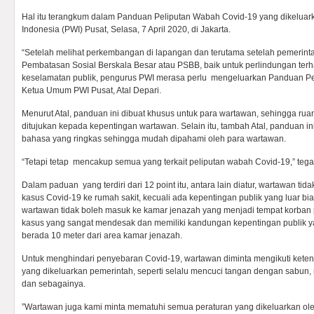
Hal itu terangkum dalam Panduan Peliputan Wabah Covid-19 yang dikelua
Indonesia (PWI) Pusat, Selasa, 7 April 2020, di Jakarta.
“Setelah melihat perkembangan di lapangan dan terutama setelah pemerin
Pembatasan Sosial Berskala Besar atau PSBB, baik untuk perlindungan te
keselamatan publik, pengurus PWI merasa perlu mengeluarkan Panduan Pel
Ketua Umum PWI Pusat, Atal Depari.
Menurut Atal, panduan ini dibuat khusus untuk para wartawan, sehingga rua
ditujukan kepada kepentingan wartawan. Selain itu, tambah Atal, panduan in
bahasa yang ringkas sehingga mudah dipahami oleh para wartawan.
“Tetapi tetap mencakup semua yang terkait peliputan wabah Covid-19,” tegas
Dalam paduan yang terdiri dari 12 point itu, antara lain diatur, wartawan ti
kasus Covid-19 ke rumah sakit, kecuali ada kepentingan publik yang luar bia
wartawan tidak boleh masuk ke kamar jenazah yang menjadi tempat korban 
kasus yang sangat mendesak dan memiliki kandungan kepentingan publik y
berada 10 meter dari area kamar jenazah.
Untuk menghindari penyebaran Covid-19, wartawan diminta mengikuti ket
yang dikeluarkan pemerintah, seperti selalu mencuci tangan dengan sabun
dan sebagainya.
”Wartawan juga kami minta mematuhi semua peraturan yang dikeluarkan ole