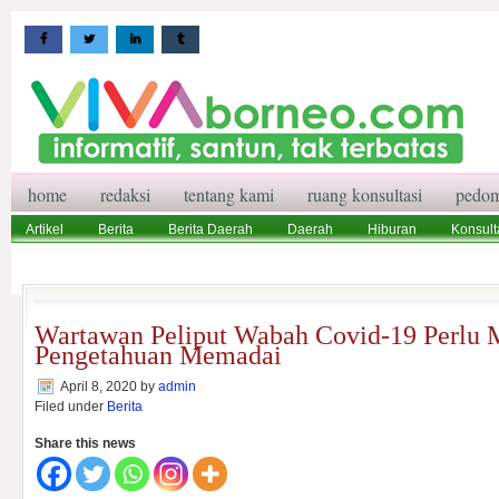
home
redaksi
tentang kami
ruang konsultasi
pedom
Artikel
Berita
Berita Daerah
Daerah
Hiburan
Konsult
Wisata
Pedoman Media Siber
Redaksi
Ruang Konsultasi
Wartawan Peliput Wabah Covid-19 Perlu M
Pengetahuan Memadai
April 8, 2020
by
admin
Filed under
Berita
Share this news