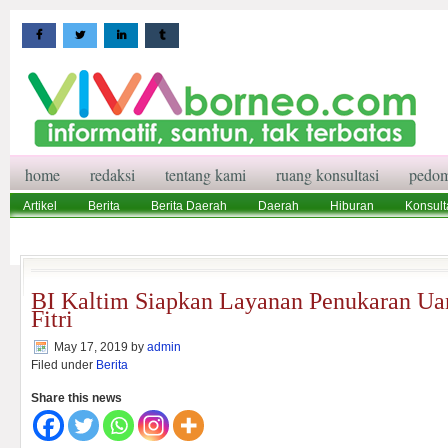
home
redaksi
tentang kami
ruang konsultasi
pedom
Artikel
Berita
Berita Daerah
Daerah
Hiburan
Konsult
Wisata
Pedoman Media Siber
Redaksi
Ruang Konsultasi
BI Kaltim Siapkan Layanan Penukaran Uan
Fitri
May 17, 2019
by
admin
Filed under
Berita
Share this news