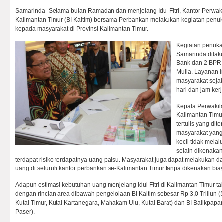
Samarinda- Selama bulan Ramadan dan menjelang Idul Fitri, Kantor Perwaki
Kalimantan Timur (BI Kaltim) bersama Perbankan melakukan kegiatan penu
kepada masyarakat di Provinsi Kalimantan Timur.
Kegiatan penuka
Samarinda dilak
Bank dan 2 BPR, 
Mulia. Layanan i
masyarakat seja
hari dan jam ker
Kepala Perwakil
Kalimantan Timu
tertulis yang di
masyarakat yan
kecil tidak melal
selain dikenaka
terdapat risiko terdapatnya uang palsu. Masyarakat juga dapat melakukan 
uang di seluruh kantor perbankan se-Kalimantan Timur tanpa dikenakan bia
Adapun estimasi kebutuhan uang menjelang Idul Fitri di Kalimantan Timur ta
dengan rincian area dibawah pengelolaan BI Kaltim sebesar Rp 3,0 Triliun 
Kutai Timur, Kutai Kartanegara, Mahakam Ulu, Kutai Barat) dan BI Balikpap
Paser).