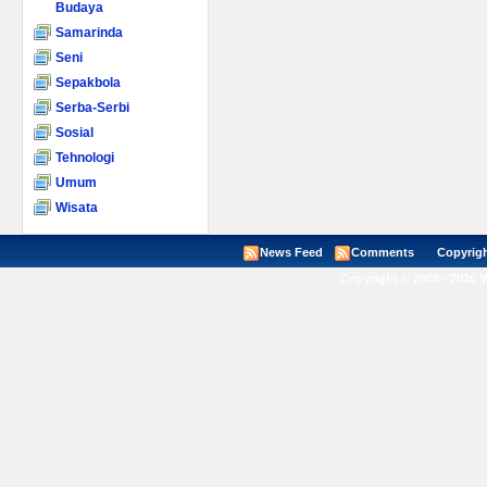
Budaya
Samarinda
Seni
Sepakbola
Serba-Serbi
Sosial
Tehnologi
Umum
Wisata
News Feed
Comments
Copyright ©
Copyright © 2008 - 2026 V