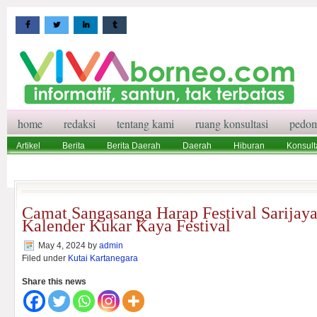
home
redaksi
tentang kami
ruang konsultasi
pedom
Artikel
Berita
Berita Daerah
Daerah
Hiburan
Konsult
Wisata
Pedoman Media Siber
Redaksi
Ruang Konsultasi
Camat Sangasanga Harap Festival Sarijay
Kalender Kukar Kaya Festival
May 4, 2024
by
admin
Filed under
Kutai Kartanegara
Share this news