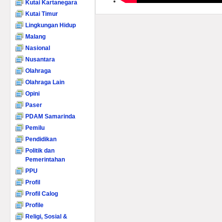
Kutai Kartanegara
Kutai Timur
Lingkungan Hidup
Malang
Nasional
Nusantara
Olahraga
Olahraga Lain
Opini
Paser
PDAM Samarinda
Pemilu
Pendidikan
Politik dan
Pemerintahan
PPU
Profil
Profil Calog
Profile
Religi, Sosial &