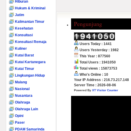
Hiburan
Hukum & Kriminal
Jatim
Kalimantan Timur
Pengunjung
Kesehatan
Konsultasi
Konsultasi Remaja
Users Today : 1441
Kuliner
Users Yesterday : 1982
Kutai Barat
This Year : 877560
Kutai Kartanegara
Total Users : 1941050
Total views : 15873753
Kutai Timur
Who's Online : 10
Lingkungan Hidup
Your IP Address : 216.73.217.148
Malang
Server Time : 2026-08-06
Nasional
Powered By
XT Visitor Counter
Nusantara
Olahraga
Olahraga Lain
Opini
Paser
PDAM Samarinda