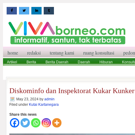
home
redaksi
tentang kami
ruang konsultasi
pedom
Artikel
Berita
Berita Daerah
Daerah
Hiburan
Konsult
Wisata
Pedoman Media Siber
Redaksi
Ruang Konsultasi
Diskominfo dan Inspektorat Kukar Kunke
May 23, 2024
by
admin
Filed under
Kutai Kartanegara
Share this news