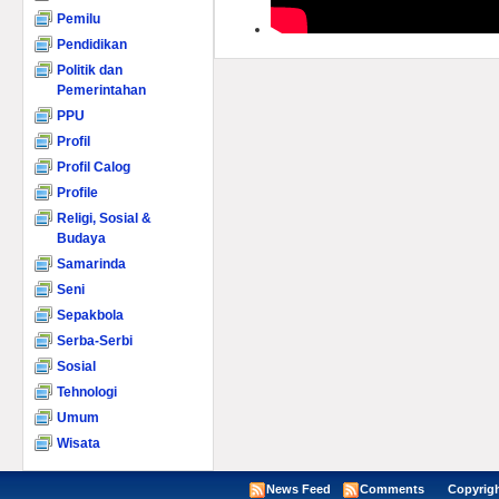
Pemilu
Pendidikan
Politik dan
Pemerintahan
PPU
Profil
Profil Calog
Profile
Religi, Sosial &
Budaya
Samarinda
Seni
Sepakbola
Serba-Serbi
Sosial
Tehnologi
Umum
Wisata
News Feed
Comments
Copyright ©