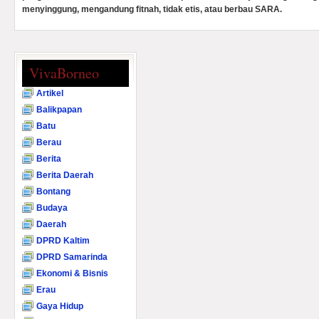
menyinggung, mengandung fitnah, tidak etis, atau berbau SARA.
VivaBorneo
Artikel
Balikpapan
Batu
Berau
Berita
Berita Daerah
Bontang
Budaya
Daerah
DPRD Kaltim
DPRD Samarinda
Ekonomi & Bisnis
Erau
Gaya Hidup