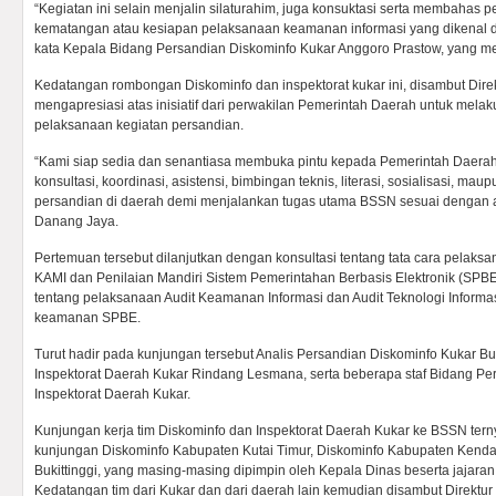
“Kegiatan ini selain menjalin silaturahim, juga konsuktasi serta membahas pe
kematangan atau kesiapan pelaksanaan keamanan informasi yang dikenal d
kata Kepala Bidang Persandian Diskominfo Kukar Anggoro Prastow, yang me
Kedatangan rombongan Diskominfo dan inspektorat kukar ini, disambut Dir
mengapresiasi atas inisiatif dari perwakilan Pemerintah Daerah untuk melak
pelaksanaan kegiatan persandian.
“Kami siap sedia dan senantiasa membuka pintu kepada Pemerintah Daera
konsultasi, koordinasi, asistensi, bimbingan teknis, literasi, sosialisasi, maup
persandian di daerah demi menjalankan tugas utama BSSN sesuai dengan
Danang Jaya.
Pertemuan tersebut dilanjutkan dengan konsultasi tentang tata cara pelaksa
KAMI dan Penilaian Mandiri Sistem Pemerintahan Berbasis Elektronik (SPBE
tentang pelaksanaan Audit Keamanan Informasi dan Audit Teknologi Informasi
keamanan SPBE.
Turut hadir pada kunjungan tersebut Analis Persandian Diskominfo Kukar Bu
Inspektorat Daerah Kukar Rindang Lesmana, serta beberapa staf Bidang Pe
Inspektorat Daerah Kukar.
Kunjungan kerja tim Diskominfo dan Inspektorat Daerah Kukar ke BSSN ter
kunjungan Diskominfo Kabupaten Kutai Timur, Diskominfo Kabupaten Kendal
Bukittinggi, yang masing-masing dipimpin oleh Kepala Dinas beserta jajara
Kedatangan tim dari Kukar dan dari daerah lain kemudian disambut Direkt