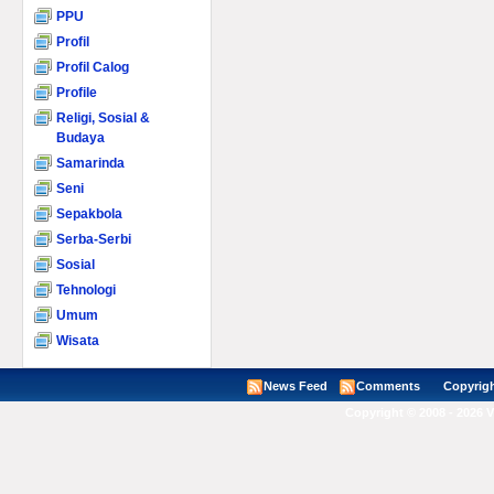
PPU
Profil
Profil Calog
Profile
Religi, Sosial &
Budaya
Samarinda
Seni
Sepakbola
Serba-Serbi
Sosial
Tehnologi
Umum
Wisata
News Feed
Comments
Copyright ©
Copyright © 2008 - 2026 V