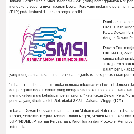
Jakarta- Serikat Media Siber Indonesia (SMSI) yang beranggotakan 672 per
mendukung sepenuhnya imbauan Dewan Pers yang melarang pers meminta
(THR) pada instansi di luar kantornya sendiri.
Demikian disampa
Firdaus, hari Min
Ketua Dewan Pers
dengan Dewan Pers
Dewan Pers menjel
Fitri 1441 H, 24-
semua pihak untuk
THR, permintaan 
dalam bentuk apap
yang mengatasnamakan media baik dari organisasi pers, perusahaan pers,
“Imbauan ini dibuat dalam rangka menjaga integritas wartawan Indonesia 
dari pengaruh negatif oknum yang mengatasnamakan media atau wartawan 
meningkatkan mutu kehidupan pers nasional,” kata Ketua Dewan Pers, Mu
persnya yang diterima oleh Sekretariat SMSI di Jakarta, Minggu (17/5).
Imbauan Dewan Pers yang ditandatangani Muhammad Nuh itu telah disamp
Kapolri, Sekretaris Negara, Menteri Dalam Negeri, Menteri Komunikasi dan I
BUMN/BUMD, Pimpinan Perusahaan, Karo Humas dan Protokoler Pemprov, 
Indonesia.