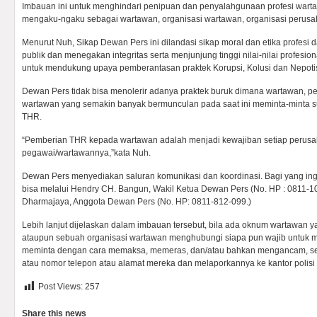
Imbauan ini untuk menghindari penipuan dan penyalahgunaan profesi wart
mengaku-ngaku sebagai wartawan, organisasi wartawan, organisasi perusa
Menurut Nuh, Sikap Dewan Pers ini dilandasi sikap moral dan etika profes
publik dan menegakan integritas serta menjunjung tinggi nilai-nilai profes
untuk mendukung upaya pemberantasan praktek Korupsi, Kolusi dan Nepot
Dewan Pers tidak bisa menolerir adanya praktek buruk dimana wartawan, pe
wartawan yang semakin banyak bermunculan pada saat ini meminta-minta 
THR.
“Pemberian THR kepada wartawan adalah menjadi kewajiban setiap perus
pegawai/wartawannya,”kata Nuh.
Dewan Pers menyediakan saluran komunikasi dan koordinasi. Bagi yang i
bisa melalui Hendry CH. Bangun, Wakil Ketua Dewan Pers (No. HP : 0811-
Dharmajaya, Anggota Dewan Pers (No. HP: 0811-812-099.)
Lebih lanjut dijelaskan dalam imbauan tersebut, bila ada oknum wartawan 
ataupun sebuah organisasi wartawan menghubungi siapa pun wajib untuk 
meminta dengan cara memaksa, memeras, dan/atau bahkan mengancam, seb
atau nomor telepon atau alamat mereka dan melaporkannya ke kantor polisi t
Post Views:
257
Share this news