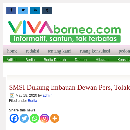
home
redaksi
tentang kami
ruang konsultasi
pedom
Artikel
Berita
Berita Daerah
Daerah
Hiburan
Konsult
Wisata
Pedoman Media Siber
Redaksi
Ruang Konsultasi
SMSI Dukung Imbauan Dewan Pers, Tola
May 18, 2020
by
admin
Filed under
Berita
Share this news