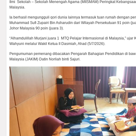
Ilmi Sekolah – Sekolah Menengah Agama (MIISMAM) Peringkat Kebangsaan K
Malaysia.
Ia berhasil mengungguli qori dunia lainnya termasuk tuan rumah dengan pero
Muhammad Sufi Zupairi Bin Asharudin dari Wilayah Persekutuan 91 poin (jua
Johor Malaysia 90 poin (juara 3).
“Alhamdulillah Murjani juara 1 MTQ Pelajar Internasional di Malaysia,” ujar 
Wahyuni melalui Wakil Ketua II Dasmiah, Ahad (5/7/2026).
Pengumuman pemenang dibacakan Pengarah Bahagian Pendidikan di bawa
Malaysia (JAKIM) Datin Norliah binti Sajuri.