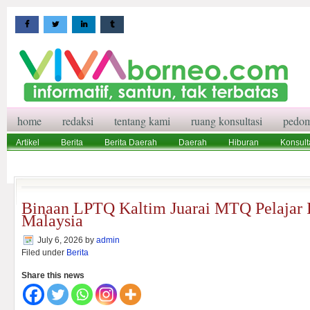
home
redaksi
tentang kami
ruang konsultasi
pedom
Artikel
Berita
Berita Daerah
Daerah
Hiburan
Konsult
Wisata
Pedoman Media Siber
Redaksi
Ruang Konsultasi
Binaan LPTQ Kaltim Juarai MTQ Pelajar I
Malaysia
July 6, 2026
by
admin
Filed under
Berita
Share this news