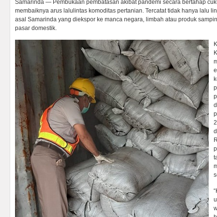
Samarinda — Pembukaan pembatasan akibat pandemi secara bertahap cu
membaiknya arus lalulintas komoditas pertanian. Tercatat tidak hanya lalu lin
asal Samarinda yang diekspor ke manca negara, limbah atau produk sampin
pasar domestik.
K
K
m
e
k
p
p
d
p
2
d
R
p
t
m
s
“
u
w