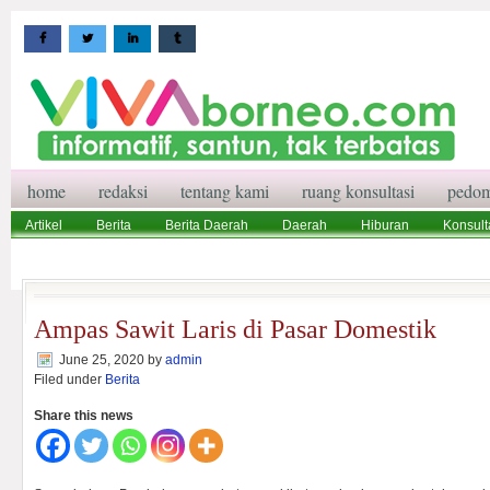
home
redaksi
tentang kami
ruang konsultasi
pedom
Artikel
Berita
Berita Daerah
Daerah
Hiburan
Konsult
Wisata
Pedoman Media Siber
Redaksi
Ruang Konsultasi
Ampas Sawit Laris di Pasar Domestik
June 25, 2020
by
admin
Filed under
Berita
Share this news