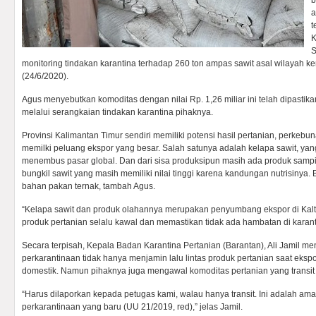
b
a
t
K
S
monitoring tindakan karantina terhadap 260 ton ampas sawit asal wilayah k
(24/6/2020).
Agus menyebutkan komoditas dengan nilai Rp. 1,26 miliar ini telah dipastik
melalui serangkaian tindakan karantina pihaknya.
Provinsi Kalimantan Timur sendiri memiliki potensi hasil pertanian, perkeb
memilki peluang ekspor yang besar. Salah satunya adalah kelapa sawit, yan
menembus pasar global. Dan dari sisa produksipun masih ada produk sam
bungkil sawit yang masih memiliki nilai tinggi karena kandungan nutrisinya. 
bahan pakan ternak, tambah Agus.
“Kelapa sawit dan produk olahannya merupakan penyumbang ekspor di Kaltim, 
produk pertanian selalu kawal dan memastikan tidak ada hambatan di karant
Secara terpisah, Kepala Badan Karantina Pertanian (Barantan), Ali Jamil 
perkarantinaan tidak hanya menjamin lalu lintas produk pertanian saat ekspo
domestik. Namun pihaknya juga mengawal komoditas pertanian yang transit d
“Harus dilaporkan kepada petugas kami, walau hanya transit. Ini adalah a
perkarantinaan yang baru (UU 21/2019, red),” jelas Jamil.