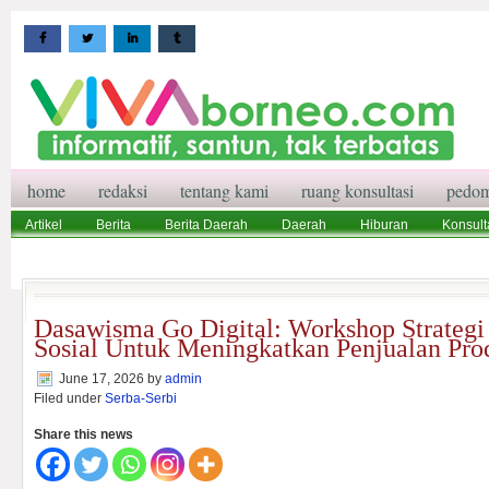
home
redaksi
tentang kami
ruang konsultasi
pedom
Artikel
Berita
Berita Daerah
Daerah
Hiburan
Konsult
Wisata
Pedoman Media Siber
Redaksi
Ruang Konsultasi
Dasawisma Go Digital: Workshop Strateg
Sosial Untuk Meningkatkan Penjualan Pro
June 17, 2026
by
admin
Filed under
Serba-Serbi
Share this news