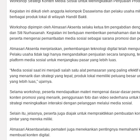
Workshop Strategi Konten Media Sosial untuk Meningkatkan Penjualan Produk
Kegiatan ini diikuti oleh anggota kelompok Dasawisma dan pelaku usaha m
berbagai produk lokal di wilayah Handil Bakti.
Workshop dipimpin oleh Almasari Aksenta selaku ketua tim pengabdian de
dan Siti Nurhasanah. Kegiatan ini bertujuan memberikan pemahaman dan ke
peserta mengenai pemanfaatan media sosial sebagai sarana promosi dan pe
Almasari Aksenta menjelaskan, perkembangan teknologi digital telah meng
Pelaku usaha tidak lagi hanya mengandalkan penjualan secara langsung, te
platform media sosial untuk menjangkau pasar yang lebih luas.
“Media sosial saat ini menjadi salah satu alat pemasaran yang paling efektif
yang menarik dan strategi yang tepat, produk lokal memiliki peluang besar 
yang lebih luas,” ujarnya.
Selama workshop, peserta mendapatkan materi mengenai dasar-dasar pemas
konten promosi yang menarik, penggunaan foto dan video sederhana untuk 
strategi meningkatkan interaksi dengan pelanggan melalui media sosial.
Selain itu, jelasnya, peserta juga diajak untuk mempraktikkan pembuatan 
pintar yang mereka miliki.
Almasari Aksentaselaku pemateri juga menekankan pentingnya memahami ka
membuat konten digital.