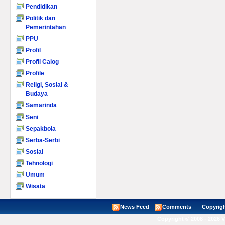
Pendidikan
Politik dan
Pemerintahan
PPU
Profil
Profil Calog
Profile
Religi, Sosial &
Budaya
Samarinda
Seni
Sepakbola
Serba-Serbi
Sosial
Tehnologi
Umum
Wisata
News Feed
Comments
Copyright ©
Copyright © 2008 - 2026 V