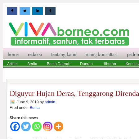
home
redaksi
tentang kami
ruang konsultasi
pedom
Artikel
Berita
Berita Daerah
Daerah
Hiburan
Konsult
Wisata
Pedoman Media Siber
Redaksi
Ruang Konsultasi
Diguyur Hujan Deras, Tenggarong Dirend
June 9, 2019
by
admin
Filed under
Berita
Share this news