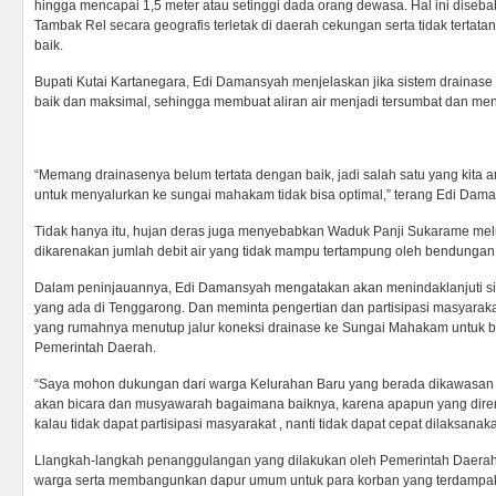
hingga mencapai 1,5 meter atau setinggi dada orang dewasa. Hal ini dise
Tambak Rel secara geografis terletak di daerah cekungan serta tidak tertat
baik.
Bupati Kutai Kartanegara, Edi Damansyah menjelaskan jika sistem drainase
baik dan maksimal, sehingga membuat aliran air menjadi tersumbat dan men
“Memang drainasenya belum tertata dengan baik, jadi salah satu yang kita a
untuk menyalurkan ke sungai mahakam tidak bisa optimal,” terang Edi Dam
Tidak hanya itu, hujan deras juga menyebabkan Waduk Panji Sukarame melu
dikarenakan jumlah debit air yang tidak mampu tertampung oleh bendungan
Dalam peninjauannya, Edi Damansyah mengatakan akan menindaklanjuti si
yang ada di Tenggarong. Dan meminta pengertian dan partisipasi masyaraka
yang rumahnya menutup jalur koneksi drainase ke Sungai Mahakam untuk b
Pemerintah Daerah.
“Saya mohon dukungan dari warga Kelurahan Baru yang berada dikawasan sun
akan bicara dan musyawarah bagaimana baiknya, karena apapun yang dire
kalau tidak dapat partisipasi masyarakat , nanti tidak dapat cepat dilaksana
Llangkah-langkah penanggulangan yang dilakukan oleh Pemerintah Daera
warga serta membangunkan dapur umum untuk para korban yang terdampak ba