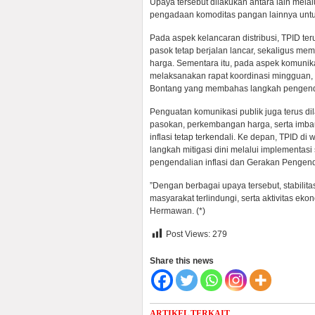
Upaya tersebut dilakukan antara lain melal
pengadaan komoditas pangan lainnya unt
Pada aspek kelancaran distribusi, TPID te
pasok tetap berjalan lancar, sekaligus me
harga. Sementara itu, pada aspek komunikas
melaksanakan rapat koordinasi mingguan,
Bontang yang membahas langkah pengendal
Penguatan komunikasi publik juga terus di
pasokan, perkembangan harga, serta imba
inflasi tetap terkendali. Ke depan, TPID d
langkah mitigasi dini melalui implementas
pengendalian inflasi dan Gerakan Pengenda
”Dengan berbagai upaya tersebut, stabilita
masyarakat terlindungi, serta aktivitas eko
Hermawan. (*)
Post Views:
279
Share this news
ARTIKEL TERKAIT