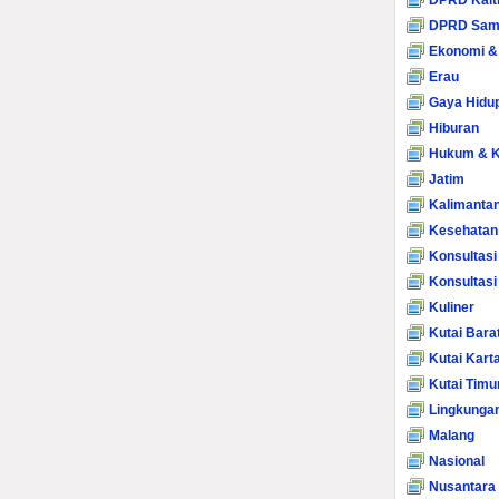
DPRD Kalt
DPRD Sam
Ekonomi &
Erau
Gaya Hidu
Hiburan
Hukum & K
Jatim
Kalimanta
Kesehatan
Konsultasi
Konsultas
Kuliner
Kutai Bara
Kutai Kart
Kutai Timu
Lingkunga
Malang
Nasional
Nusantara