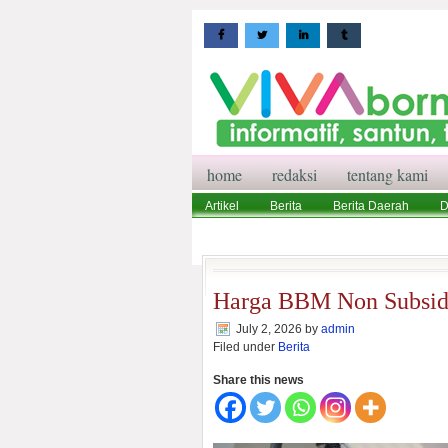
home
redaksi
tentang kami
Artikel
Berita
Berita Daerah
D
Wisata
Pedoman Media Siber
Red
Harga BBM Non Subsidi
July 2, 2026
by
admin
Filed under
Berita
Share this news