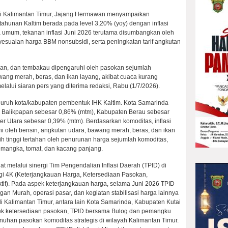
si Kalimantan Timur, Jajang Hermawan menyampaikan
ahunan Kaltim berada pada level 3,20% (yoy) dengan inflasi
a umum, tekanan inflasi Juni 2026 terutama disumbangkan oleh
yesuaian harga BBM nonsubsidi, serta peningkatan tarif angkutan
n, dan tembakau dipengaruhi oleh pasokan sejumlah
awang merah, beras, dan ikan layang, akibat cuaca kurang
elalui siaran pers yang diterima redaksi, Rabu (1/7/2026).
 seluruh kota/kabupaten pembentuk IHK Kaltim. Kota Samarinda
ta Balikpapan sebesar 0,86% (mtm), Kabupaten Berau sebesar
 Utara sebesar 0,39% (mtm). Berdasarkan komoditas, inflasi
hi oleh bensin, angkutan udara, bawang merah, beras, dan ikan
lebih tinggi tertahan oleh penurunan harga sejumlah komoditas,
 semangka, tomat, dan kacang panjang.
at melalui sinergi Tim Pengendalian Inflasi Daerah (TPID) di
egi 4K (Keterjangkauan Harga, Ketersediaan Pasokan,
ktif). Pada aspek keterjangkauan harga, selama Juni 2026 TPID
n Murah, operasi pasar, dan kegiatan stabilisasi harga lainnya
di Kalimantan Timur, antara lain Kota Samarinda, Kabupaten Kutai
ek ketersediaan pasokan, TPID bersama Bulog dan pemangku
nuhan pasokan komoditas strategis di wilayah Kalimantan Timur.