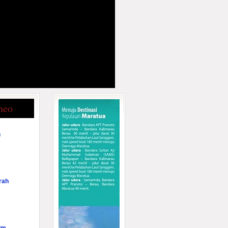
neo
n
rah