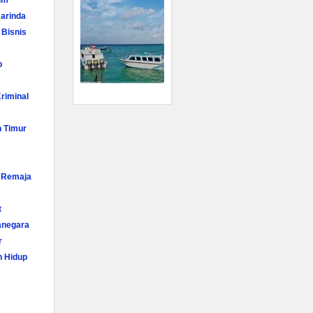
im
arinda
 Bisnis
p
riminal
n Timur
i Remaja
t
anegara
r
n Hidup