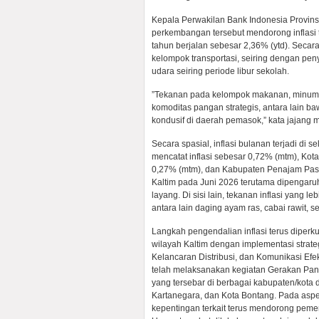
Kepala Perwakilan Bank Indonesia Provin
perkembangan tersebut mendorong inflasi t
tahun berjalan sebesar 2,36% (ytd). Secar
kelompok transportasi, seiring dengan pen
udara seiring periode libur sekolah.
”Tekanan pada kelompok makanan, minuma
komoditas pangan strategis, antara lain b
kondusif di daerah pemasok,” kata jajang m
Secara spasial, inflasi bulanan terjadi di
mencatat inflasi sebesar 0,72% (mtm), Ko
0,27% (mtm), dan Kabupaten Penajam Paser
Kaltim pada Juni 2026 terutama dipengaru
layang. Di sisi lain, tekanan inflasi yang 
antara lain daging ayam ras, cabai rawit,
Langkah pengendalian inflasi terus diperku
wilayah Kaltim dengan implementasi strat
Kelancaran Distribusi, dan Komunikasi Efe
telah melaksanakan kegiatan Gerakan Panga
yang tersebar di berbagai kabupaten/kota 
Kartanegara, dan Kota Bontang. Pada asp
kepentingan terkait terus mendorong peme