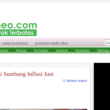
ruang konsultasi
pedoman media siber
aerah
Hiburan
Konsultasi
Nasional
Nusantara
Olahraga
aksi
Ruang Konsultasi
Tentang Kami
 Sumbang Inflasi Juni
Berikan respon