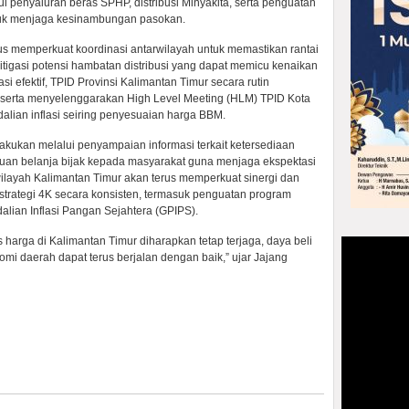
ui penyaluran beras SPHP, distribusi Minyakita, serta penguatan
uk menjaga kesinambungan pasokan.
rus memperkuat koordinasi antarwilayah untuk memastikan rantai
mitigasi potensi hambatan distribusi yang dapat memicu kenaikan
i efektif, TPID Provinsi Kalimantan Timur secara rutin
 serta menyelenggarakan High Level Meeting (HLM) TPID Kota
ian inflasi seiring penyesuaian harga BBM.
lakukan melalui penyampaian informasi terkait ketersediaan
uan belanja bijak kepada masyarakat guna menjaga ekspektasi
i wilayah Kalimantan Timur akan terus memperkuat sinergi dan
i strategi 4K secara konsisten, termasuk penguatan program
lian Inflasi Pangan Sejahtera (GPIPS).
s harga di Kalimantan Timur diharapkan tetap terjaga, daya beli
nomi daerah dapat terus berjalan dengan baik,” ujar Jajang