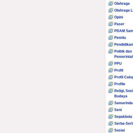
Olahraga
Olahraga L
Opini
Paser
PDAM Sam
Pemilu
Pendidikan
Politik dan
Pemerinta
PPU
Profil
Profil Calo
Profile
Religi, Sos
Budaya
Samarinda
Seni
Sepakbola
Serba-Serb
Sosial