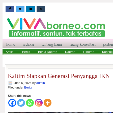
home
redaksi
tentang kami
ruang konsultasi
pedom
Artikel
Berita
Berita Daerah
Daerah
Hiburan
Konsult
Wisata
Pedoman Media Siber
Redaksi
Ruang Konsultasi
Kaltim Siapkan Generasi Penyangga IKN
June 6, 2026
by
admin
Filed under
Berita
Share this news