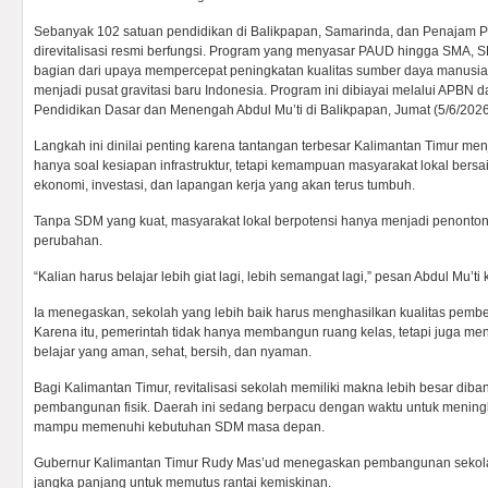
Sebanyak 102 satuan pendidikan di Balikpapan, Samarinda, dan Penajam P
direvitalisasi resmi berfungsi. Program yang menyasar PAUD hingga SMA, 
bagian dari upaya mempercepat peningkatan kualitas sumber daya manusia
menjadi pusat gravitasi baru Indonesia. Program ini dibiayai melalui APBN 
Pendidikan Dasar dan Menengah Abdul Mu’ti di Balikpapan, Jumat (5/6/2026
Langkah ini dinilai penting karena tantangan terbesar Kalimantan Timur me
hanya soal kesiapan infrastruktur, tetapi kemampuan masyarakat lokal bers
ekonomi, investasi, dan lapangan kerja yang akan terus tumbuh.
Tanpa SDM yang kuat, masyarakat lokal berpotensi hanya menjadi penonton
perubahan.
“Kalian harus belajar lebih giat lagi, lebih semangat lagi,” pesan Abdul Mu’ti
Ia menegaskan, sekolah yang lebih baik harus menghasilkan kualitas pembel
Karena itu, pemerintah tidak hanya membangun ruang kelas, tetapi juga me
belajar yang aman, sehat, bersih, dan nyaman.
Bagi Kalimantan Timur, revitalisasi sekolah memiliki makna lebih besar dib
pembangunan fisik. Daerah ini sedang berpacu dengan waktu untuk meningk
mampu memenuhi kebutuhan SDM masa depan.
Gubernur Kalimantan Timur Rudy Mas’ud menegaskan pembangunan sekolah 
jangka panjang untuk memutus rantai kemiskinan.