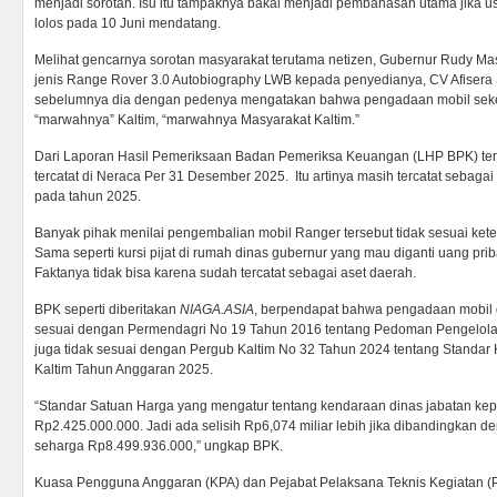
menjadi sorotan. Isu itu tampaknya bakal menjadi pembahasan utama jika 
lolos pada 10 Juni mendatang.
Melihat gencarnya sorotan masyarakat terutama netizen, Gubernur Rudy M
jenis Range Rover 3.0 Autobiography LWB kepada penyedianya, CV Afisera
sebelumnya dia dengan pedenya mengatakan bahwa pengadaan mobil sekel
“marwahnya” Kaltim, “marwahnya Masyarakat Kaltim.”
Dari Laporan Hasil Pemeriksaan Badan Pemeriksa Keuangan (LHP BPK) teru
tercatat di Neraca Per 31 Desember 2025. Itu artinya masih tercatat sebagai
pada tahun 2025.
Banyak pihak menilai pengembalian mobil Ranger tersebut tidak sesuai ket
Sama seperti kursi pijat di rumah dinas gubernur yang mau diganti uang pr
Faktanya tidak bisa karena sudah tercatat sebagai aset daerah.
BPK seperti diberitakan
NIAGA.ASIA
, berpendapat bahwa pengadaan mobil d
sesuai dengan Permendagri No 19 Tahun 2016 tentang Pedoman Pengelola
juga tidak sesuai dengan Pergub Kaltim No 32 Tahun 2024 tentang Standa
Kaltim Tahun Anggaran 2025.
“Standar Satuan Harga yang mengatur tentang kendaraan dinas jabatan ke
Rp2.425.000.000. Jadi ada selisih Rp6,074 miliar lebih jika dibandingkan d
seharga Rp8.499.936.000,” ungkap BPK.
Kuasa Pengguna Anggaran (KPA) dan Pejabat Pelaksana Teknis Kegiatan 