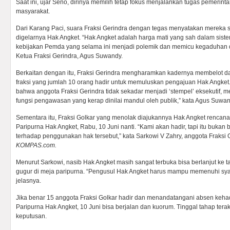
Saat ini, ujar Seno, dirinya memilih tetap fokus menjalankan tugas pemeri
masyarakat.
Dari Karang Paci, suara Fraksi Gerindra dengan tegas menyatakan mereka
digelarnya Hak Angket. “Hak Angket adalah harga mati yang sah dalam sis
kebijakan Pemda yang selama ini menjadi polemik dan memicu kegaduhan d
Ketua Fraksi Gerindra, Agus Suwandy.
Berkaitan dengan itu, Fraksi Gerindra mengharamkan kadernya membelot d
fraksi yang jumlah 10 orang hadir untuk memuluskan pengajuan Hak Angket
bahwa anggota Fraksi Gerindra tidak sekadar menjadi ‘stempel’ eksekutif, 
fungsi pengawasan yang kerap dinilai mandul oleh publik,” kata Agus Suwan
Sementara itu, Fraksi Golkar yang menolak diajukannya Hak Angket rencana
Paripurna Hak Angket, Rabu, 10 Juni nanti. “Kami akan hadir, tapi itu bukan 
terhadap penggunakan hak tersebut,” kata Sarkowi V Zahry, anggota Fraksi G
KOMPAS.com.
Menurut Sarkowi, nasib Hak Angket masih sangat terbuka bisa berlanjut ke t
gugur di meja paripurna. “Pengusul Hak Angket harus mampu memenuhi syar
jelasnya.
Jika benar 15 anggota Fraksi Golkar hadir dan menandatangani absen kehad
Paripurna Hak Angket, 10 Juni bisa berjalan dan kuorum. Tinggal tahap ter
keputusan.