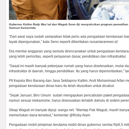
Gubernur Kaltim Rudy Mas’ud dan Wagub Seno Aji menyaksikan program pemutihan 
Samsat Samarinda.
“Dari awal saya sudah sampaikan tidak perlu ada pengadaan kendaraan ba
layak dipergunakan,” kata Seno seperti diberitakan
nusantaranews.id.
Dia menilai anggaran yang semula direncanakan untuk pengadaan kendaraan
yang lebih perioritas, seperti pelayanan dasar, pendidikan dan infrastruktur.
“Saaat ini masih banyak pekerjaan rumah yang harus diselesaikan, mulai d
infrastruktur di daerah, hingga pendidikan. Itu yang harus diperioritaskan,” t
Plt Kepala Biro Barang dan Jasa Setdaprov Kaltim, Andi Muhammad Arfan m
pengadaan kendaraan dinas baru itu telah diusulkan untuk dicabut.
“Sejak Januari, Biro Umum sudah mengajukan pencabutan paket pengadaan
namun sesuai mekanisme, harus disesuaikan terlabih dahulu di sistem per
Sikap Wagub ini banyak dipuji warga net. “Mantap Pak Wagub, masih banya
memerlukan dana tersebut,” komentar @Rizky Alam.
Pengadaan mobil pimpinan terutama mobil dinas gubernur senilai Rp8,5 mi