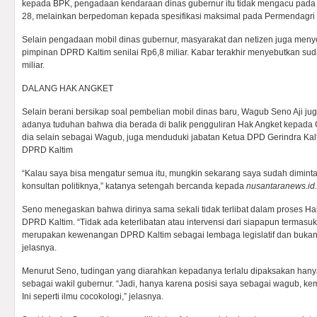
kepada BPK, pengadaan kendaraan dinas gubernur itu tidak mengacu pada
28, melainkan berpedoman kepada spesifikasi maksimal pada Permendagri
Selain pengadaan mobil dinas gubernur, masyarakat dan netizen juga meny
pimpinan DPRD Kaltim senilai Rp6,8 miliar. Kabar terakhir menyebutkan sud
miliar.
DALANG HAK ANGKET
Selain berani bersikap soal pembelian mobil dinas baru, Wagub Seno Aji j
adanya tuduhan bahwa dia berada di balik pengguliran Hak Angket kepada
dia selain sebagai Wagub, juga menduduki jabatan Ketua DPD Gerindra Kalti
DPRD Kaltim
“Kalau saya bisa mengatur semua itu, mungkin sekarang saya sudah diminta
konsultan politiknya,” katanya setengah bercanda kepada
nusantaranews.id.
Seno menegaskan bahwa dirinya sama sekali tidak terlibat dalam proses Hak 
DPRD Kaltim. “Tidak ada keterlibatan atau intervensi dari siapapun termasu
merupakan kewenangan DPRD Kaltim sebagai lembaga legislatif dan bukan 
jelasnya.
Menurut Seno, tudingan yang diarahkan kepadanya terlalu dipaksakan hany
sebagai wakil gubernur. “Jadi, hanya karena posisi saya sebagai wagub, ke
Ini seperti ilmu cocokologi,” jelasnya.