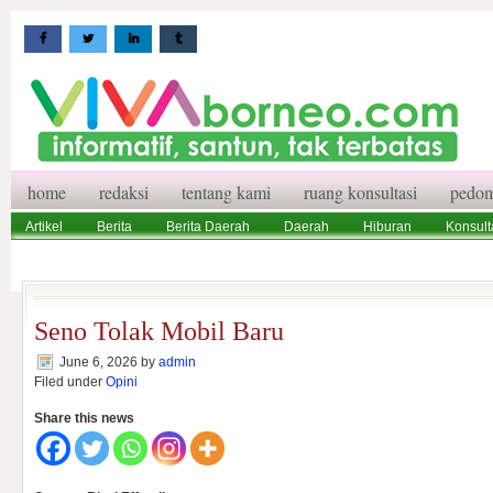
home
redaksi
tentang kami
ruang konsultasi
pedom
Artikel
Berita
Berita Daerah
Daerah
Hiburan
Konsult
Wisata
Pedoman Media Siber
Redaksi
Ruang Konsultasi
Seno Tolak Mobil Baru
June 6, 2026
by
admin
Filed under
Opini
Share this news