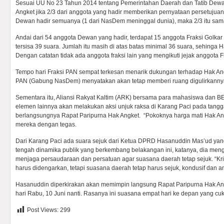
Sesuai UU No 23 Tahun 2014 tentang Pemerintahan Daerah dan Tatib Dewa
Angket jika 2/3 dari anggota yang hadir memberikan pernyataan persetujuan.
Dewan hadir semuanya (1 dari NasDem meninggal dunia), maka 2/3 itu sam
Andai dari 54 anggota Dewan yang hadir, terdapat 15 anggota Fraksi Golka
tersisa 39 suara. Jumlah itu masih di atas batas minimal 36 suara, sehinga H
Dengan catatan tidak ada anggota fraksi lain yang mengikuti jejak anggota F
Tempo hari Fraksi PAN sempat terkesan menarik dukungan terhadap Hak Ang
PAN (Gabung NasDem) menyatakan akan tetap memberi ruang digulirkannya 
Sementara itu, Aliansi Rakyat Kaltim (ARK) bersama para mahasiswa dan B
elemen lainnya akan melakukan aksi unjuk raksa di Karang Paci pada tang
berlangsungnya Rapat Paripurna Hak Angket. “Pokoknya harga mati Hak Angk
mereka dengan tegas.
Dari Karang Paci ada suara sejuk dari Ketua DPRD Hasanuddin Mas’ud yang 
tengah dinamika publik yang berkembang belakangan ini, katanya, dia meng
menjaga persaudaraan dan persatuan agar suasana daerah tetap sejuk. “Krit
harus didengarkan, tetapi suasana daerah tetap harus sejuk, kondusif dan 
Hasanuddin diperkirakan akan memimpin langsung Rapat Paripurna Hak An
hari Rabu, 10 Juni nanti. Rasanya ini suasana empat hari ke depan yang c
Post Views:
299