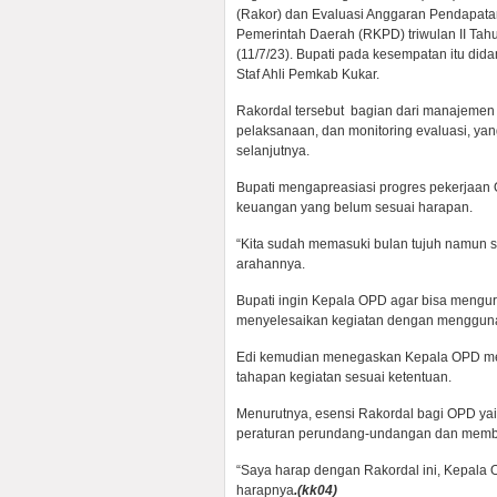
(Rakor) dan Evaluasi Anggaran Pendapat
Pemerintah Daerah (RKPD) triwulan II Tah
(11/7/23). Bupati pada kesempatan itu did
Staf Ahli Pemkab Kukar.
Rakordal tersebut bagian dari manajemen
pelaksanaan, dan monitoring evaluasi, y
selanjutnya.
Bupati mengapreasiasi progres pekerjaa
keuangan yang belum sesuai harapan.
“Kita sudah memasuki bulan tujuh namun s
arahannya.
Bupati ingin Kepala OPD agar bisa mengurai 
menyelesaikan kegiatan dengan menggunak
Edi kemudian menegaskan Kepala OPD mem
tahapan kegiatan sesuai ketentuan.
Menurutnya, esensi Rakordal bagi OPD ya
peraturan perundang-undangan dan member
“Saya harap dengan Rakordal ini, Kepala 
harapnya
.(kk04)