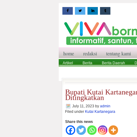
home
redaksi
tentang kami
Artikel
Berita
Berita Daerah
D
Wisata
Pedoman Media Siber
Red
Bupati Kutai Kartanega
Ditingkatkan
July 11, 2023
by
admin
Filed under
Kutai Kartanegara
Share this news