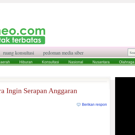
ruang konsultasi
pedoman media siber
aerah
Hiburan
Konsultasi
Nasional
Nusantara
Olahraga
aksi
Ruang Konsultasi
Tentang Kami
ra Ingin Serapan Anggaran
Berikan respon