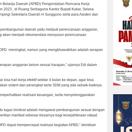
an Belanja Daerah (APBD) Pengendalian Rencana Kerja
un 2023 , di Ruang Serbaguna Kantor Bupati Kukar, Selasa
ampingi Sekretaris Daerah H Sunggono serta para Asisten dan
 pembangunan daerah yaitu meliputi perencanaan anggaran,
ang akan menjadi rekomendasi menyusun perencanaan
n OPD meningkat, namun yang mengkhawatirkan adalah serapan
erapan anggaran belum sesuai harapan,” ujarnya Edi dalam
sisa hari kerja efektif sekitar 4 bulan ke depan, agar bisa
an sistem dan perangkat serta SDM yang ada sebaik-baiknya.
perhatikan realisasi keuangan, serta menyelenggarakan
itu tugas birokrat adalah mengawal pembangunan sesuai dengan
ikan manfaat sebesar-besarnya bagi kesejahteraan rakyat.
OPD dapat mempercepat realisasi kegiatan APBD,” demikian