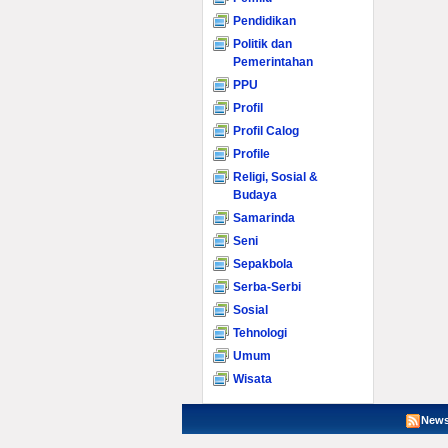
Pendidikan
Politik dan
Pemerintahan
PPU
Profil
Profil Calog
Profile
Religi, Sosial &
Budaya
Samarinda
Seni
Sepakbola
Serba-Serbi
Sosial
Tehnologi
Umum
Wisata
News