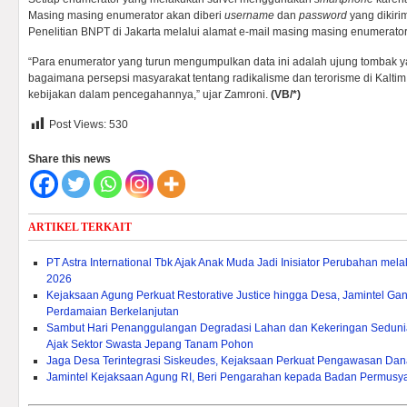
Masing masing enumerator akan diberi
username
dan
password
yang dikiri
Penelitian BNPT di Jakarta melalui alamat e-mail masing masing enumerato
“Para enumerator yang turun mengumpulkan data ini adalah ujung tombak 
bagaimana persepsi masyarakat tentang radikalisme dan terorisme di Kaltim
kebijakan dalam pencegahannya,” ujar Zamroni.
(VB/*)
Post Views:
530
Share this news
ARTIKEL TERKAIT
PT Astra International Tbk Ajak Anak Muda Jadi Inisiator Perubahan mel
2026
Kejaksaan Agung Perkuat Restorative Justice hingga Desa, Jamintel
Perdamaian Berkelanjutan
Sambut Hari Penanggulangan Degradasi Lahan dan Kekeringan Sedunia
Ajak Sektor Swasta Jepang Tanam Pohon
Jaga Desa Terintegrasi Siskeudes, Kejaksaan Perkuat Pengawasan Da
Jamintel Kejaksaan Agung RI, Beri Pengarahan kepada Badan Permusy