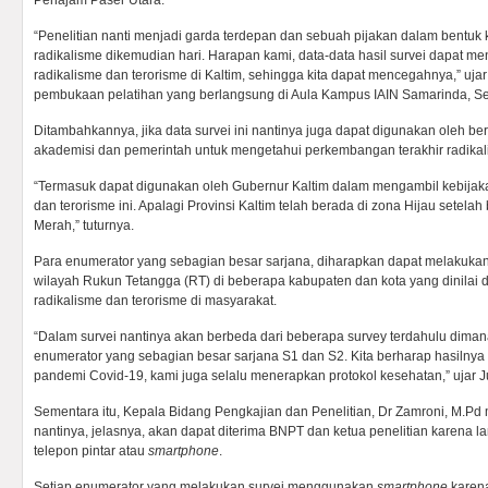
Penajam Paser Utara.
“Penelitian nanti menjadi garda terdepan dan sebuah pijakan dalam bentu
radikalisme dikemudian hari. Harapan kami, data-data hasil survei dapa
radikalisme dan terorisme di Kaltim, sehingga kita dapat mencegahnya,” uj
pembukaan pelatihan yang berlangsung di Aula Kampus IAIN Samarinda, Sen
Ditambahkannya, jika data survei ini nantinya juga dapat digunakan oleh b
akademisi dan pemerintah untuk mengetahui perkembangan terakhir radikali
“Termasuk dapat digunakan oleh Gubernur Kaltim dalam mengambil kebija
dan terorisme ini. Apalagi Provinsi Kaltim telah berada di zona Hijau setel
Merah,” tuturnya.
Para enumerator yang sebagian besar sarjana, diharapkan dapat melakuka
wilayah Rukun Tetangga (RT) di beberapa kabupaten dan kota yang dinilai d
radikalisme dan terorisme di masyarakat.
“Dalam survei nantinya akan berbeda dari beberapa survey terdahulu diman
enumerator yang sebagian besar sarjana S1 dan S2. Kita berharap hasilnya
pandemi Covid-19, kami juga selalu menerapkan protokol kesehatan,” ujar J
Sementara itu, Kepala Bidang Pengkajian dan Penelitian, Dr Zamroni, M.Pd m
nantinya, jelasnya, akan dapat diterima BNPT dan ketua penelitian karena l
telepon pintar atau
smartphone
.
Setiap enumerator yang melakukan survei menggunakan
smartphone
karena