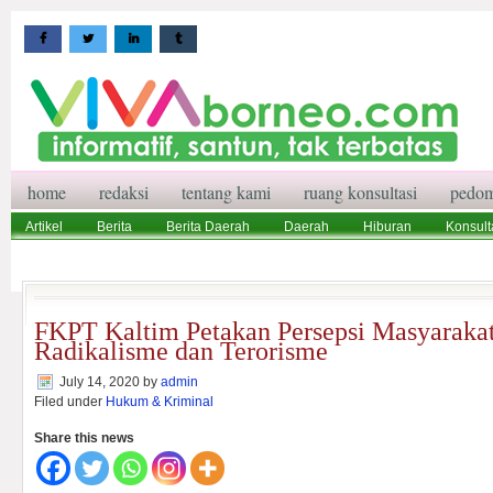
home
redaksi
tentang kami
ruang konsultasi
pedom
Artikel
Berita
Berita Daerah
Daerah
Hiburan
Konsult
Wisata
Pedoman Media Siber
Redaksi
Ruang Konsultasi
FKPT Kaltim Petakan Persepsi Masyaraka
Radikalisme dan Terorisme
July 14, 2020
by
admin
Filed under
Hukum & Kriminal
Share this news