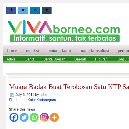
home
redaksi
tentang kami
ruang konsultasi
pedom
Artikel
Berita
Berita Daerah
Daerah
Hiburan
Konsult
Wisata
Pedoman Media Siber
Redaksi
Ruang Konsultasi
Muara Badak Buat Terobosan Satu KTP Sa
July 6, 2011
by
admin
Filed under
Kutai Kartanegara
Share this news