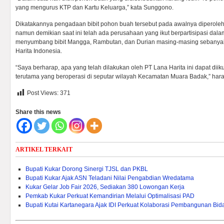
yang mengurus KTP dan Kartu Keluarga,” kata Sunggono.
Dikatakannya pengadaan bibit pohon buah tersebut pada awalnya diperoleh
namun demikian saat ini telah ada perusahaan yang ikut berpartisipasi dal
menyumbang bibit Mangga, Rambutan, dan Durian masing-masing sebanyak 
Harita Indonesia.
“Saya berharap, apa yang telah dilakukan oleh PT Lana Harita ini dapat diiku
terutama yang beroperasi di seputar wilayah Kecamatan Muara Badak,” h
Post Views:
371
Share this news
ARTIKEL TERKAIT
Bupati Kukar Dorong Sinergi TJSL dan PKBL
Bupati Kukar Ajak ASN Teladani Nilai Pengabdian Wredatama
Kukar Gelar Job Fair 2026, Sediakan 380 Lowongan Kerja
Pemkab Kukar Perkuat Kemandirian Melalui Optimalisasi PAD ‎
Bupati Kutai Kartanegara Ajak IDI Perkuat Kolaborasi Pembangunan Bi