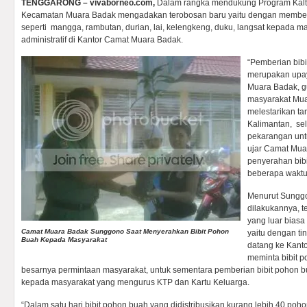
TENGGARONG – vivaborneo.com,
Dalam rangka mendukung Program Kalt
Kecamatan Muara Badak mengadakan terobosan baru yaitu dengan memberik
seperti mangga, rambutan, durian, lai, kelengkeng, duku, langsat kepada 
administratif di Kantor Camat Muara Badak.
“Pemberian bibi
merupakan upay
Muara Badak, g
masyarakat Mua
melestarikan t
Kalimantan, se
pekarangan untu
ujar Camat Mua
penyerahan bib
beberapa waktu 
‎​Menurut Sung
dilakukannya, 
yang luar biasa
Camat Muara Badak Sunggono Saat Menyerahkan Bibit Pohon
yaitu dengan t
Buah Kepada Masyarakat
datang ke Kant
meminta bibit p
besarnya permintaan masyarakat, untuk sementara pemberian bibit pohon b
kepada masyarakat yang mengurus KTP dan Kartu Keluarga.
“Dalam satu hari bibit pohon buah yang didistribusikan kurang lebih 40 poh