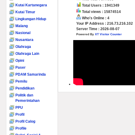
Kutai Kartanegara
Total Users : 1941349
Total views : 15874514
Kutai Timur
Who's Online : 4
Lingkungan Hidup
Your IP Address : 216.73.216.102
Malang
Server Time : 2026-08-07
Nasional
Powered By
XT Visitor Counter
Nusantara
Olahraga
Olahraga Lain
Opini
Paser
PDAM Samarinda
Pemilu
Pendidikan
Politik dan
Pemerintahan
PPU
Profil
Profil Calog
Profile