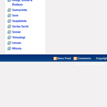
Religi, Sosial &
Budaya
Samarinda
Seni
Sepakbola
Serba-Serbi
Sosial
Tehnologi
Umum
Wisata
News Feed
Comments
Copyright ©
Copyright © 2008 - 2026 V