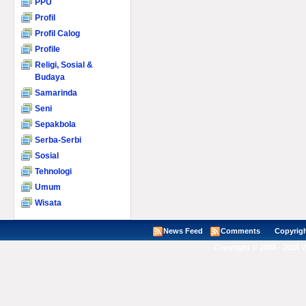
PPU
Profil
Profil Calog
Profile
Religi, Sosial &
Budaya
Samarinda
Seni
Sepakbola
Serba-Serbi
Sosial
Tehnologi
Umum
Wisata
News Feed
Comments
Copyright ©
Copyright © 2008 - 2026 V