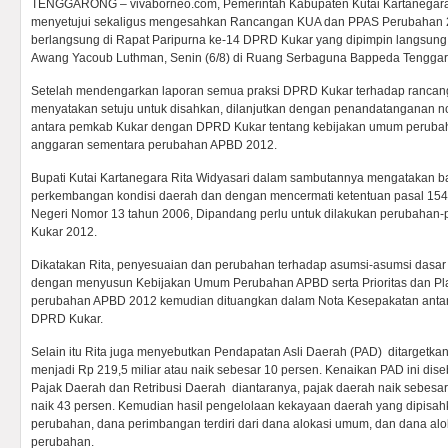
TENGGARONG – vivaborneo.com, Pemerintah Kabupaten Kutai Kartanegar
menyetujui sekaligus mengesahkan Rancangan KUA dan PPAS Perubahan 2
berlangsung di Rapat Paripurna ke-14 DPRD Kukar yang dipimpin langsun
Awang Yacoub Luthman, Senin (6/8) di Ruang Serbaguna Bappeda Tenggar
Setelah mendengarkan laporan semua praksi DPRD Kukar terhadap ranca
menyatakan setuju untuk disahkan, dilanjutkan dengan penandatanganan 
antara pemkab Kukar dengan DPRD Kukar tentang kebijakan umum perubaha
anggaran sementara perubahan APBD 2012.
Bupati Kutai Kartanegara Rita Widyasari dalam sambutannya mengatakan 
perkembangan kondisi daerah dan dengan mencermati ketentuan pasal 154
Negeri Nomor 13 tahun 2006, Dipandang perlu untuk dilakukan perubahan
Kukar 2012.
Dikatakan Rita, penyesuaian dan perubahan terhadap asumsi-asumsi dasa
dengan menyusun Kebijakan Umum Perubahan APBD serta Prioritas dan Pl
perubahan APBD 2012 kemudian dituangkan dalam Nota Kesepakatan ant
DPRD Kukar.
Selain itu Rita juga menyebutkan Pendapatan Asli Daerah (PAD) ditargetkan
menjadi Rp 219,5 miliar atau naik sebesar 10 persen. Kenaikan PAD ini dise
Pajak Daerah dan Retribusi Daerah diantaranya, pajak daerah naik sebesar 
naik 43 persen. Kemudian hasil pengelolaan kekayaan daerah yang dipisah
perubahan, dana perimbangan terdiri dari dana alokasi umum, dan dana alo
perubahan.