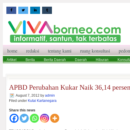
home
redaksi
tentang kami
ruang konsultasi
pedom
Artikel
Berita
Berita Daerah
Daerah
Hiburan
Konsult
Wisata
Pedoman Media Siber
Redaksi
Ruang Konsultasi
APBD Perubahan Kukar Naik 36,14 perse
August 7, 2012
by
admin
Filed under
Kutai Kartanegara
Share this news