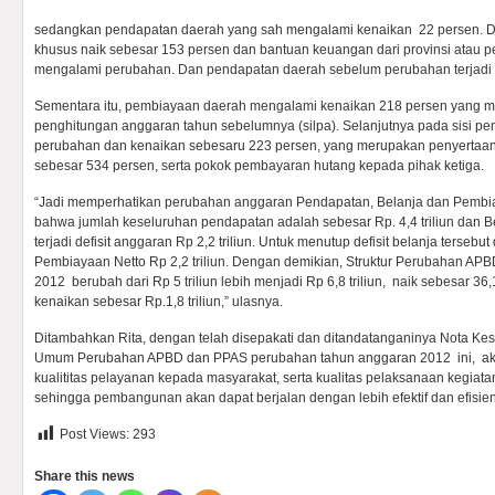
sedangkan pendapatan daerah yang sah mengalami kenaikan 22 persen. 
khusus naik sebesar 153 persen dan bantuan keuangan dari provinsi atau pe
mengalami perubahan. Dan pendapatan daerah sebelum perubahan terjadi 
Sementara itu, pembiayaan daerah mengalami kenaikan 218 persen yang me
penghitungan anggaran tahun sebelumnya (silpa). Selanjutnya pada sisi 
perubahan dan kenaikan sebesaru 223 persen, yang merupakan penyertaa
sebesar 534 persen, serta pokok pembayaran hutang kepada pihak ketiga.
“Jadi memperhatikan perubahan anggaran Pendapatan, Belanja dan Pembi
bahwa jumlah keseluruhan pendapatan adalah sebesar Rp. 4,4 triliun dan Bel
terjadi defisit anggaran Rp 2,2 triliun. Untuk menutup defisit belanja tersebu
Pembiayaan Netto Rp 2,2 triliun. Dengan demikian, Struktur Perubahan AP
2012 berubah dari Rp 5 triliun lebih menjadi Rp 6,8 triliun, naik sebesar 
kenaikan sebesar Rp.1,8 triliun,” ulasnya.
Ditambahkan Rita, dengan telah disepakati dan ditandatanganinya Nota Ke
Umum Perubahan APBD dan PPAS perubahan tahun anggaran 2012 ini, ak
kualititas pelayanan kepada masyarakat, serta kualitas pelaksanaan kegia
sehingga pembangunan akan dapat berjalan dengan lebih efektif dan efisie
Post Views:
293
Share this news