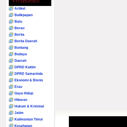
VivaBorneo
Artikel
Balikpapan
Batu
Berau
Berita
Berita Daerah
Bontang
Budaya
Daerah
DPRD Kaltim
DPRD Samarinda
Ekonomi & Bisnis
Erau
Gaya Hidup
Hiburan
Hukum & Kriminal
Jatim
Kalimantan Timur
Kesehatan