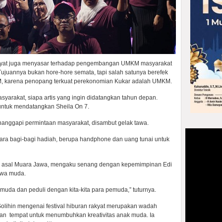
rakyat juga menyasar terhadap pengembangan UMKM masyarakat
 Tujuannya bukan hore-hore semata, tapi salah satunya berefek
, karena penopang terkuat perekonomian Kukar adalah UMKM.
yarakat, siapa artis yang ingin didatangkan tahun depan.
ntuk mendatangkan Sheila On 7.
nanggapi permintaan masyarakat, disambut gelak tawa.
ara bagi-bagi hadiah, berupa handphone dan uang tunai untuk
da asal Muara Jawa, mengaku senang dengan kepemimpinan Edi
iwa muda.
muda dan peduli dengan kita-kita para pemuda,” tuturnya.
olihin mengenai festival hiburan rakyat merupakan wadah
akan tempat untuk menumbuhkan kreativitas anak muda. Ia