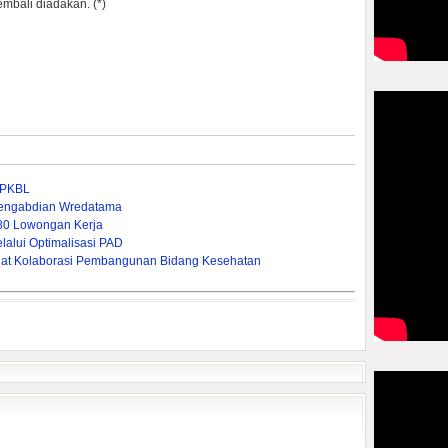
embali diadakan. (*)
n PKBL
 Pengabdian Wredatama
380 Lowongan Kerja
lui Optimalisasi PAD ‎
rkuat Kolaborasi Pembangunan Bidang Kesehatan