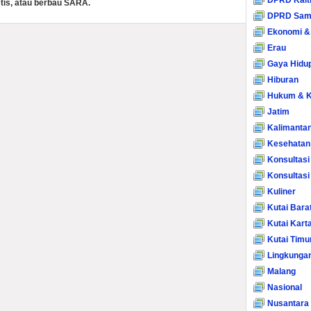
DPRD Kalt
tis, atau berbau SARA.
DPRD Sam
Ekonomi &
Erau
Gaya Hidu
Hiburan
Hukum & K
Jatim
Kalimanta
Kesehatan
Konsultasi
Konsultas
Kuliner
Kutai Bara
Kutai Kart
Kutai Timu
Lingkunga
Malang
Nasional
Nusantara