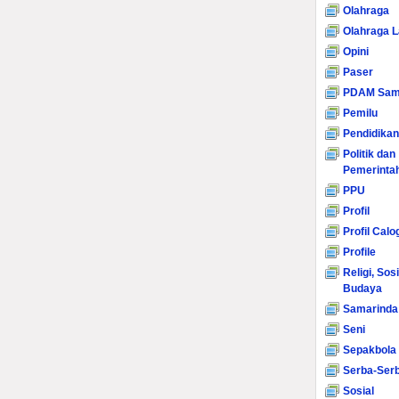
Olahraga
Olahraga L
Opini
Paser
PDAM Sam
Pemilu
Pendidikan
Politik dan
Pemerinta
PPU
Profil
Profil Calo
Profile
Religi, Sos
Budaya
Samarinda
Seni
Sepakbola
Serba-Serb
Sosial