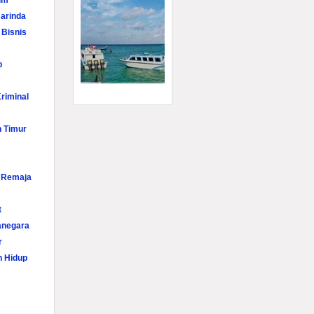
im
arinda
 Bisnis
p
riminal
n Timur
i Remaja
t
anegara
r
n Hidup