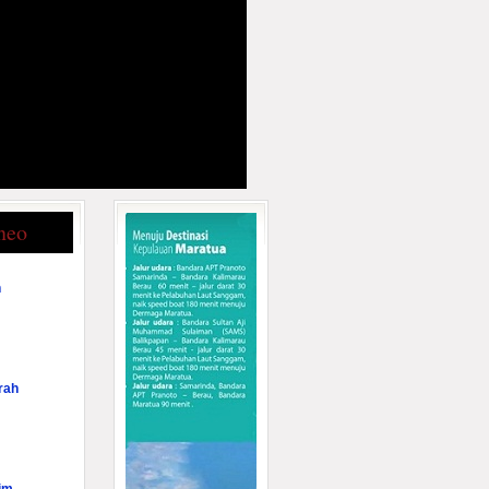
neo
n
rah