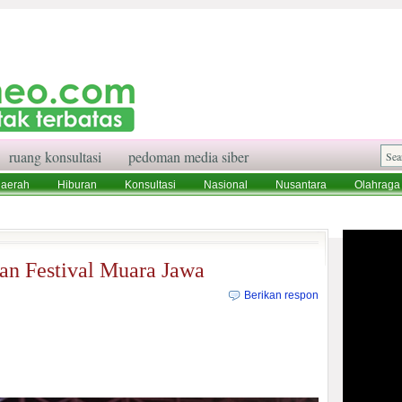
ruang konsultasi
pedoman media siber
aerah
Hiburan
Konsultasi
Nasional
Nusantara
Olahraga
aksi
Ruang Konsultasi
Tentang Kami
an Festival Muara Jawa
Berikan respon