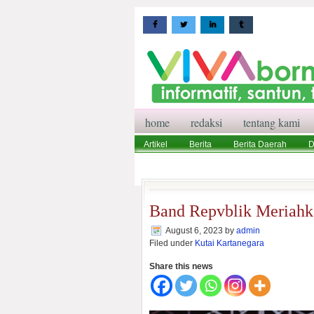
home
redaksi
tentang kami
Artikel
Berita
Berita Daerah
D
Wisata
Pedoman Media Siber
Red
Band Repvblik Meriahk
August 6, 2023
by
admin
Filed under
Kutai Kartanegara
Share this news