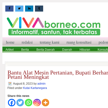
home
redaksi
tentang kami
ruang konsultasi
pedom
Artikel
Berita
Berita Daerah
Daerah
Hiburan
Konsult
Wisata
Pedoman Media Siber
Redaksi
Ruang Konsultasi
Bantu Alat Mesin Pertanian, Bupati Berhar
Petani Meningkat
August 8, 2023
by
admin
Filed under
Kutai Kartanegara
Share this news