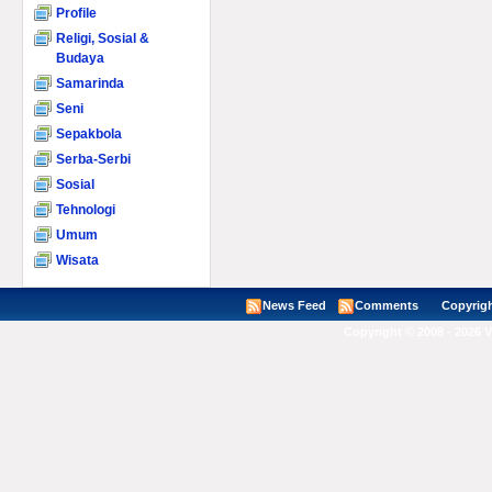
Profile
Religi, Sosial &
Budaya
Samarinda
Seni
Sepakbola
Serba-Serbi
Sosial
Tehnologi
Umum
Wisata
News Feed
Comments
Copyright ©
Copyright © 2008 - 2026 V