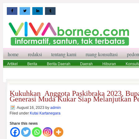
home
redaksi
tentang kami
ruang konsultasi
pedom
Artikel
Berita
Berita Daerah
Daerah
Hiburan
Konsult
Wisata
Pedoman Media Siber
Redaksi
Ruang Konsultasi
Kukuhkan Anggota Paskibraka 2023, Bupa
Generasi Muda Kukar Siap Melanjutkan 
August 16, 2023
by
admin
Filed under
Kutai Kartanegara
Share this news