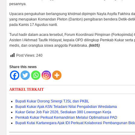
pesannya.
Upacara pengukuhan berlangsung khidmat dipimpin Nayla Asyifa Fakhira da
yang merupakan Komandan Pleton (Danton) pengibaran bendera Detik-deti
pada Kamis 17 Agustus nanti.
Turut hadir dalam acara tersebut, Forum Koordinasi Pimpinan (Forkopimda)
Asisten I Akhmad Taufik Hidayat, kepala OPD dilingkup Pemkab Kukar serta p
medis, dan orangtua siswa anggota Paskibraka.
(kk05)
Post Views:
240
Share this news
ARTIKEL TERKAIT
Bupati Kukar Dorong Sinergi TJSL dan PKBL
Bupati Kukar Ajak ASN Teladani Nilai Pengabdian Wredatama
Kukar Gelar Job Fair 2026, Sediakan 380 Lowongan Kerja
Pemkab Kukar Perkuat Kemandirian Melalui Optimalisasi PAD ‎
Bupati Kutai Kartanegara Ajak IDI Perkuat Kolaborasi Pembangunan Bi