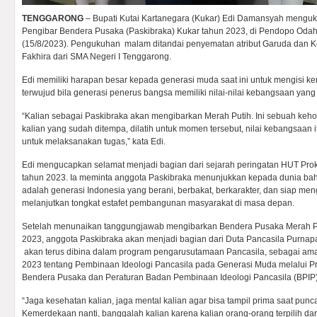
TENGGARONG
– Bupati Kutai Kartanegara (Kukar) Edi Damansyah mengu
Pengibar Bendera Pusaka (Paskibraka) Kukar tahun 2023, di Pendopo Odah
(15/8/2023). Pengukuhan malam ditandai penyematan atribut Garuda dan Ke
Fakhira dari SMA Negeri I Tenggarong.
Edi memiliki harapan besar kepada generasi muda saat ini untuk mengisi ke
terwujud bila generasi penerus bangsa memiliki nilai-nilai kebangsaan yang 
“Kalian sebagai Paskibraka akan mengibarkan Merah Putih. Ini sebuah keh
kalian yang sudah ditempa, dilatih untuk momen tersebut, nilai kebangsaan it
untuk melaksanakan tugas,” kata Edi.
Edi mengucapkan selamat menjadi bagian dari sejarah peringatan HUT Pr
tahun 2023. Ia meminta anggota Paskibraka menunjukkan kepada dunia ba
adalah generasi Indonesia yang berani, berbakat, berkarakter, dan siap m
melanjutkan tongkat estafet pembangunan masyarakat di masa depan.
Setelah menunaikan tanggungjawab mengibarkan Bendera Pusaka Merah Pu
2023, anggota Paskibraka akan menjadi bagian dari Duta Pancasila Purnapa
akan terus dibina dalam program pengarusutamaan Pancasila, sebagai am
2023 tentang Pembinaan Ideologi Pancasila pada Generasi Muda melalui 
Bendera Pusaka dan Peraturan Badan Pembinaan Ideologi Pancasila (BPIP
“Jaga kesehatan kalian, jaga mental kalian agar bisa tampil prima saat punc
Kemerdekaan nanti, banggalah kalian karena kalian orang-orang terpilih dar