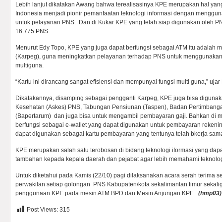
Lebih lanjut dikatakan Awang bahwa terealisasinya KPE merupakan hal y
Indonesia menjadi pionir pemanfaatan teknologi informasi dengan mengguna
untuk pelayanan PNS. Dan di Kukar KPE yang telah siap digunakan oleh PNS
16.775 PNS.
Menurut Edy Topo, KPE yang juga dapat berfungsi sebagai ATM itu adalah 
(Karpeg), guna meningkatkan pelayanan terhadap PNS untuk menggunakan
multiguna.
“Kartu ini dirancang sangat efisiensi dan mempunyai fungsi multi guna,” ujar
Dikatakannya, disamping sebagai pengganti Karpeg, KPE juga bisa digunak
Kesehatan (Askes) PNS, Tabungan Pensiunan (Taspen), Badan Pertimba
(Bapertarum) dan juga bisa untuk mengambil pembayaran gaji. Bahkan di 
berfungsi sebagai e-wallet yang dapat digunakan untuk pembayaran rekening 
dapat digunakan sebagai kartu pembayaran yang tentunya telah bkerja sa
KPE merupakan salah satu terobosan di bidang teknologi iformasi yang dapa
tambahan kepada kepala daerah dan pejabat agar lebih memahami teknologi
Untuk diketahui pada Kamis (22/10) pagi dilaksanakan acara serah terima 
perwakilan setiap golongan PNS Kabupaten/kota sekalimantan timur sekalig
penggunaan KPE pada mesin ATM BPD dan Mesin Anjungan KPE .
(hmp03)
Post Views:
315