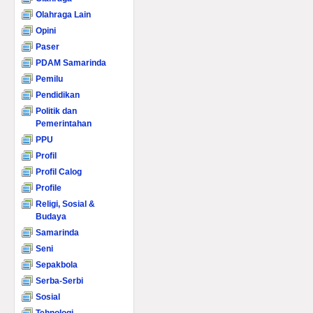
Olahraga Lain
Opini
Paser
PDAM Samarinda
Pemilu
Pendidikan
Politik dan
Pemerintahan
PPU
Profil
Profil Calog
Profile
Religi, Sosial &
Budaya
Samarinda
Seni
Sepakbola
Serba-Serbi
Sosial