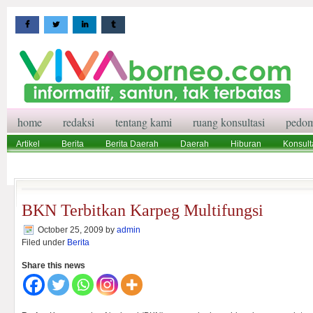
home
redaksi
tentang kami
ruang konsultasi
pedom
Artikel
Berita
Berita Daerah
Daerah
Hiburan
Konsult
Wisata
Pedoman Media Siber
Redaksi
Ruang Konsultasi
BKN Terbitkan Karpeg Multifungsi
October 25, 2009
by
admin
Filed under
Berita
Share this news