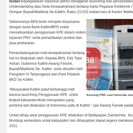
Badan
Kepegawaian Nasional (BKN) menggelar launching dan penandat
Understanding atau Nota Kesepahaman) tentang Kartu Pegawai Elektronik (
Dengan Bupati/Walikota Se-Kaltim, Rabu (21/10) malam lalu di Kantor Walik
Sebelumnya BKN telah menjalin kerjasama
dengan bank Bank Kaltim/BPD untuk
merealisasikan penggunaan KPE dalam sistem
layanan PNS serta pemanfaatan produk dan
jasa perbankan.
Penandatanganan nota kesepahaman tentang
hal ini dilakukan oleh Kepala BKN, Edy Topo
Ashari, Gubernur Kaltim Awang Faroek,
Bupati/Walikota Se- Kaltim serta dihadiri oleh
Pangdam VI Tanjungpura dan Para Pejabat
BKD Se Kaltim.
“Masyarakat Kaltim patut berbangga hati
karena launching Penggunaan KPE untuk
Seorang PNS saat mencoba m
tingkat kabupaten/kota merupakan yang
pertama kali dilakukan di Indonesia yaitu di Kaltim,” ujar Awang Faroek pad
Untuk tahap awal penggunaan KPE dilakukan di Balikpapan,Samarinda, Ku
Bontang sementara untuk kabupaten lain diharapkan dapat segera melaksa
2011.