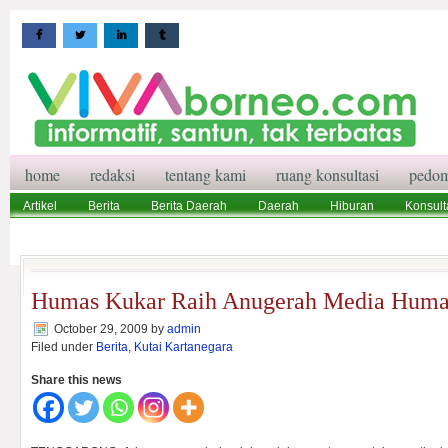
home
redaksi
tentang kami
ruang konsultasi
pedom
Artikel
Berita
Berita Daerah
Daerah
Hiburan
Konsult
Wisata
Pedoman Media Siber
Redaksi
Ruang Konsultasi
Humas Kukar Raih Anugerah Media Huma
October 29, 2009
by
admin
Filed under
Berita
,
Kutai Kartanegara
Share this news