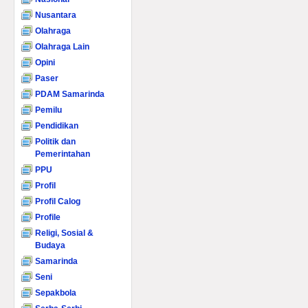
Nusantara
Olahraga
Olahraga Lain
Opini
Paser
PDAM Samarinda
Pemilu
Pendidikan
Politik dan
Pemerintahan
PPU
Profil
Profil Calog
Profile
Religi, Sosial &
Budaya
Samarinda
Seni
Sepakbola