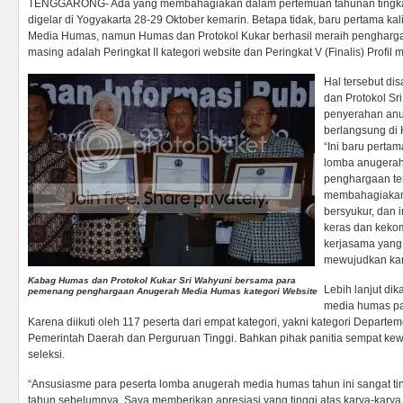
TENGGARONG- Ada yang membahagiakan dalam pertemuan tahunan tingka
digelar di Yogyakarta 28-29 Oktober kemarin. Betapa tidak, baru pertama ka
Media Humas, namun Humas dan Protokol Kukar berhasil meraih penghargaa
masing adalah Peringkat II kategori website dan Peringkat V (Finalis) Profil
Hal tersebut d
dan Protokol Sr
penyerahan an
berlangsung di 
“Ini baru pertam
lomba anugera
penghargaan ter
membahagiakan
bersyukur, dan i
keras dan keko
kerjasama yang b
mewujudkan kary
Kabag Humas dan Protokol Kukar Sri Wahyuni bersama para
Lebih lanjut d
pemenang penghargaan Anugerah Media Humas kategori Website
media humas pad
Karena diikuti oleh 117 peserta dari empat kategori, yakni kategori Depar
Pemerintah Daerah dan Perguruan Tinggi. Bahkan pihak panitia sempat k
seleksi.
“Ansusiasme para peserta lomba anugerah media humas tahun ini sangat tingg
tahun sebelumnya. Saya memberikan apresiasi yang tinggi atas karya-kary