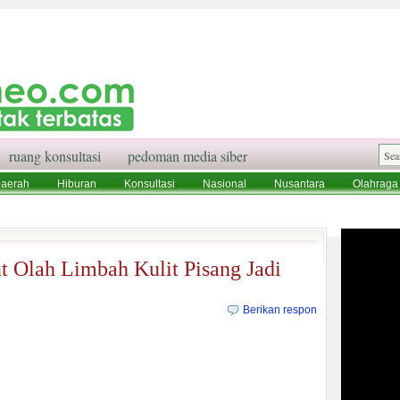
ruang konsultasi
pedoman media siber
aerah
Hiburan
Konsultasi
Nasional
Nusantara
Olahraga
aksi
Ruang Konsultasi
Tentang Kami
 Olah Limbah Kulit Pisang Jadi
Berikan respon