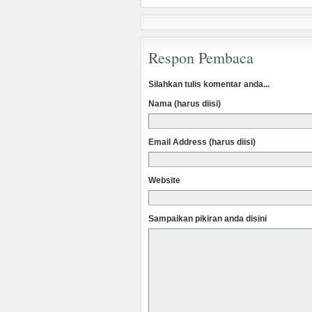
Respon Pembaca
Silahkan tulis komentar anda...
Nama (harus diisi)
Email Address (harus diisi)
Website
Sampaikan pikiran anda disini