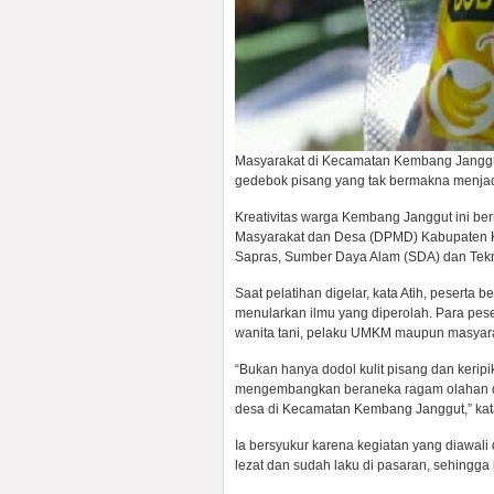
Masyarakat di Kecamatan Kembang Janggut
gedebok pisang yang tak bermakna menjadi 
Kreativitas warga Kembang Janggut ini be
Masyarakat dan Desa (DPMD) Kabupaten Ku
Sapras, Sumber Daya Alam (SDA) dan Tek
Saat pelatihan digelar, kata Atih, peserta
menularkan ilmu yang diperolah. Para pes
wanita tani, pelaku UMKM maupun masyar
“Bukan hanya dodol kulit pisang dan kerip
mengembangkan beraneka ragam olahan da
desa di Kecamatan Kembang Janggut,” kat
Ia bersyukur karena kegiatan yang diawali 
lezat dan sudah laku di pasaran, sehingga