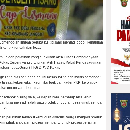
 mengolah limbah berupa kulit pisang menjadi dodol, kemudian
keripik renyah dan lezat.
rmula dari pelatihan yang dilakukan oleh Dinas Pemberdayaan
kar. Seperti yang dituturkan Atih Hayati, Kabid Pendayagunaan
nologi Tepat Guna (TTG) DPMD Kukar.
 begitu antusias sehingga hal ini membuat pelatih makin semangat
erta saat kebanyakan kaum ibu baik dari kader PKK, kelompok
akat umum yang berminat.
ik gedebok pisang saja, ke depan kami berharap bisa lebih
n bisa menjadi salah satu produk unggulan desa untuk semua
anya.
dari pelatihan tersebut kemudian diseriusi warga menjadi produk
 kini pihaknya dalam proses membantu untuk proses perizinan.