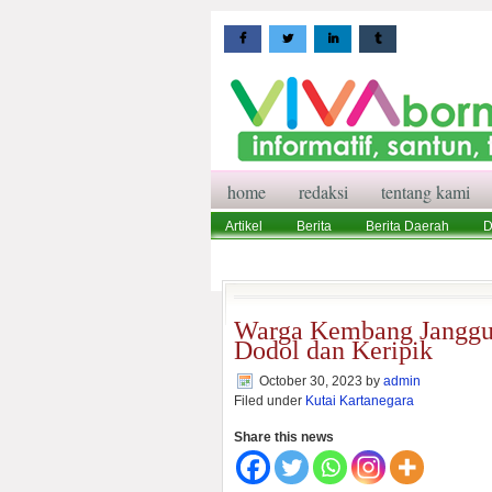
home
redaksi
tentang kami
Artikel
Berita
Berita Daerah
D
Wisata
Pedoman Media Siber
Red
Warga Kembang Janggut
Dodol dan Keripik
October 30, 2023
by
admin
Filed under
Kutai Kartanegara
Share this news