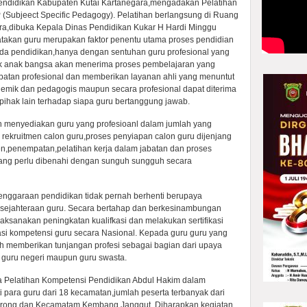
ndidikan Kabupaten Kutai Kartanegara,mengadakan Pelatihan
Subjeect Specific Pedagogy). Pelatihan berlangsung di Ruang
ra,dibuka Kepala Dinas Pendidikan Kukar H Hardi Minggu
takan guru merupakan faktor penentu utama proses pendidian
ada pendidikan,hanya dengan sentuhan guru profesional yang
nak anak bangsa akan menerima proses pembelajaran yang
batan profesional dan memberikan layanan ahli yang menuntut
mik dan pedagogis maupun secara profesional dapat diterima
pihak lain terhadap siapa guru bertanggung jawab.
 menyediakan guru yang profesioanl dalam jumlah yang
rekruitmen calon guru,proses penyiapan calon guru dijenjang
en,penempatan,pelatihan kerja dalam jabatan dan proses
 yang perlu dibenahi dengan sunguh sungguh secara
enggaraan pendidikan tidak pernah berhenti berupaya
esejahteraan guru. Secara bertahap dan berkesinambungan
ksanakan peningkatan kualifkasi dan melakukan sertifikasi
asi kompetensi guru secara Nasional. Kepada guru guru yang
tah memberikan tunjangan profesi sebagai bagian dari upaya
 guru negeri maupun guru swasta.
ra Pelatihan Kompetensi Pendidikan Abdul Hakim dalam
i para guru dari 18 kecamatan,jumlah peserta terbanyak dari
rong dan Kecamatam Kembang Janggut. Diharapkan kegiatan