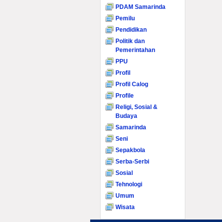
PDAM Samarinda
Pemilu
Pendidikan
Politik dan
Pemerintahan
PPU
Profil
Profil Calog
Profile
Religi, Sosial &
Budaya
Samarinda
Seni
Sepakbola
Serba-Serbi
Sosial
Tehnologi
Umum
Wisata