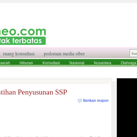
ruang konsultasi
pedoman media siber
aerah
Hiburan
Konsultasi
Nasional
Nusantara
Olahraga
aksi
Ruang Konsultasi
Tentang Kami
atihan Penyusunan SSP
Berikan respon