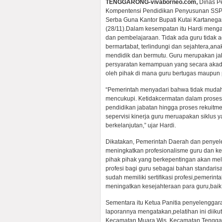
TENGGARONG-vivaborneo.com,
Dinas Pe
Kompentensi Pendidikan Penyusunan SSP (
Serba Guna Kantor Bupati Kutai Kartanega
(28/11).
Dalam kesempatan itu Hardi menga
dan pembelajaraan. Tidak ada guru tidak 
bermartabat, terlindungi dan sejahtera,a
mendidik dan bermutu. Guru merupakan ja
persyaratan kemampuan yang secara akade
oleh pihak di mana guru bertugas maupun 
“Pemerintah menyadari bahwa tidak mudah
mencukupi. Ketidakcermatan dalam proses 
pendidikan jabatan hingga proses rekuitm
sepervisi kinerja guru meruapakan siklus
berkelanjutan,” ujar Hardi.
Dikatakan, Pemerintah Daerah dan penyel
meningkatkan profesionalisme guru dan k
pihak pihak yang berkepentingan akan mela
profesi bagi guru sebagai bahan standaris
sudah memiliki sertifikasi profesi,pemerin
meningatkan kesejahteraan para guru,baik
Sementara itu Ketua Panitia penyelengga
laporannya mengatakan,pelatihan ini diikut
Kecamatan Muara Wis, Kecamatan Tengga