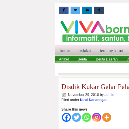
home
redaksi
tentang kami
Artikel
Berita
Berita Daerah
D
Wisata
Pedoman Media Siber
Red
Disdik Kukar Gelar Pel
November 29, 2010
by
admin
Filed under
Kutai Kartanegara
Share this news