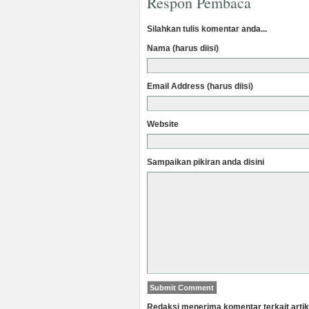
Respon Pembaca
Silahkan tulis komentar anda...
Nama (harus diisi)
Email Address (harus diisi)
Website
Sampaikan pikiran anda disini
Redaksi menerima komentar terkait artik