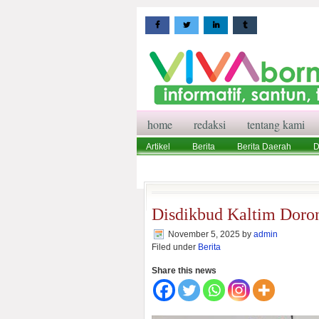
home
redaksi
tentang kami
Artikel
Berita
Berita Daerah
D
Wisata
Pedoman Media Siber
Red
Disdikbud Kaltim Doron
November 5, 2025
by
admin
Filed under
Berita
Share this news