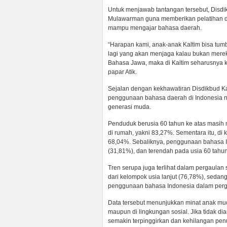
Untuk menjawab tantangan tersebut, Disdi
Mulawarman guna memberikan pelatihan d
mampu mengajar bahasa daerah.
“Harapan kami, anak-anak Kaltim bisa tu
lagi yang akan menjaga kalau bukan mereka
Bahasa Jawa, maka di Kaltim seharusnya ki
papar Atik.
Sejalan dengan kekhawatiran Disdikbud Kal
penggunaan bahasa daerah di Indonesia 
generasi muda.
Penduduk berusia 60 tahun ke atas masi
di rumah, yakni 83,27%. Sementara itu, di
68,04%. Sebaliknya, penggunaan bahasa Ind
(31,81%), dan terendah pada usia 60 tahun
Tren serupa juga terlihat dalam pergaulan
dari kelompok usia lanjut (76,78%), sed
penggunaan bahasa Indonesia dalam perg
Data tersebut menunjukkan minat anak mu
maupun di lingkungan sosial. Jika tidak di
semakin terpinggirkan dan kehilangan penu