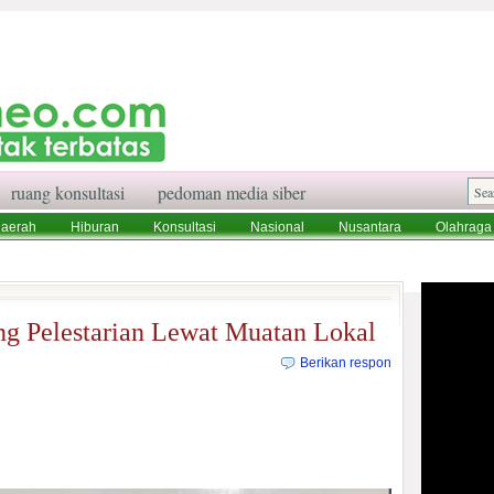
ruang konsultasi
pedoman media siber
aerah
Hiburan
Konsultasi
Nasional
Nusantara
Olahraga
aksi
Ruang Konsultasi
Tentang Kami
g Pelestarian Lewat Muatan Lokal
Berikan respon