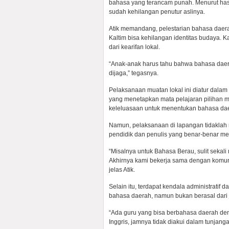
bahasa yang terancam punah. Menurut hasi
sudah kehilangan penutur aslinya.
Atik memandang, pelestarian bahasa daerah 
Kaltim bisa kehilangan identitas budaya. 
dari kearifan lokal.
“Anak-anak harus tahu bahwa bahasa daer
dijaga,” tegasnya.
Pelaksanaan muatan lokal ini diatur dala
yang menetapkan mata pelajaran pilihan mu
keleluasaan untuk menentukan bahasa dae
Namun, pelaksanaan di lapangan tidaklah
pendidik dan penulis yang benar-benar m
“Misalnya untuk Bahasa Berau, sulit sekali
Akhirnya kami bekerja sama dengan komun
jelas Atik.
Selain itu, terdapat kendala administrati
bahasa daerah, namun bukan berasal dari j
“Ada guru yang bisa berbahasa daerah den
Inggris, jamnya tidak diakui dalam tunjangan