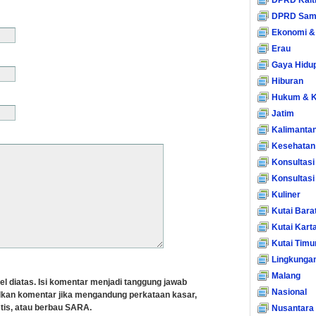
DPRD Kalt
DPRD Sam
Ekonomi &
Erau
Gaya Hidu
Hiburan
Hukum & K
Jatim
Kalimanta
Kesehatan
Konsultasi
Konsultas
Kuliner
Kutai Bara
Kutai Kart
Kutai Timu
Lingkunga
Malang
el diatas. Isi komentar menjadi tanggung jawab
Nasional
lkan komentar jika mengandung perkataan kasar,
tis, atau berbau SARA.
Nusantara