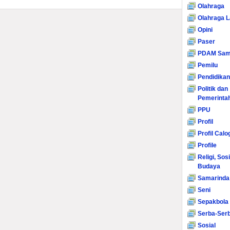
Olahraga
Olahraga L
Opini
Paser
PDAM Sam
Pemilu
Pendidikan
Politik dan
Pemerinta
PPU
Profil
Profil Calo
Profile
Religi, Sos
Budaya
Samarinda
Seni
Sepakbola
Serba-Serb
Sosial