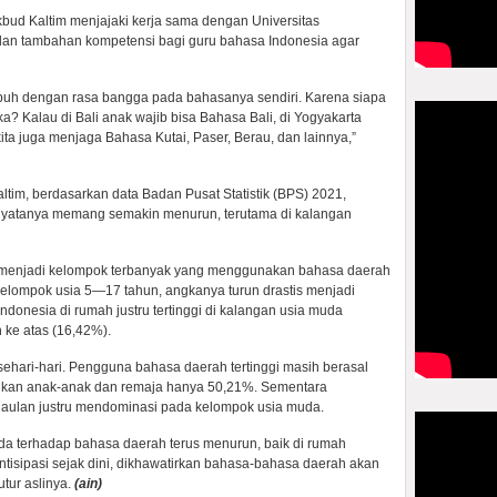
kbud Kaltim menjajaki kerja sama dengan Universitas
an tambahan kompetensi bagi guru bahasa Indonesia agar
mbuh dengan rasa bangga pada bahasanya sendiri. Karena siapa
? Kalau di Bali anak wajib bisa Bahasa Bali, di Yogyakarta
ta juga menjaga Bahasa Kutai, Paser, Berau, dan lainnya,”
tim, berdasarkan data Badan Pusat Statistik (BPS) 2021,
nyatanya memang semakin menurun, terutama di kalangan
h menjadi kelompok terbanyak yang menggunakan bahasa daerah
 kelompok usia 5—17 tahun, angkanya turun drastis menjadi
onesia di rumah justru tertinggi di kalangan usia muda
 ke atas (16,42%).
 sehari-hari. Pengguna bahasa daerah tertinggi masih berasal
angkan anak-anak dan remaja hanya 50,21%. Sementara
aulan justru mendominasi pada kelompok usia muda.
da terhadap bahasa daerah terus menurun, baik di rumah
antisipasi sejak dini, dikhawatirkan bahasa-bahasa daerah akan
tur aslinya.
(ain)