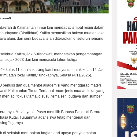
: ainul)
daerah di Kalimantan Timur kini mendapat tempat resmi dalam
Kebudayaan (Disdikbud) Kaltim memastikan bahwa muatan lokal
ya alam, dan seni budaya telah diterapkan di seluruh jenjang
isdikbud Kaltim, Atik Sulistiowati, mengatakan pengembangan
lan sejak 2023 dan kini memasuki tahun ketiga.
024 kelas 11, dan sekarang kami menyusun untuk kelas 12. Jadi,
ar muatan lokal Kaltim,” ungkapnya, Selasa (4/11/2025).
 20 penulis dan dua mentor akademisi yang menggarap materi
 di Kalimantan Timur. Terdapat enam jenis muatan lokal yang
ah menjadi fokus utama, disusul tema seni budaya dan sumber
erahnya. Misalnya, di Paser memilih Bahasa Paser, di Berau
ahasa Kutai. Tujuannya agar siswa tetap mengenal dan
ng,” ujarnya.
h di sekolah merupakan bagian dari upaya penyelamatan