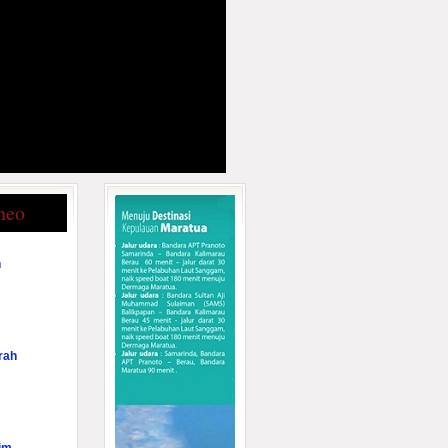
neo
n
rah