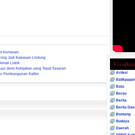
um Kemasan
rong Jadi Kawasan Lindung
VivaBor
mati Listrik
ujur demi Kebijakan yang Tepat Sasaran
Artikel
an Pembangunan Kaltim
Balikpapa
Batu
Berau
Berita
Berita Dae
Bontang
Budaya
Daerah