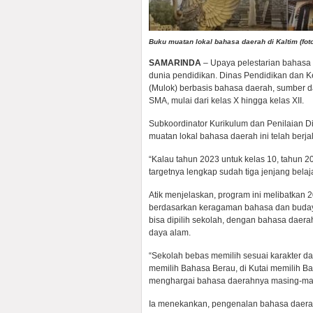
Buku muatan lokal bahasa daerah di Kaltim (foto
SAMARINDA
– Upaya pelestarian bahasa 
dunia pendidikan. Dinas Pendidikan dan 
(Mulok) berbasis bahasa daerah, sumber da
SMA, mulai dari kelas X hingga kelas XII.
Subkoordinator Kurikulum dan Penilaian D
muatan lokal bahasa daerah ini telah berja
“Kalau tahun 2023 untuk kelas 10, tahun 2
targetnya lengkap sudah tiga jenjang belaj
Atik menjelaskan, program ini melibatkan
berdasarkan keragaman bahasa dan budaya
bisa dipilih sekolah, dengan bahasa daer
daya alam.
“Sekolah bebas memilih sesuai karakter da
memilih Bahasa Berau, di Kutai memilih B
menghargai bahasa daerahnya masing-masi
Ia menekankan, pengenalan bahasa daera