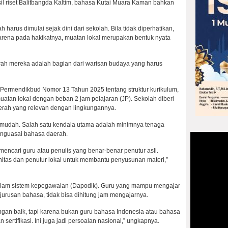
l riset Balitbangda Kaltim, bahasa Kutai Muara Kaman bahkan
harus dimulai sejak dini dari sekolah. Bila tidak diperhatikan,
Karena pada hakikatnya, muatan lokal merupakan bentuk nyata
ah mereka adalah bagian dari warisan budaya yang harus
m Permendikbud Nomor 13 Tahun 2025 tentang struktur kurikulum,
atan lokal dengan beban 2 jam pelajaran (JP). Sekolah diberi
rah yang relevan dengan lingkungannya.
 mudah. Salah satu kendala utama adalah minimnya tenaga
enguasai bahasa daerah.
 mencari guru atau penulis yang benar-benar penutur asli.
itas dan penutur lokal untuk membantu penyusunan materi,”
f dalam sistem kepegawaian (Dapodik). Guru yang mampu mengajar
urusan bahasa, tidak bisa dihitung jam mengajarnya.
gan baik, tapi karena bukan guru bahasa Indonesia atau bahasa
 sertifikasi. Ini juga jadi persoalan nasional,” ungkapnya.