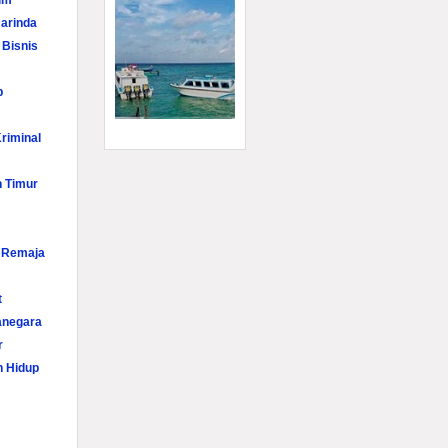
im
arinda
 Bisnis
p
riminal
n Timur
i Remaja
t
anegara
r
n Hidup