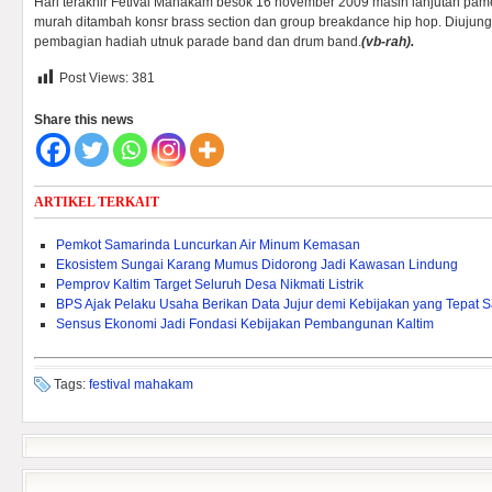
Hari terakhir Fetival Mahakam besok 16 november 2009 masih lanjutan pam
murah ditambah konsr brass section dan group breakdance hip hop. Diujung
pembagian hadiah utnuk parade band dan drum band.
(vb-rah).
Post Views:
381
Share this news
ARTIKEL TERKAIT
Pemkot Samarinda Luncurkan Air Minum Kemasan
Ekosistem Sungai Karang Mumus Didorong Jadi Kawasan Lindung
Pemprov Kaltim Target Seluruh Desa Nikmati Listrik
BPS Ajak Pelaku Usaha Berikan Data Jujur demi Kebijakan yang Tepat 
Sensus Ekonomi Jadi Fondasi Kebijakan Pembangunan Kaltim
Tags:
festival mahakam