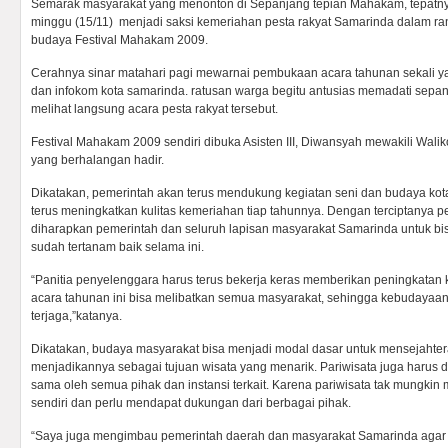
Semarak masyarakat yang menonton di Sepanjang tepian Mahakam, tepatny
minggu (15/11) menjadi saksi kemeriahan pesta rakyat Samarinda dalam ra
budaya Festival Mahakam 2009.
Cerahnya sinar matahari pagi mewarnai pembukaan acara tahunan sekali ya
dan infokom kota samarinda. ratusan warga begitu antusias memadati sepa
melihat langsung acara pesta rakyat tersebut.
Festival Mahakam 2009 sendiri dibuka Asisten III, Diwansyah mewakili Wa
yang berhalangan hadir.
Dikatakan, pemerintah akan terus mendukung kegiatan seni dan budaya kot
terus meningkatkan kulitas kemeriahan tiap tahunnya. Dengan terciptanya 
diharapkan pemerintah dan seluruh lapisan masyarakat Samarinda untuk bi
sudah tertanam baik selama ini.
“Panitia penyelenggara harus terus bekerja keras memberikan peningkatan 
acara tahunan ini bisa melibatkan semua masyarakat, sehingga kebudayaan k
terjaga,”katanya.
Dikatakan, budaya masyarakat bisa menjadi modal dasar untuk mensejahte
menjadikannya sebagai tujuan wisata yang menarik. Pariwisata juga harus
sama oleh semua pihak dan instansi terkait. Karena pariwisata tak mungkin 
sendiri dan perlu mendapat dukungan dari berbagai pihak.
“Saya juga mengimbau pemerintah daerah dan masyarakat Samarinda agar 