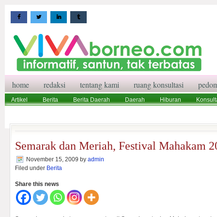
home
redaksi
tentang kami
ruang konsultasi
pedom
Artikel
Berita
Berita Daerah
Daerah
Hiburan
Konsult
Wisata
Pedoman Media Siber
Redaksi
Ruang Konsultasi
Semarak dan Meriah, Festival Mahakam 2
November 15, 2009
by
admin
Filed under
Berita
Share this news