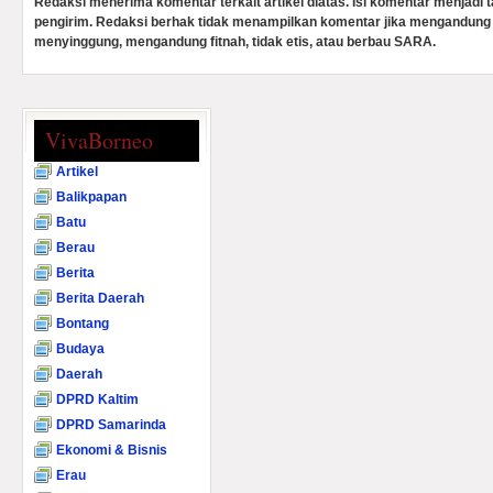
Redaksi menerima komentar terkait artikel diatas. Isi komentar menjadi
pengirim. Redaksi berhak tidak menampilkan komentar jika mengandung 
menyinggung, mengandung fitnah, tidak etis, atau berbau SARA.
VivaBorneo
Artikel
Balikpapan
Batu
Berau
Berita
Berita Daerah
Bontang
Budaya
Daerah
DPRD Kaltim
DPRD Samarinda
Ekonomi & Bisnis
Erau