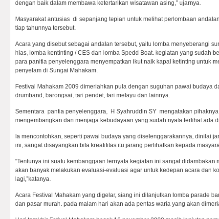
dengan baik dalam membawa ketertarikan wisatawan asing,” ujarnya.
Masyarakat antusias di sepanjang tepian untuk melihat perlombaan andalan
tiap tahunnya tersebut.
Acara yang disebut sebagai andalan tersebut, yaitu lomba menyeberangi su
hias, lomba kentinting / CES dan lomba Spedd Boat. kegiatan yang sudah 
para panitia penyelenggara menyempatkan ikut naik kapal ketinting untuk 
penyelam di Sungai Mahakam.
Festival Mahakam 2009 dimeriahkan pula dengan suguhan pawai budaya dari
drumband, barongsai, tari pendet, tari melayu dan lainnya.
Sementara pantia penyelenggara, H Syahruddin SY mengatakan pihaknya a
mengembangkan dan menjaga kebudayaan yang sudah nyata terlihat ada dik
Ia mencontohkan, seperti pawai budaya yang diselenggarakannya, dinilai ja
ini, sangat disayangkan bila kreatifitas itu jarang perlihatkan kepada masyara
“Tentunya ini suatu kembanggaan ternyata kegiatan ini sangat didambakan 
akan banyak melakukan evaluasi-evaluasi agar untuk kedepan acara dan kor
lagi,”katanya.
Acara Festival Mahakam yang digelar, siang ini dilanjutkan lomba parade 
dan pasar murah. pada malam hari akan ada pentas waria yang akan dimer