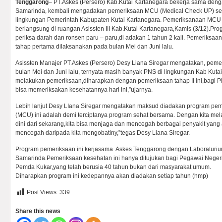
Tenggarong
– PT.Askes (Persero) Kab.Kutai Kartanegara bekerja sama den
Samarinda, kembali mengadakan pemeriksaan MCU (Medical Check UP) sede
lingkungan Pemerintah Kabupaten Kutai Kartanegara. Pemeriksanaan MCU
berlangsung di ruangan Asissten III Kab.Kutai Kartanegara,Kamis (3/12).
Prog
periksa darah dan ronsen paru – paru,di adakan 1 tahun 2 kali. Pemeriksa
tahap pertama dilaksanakan pada bulan Mei dan Juni lalu.
Asissten Manajer PT.Askes (Persero) Desy Liana Siregar mengatakan, peme
bulan Mei dan Juni lalu, ternyata masih banyak PNS di lingkungan Kab Kut
melakukan pemeriksaan,diharapkan dengan pemeriksaan tahap II ini,bagi
bisa memeriksakan kesehatannya hari ini,”ujarnya.
Lebih lanjut Desy LIana Siregar mengatakan maksud diadakan program pe
(MCU) ini adalah demi terciptanya program sehat bersama. Dengan kita m
dini dari sekarang,kita bisa menjaga dan mencegah berbagai penyakit yang ad
mencegah daripada kita mengobatiny,”tegas Desy Liana Siregar.
Program pemeriksaan ini kerjasama Askes Tenggarong dengan Laboraturiu
Samarinda.Pemeriksaan kesehatan ini hanya ditujukan bagi Pegawai Negeri 
Pemda Kukar,yang telah berusia 40 tahun bukan dari masyarakat umum.
Diharapkan program ini kedepannya akan diadakan setiap tahun (hmp)
Post Views:
339
Share this news