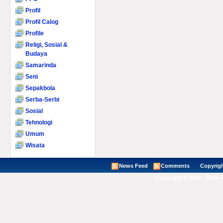
Profil
Profil Calog
Profile
Religi, Sosial &
Budaya
Samarinda
Seni
Sepakbola
Serba-Serbi
Sosial
Tehnologi
Umum
Wisata
News Feed
Comments
Copyright ©
Copyright © 2008 - 2026 V