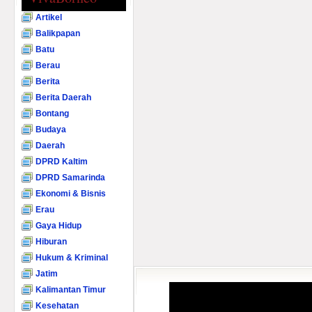
Artikel
Balikpapan
Batu
Berau
Berita
Berita Daerah
Bontang
Budaya
Daerah
DPRD Kaltim
DPRD Samarinda
Ekonomi & Bisnis
Erau
Gaya Hidup
Hiburan
Hukum & Kriminal
Jatim
Kalimantan Timur
Kesehatan