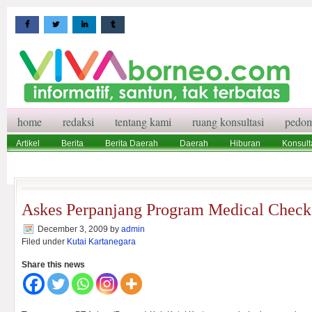
home
redaksi
tentang kami
ruang konsultasi
pedom
Artikel
Berita
Berita Daerah
Daerah
Hiburan
Konsult
Wisata
Pedoman Media Siber
Redaksi
Ruang Konsultasi
Askes Perpanjang Program Medical Chec
December 3, 2009
by
admin
Filed under
Kutai Kartanegara
Share this news