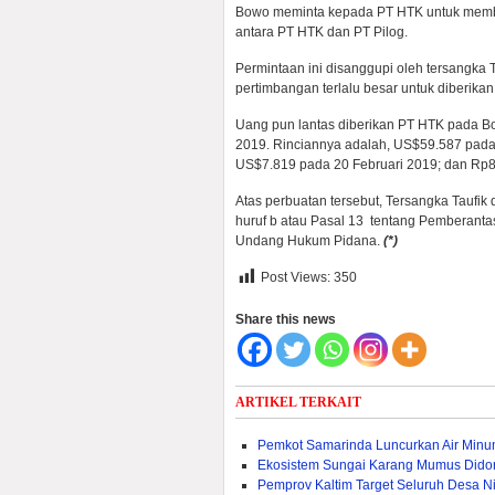
Bowo meminta kepada PT HTK untuk memba
antara PT HTK dan PT Pilog.
Permintaan ini disanggupi oleh tersangka
pertimbangan terlalu besar untuk diberika
Uang pun lantas diberikan PT HTK pada B
2019. Rinciannya adalah, US$59.587 pad
US$7.819 pada 20 Februari 2019; dan Rp8
Atas perbuatan tersebut, Tersangka Taufik 
huruf b atau Pasal 13 tentang Pemberantas
Undang Hukum Pidana.
(*)
Post Views:
350
Share this news
ARTIKEL TERKAIT
Pemkot Samarinda Luncurkan Air Min
Ekosistem Sungai Karang Mumus Dido
Pemprov Kaltim Target Seluruh Desa Nik