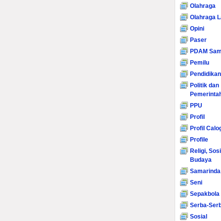
Olahraga
Olahraga L
Opini
Paser
PDAM Sam
Pemilu
Pendidikan
Politik dan
Pemerinta
PPU
Profil
Profil Calo
Profile
Religi, Sos
Budaya
Samarinda
Seni
Sepakbola
Serba-Serb
Sosial