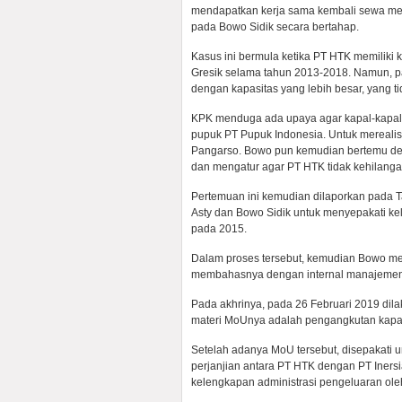
mendapatkan kerja sama kembali sewa men
pada Bowo Sidik secara bertahap.
Kasus ini bermula ketika PT HTK memiliki
Gresik selama tahun 2013-2018. Namun, p
dengan kapasitas yang lebih besar, yang ti
KPK menduga ada upaya agar kapal-kapal 
pupuk PT Pupuk Indonesia. Untuk merealis
Pangarso. Bowo pun kemudian bertemu de
dan mengatur agar PT HTK tidak kehilang
Pertemuan ini kemudian dilaporkan pada T
Asty dan Bowo Sidik untuk menyepakati ke
pada 2015.
Dalam proses tersebut, kemudian Bowo mem
membahasnya dengan internal manajemen
Pada akhrinya, pada 26 Februari 2019 dil
materi MoUnya adalah pengangkutan kapal
Setelah adanya MoU tersebut, disepakati 
perjanjian antara PT HTK dengan PT Iner
kelengkapan administrasi pengeluaran ol