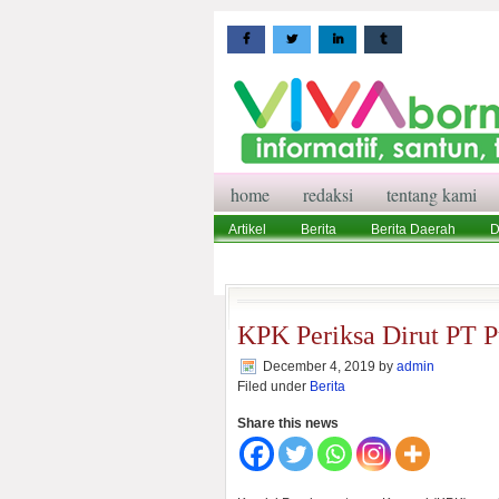
home
redaksi
tentang kami
Artikel
Berita
Berita Daerah
D
Wisata
Pedoman Media Siber
Red
KPK Periksa Dirut PT 
December 4, 2019
by
admin
Filed under
Berita
Share this news