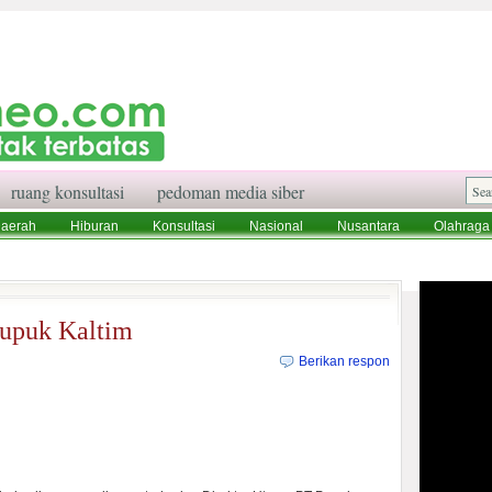
ruang konsultasi
pedoman media siber
aerah
Hiburan
Konsultasi
Nasional
Nusantara
Olahraga
aksi
Ruang Konsultasi
Tentang Kami
Pupuk Kaltim
Berikan respon