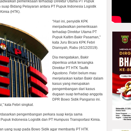
jadwalkan pemeriksaan terhadap Direktur Utama PT Pupuk
suap Bidang Pelayaran antara PT Pupuk Indonesia Logistik
 Kimia (HTK).
“Hari ini, penyidik KPK
menjadwalkan pemeriksaan
terhadap Direktur Utama PT
Pupuk Kaltim Bakir Pasaman,”
kata Juru Bicara KPK Febri
Diansyah, Rabu (4/12/2019).
Dia mengatakan, Bakir
diperiksa untuk tersangka
Direktur PT HTK Taufik
Agustono. Febri belum mau
menjelaskan kaitan Bakir dalam
kasus yang merupakan
pengembangan dari kasus
dugaan suap terhadap anggota
DPR Bowo Sidik Pangarso ini.
,” kata Febri singkat.
s berdasarkan pengembangan perkara suap kerja sama
Pupuk Indonesia Logistik dan PT Humpuss Transportasi Kimia.
irkan uang suap pada Bowo Sidik agar membantu PT HTK