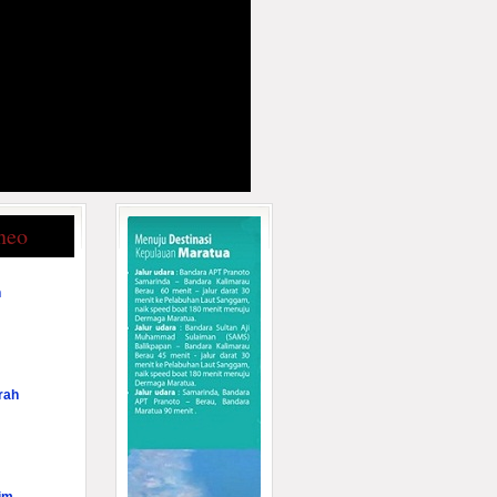
neo
n
rah