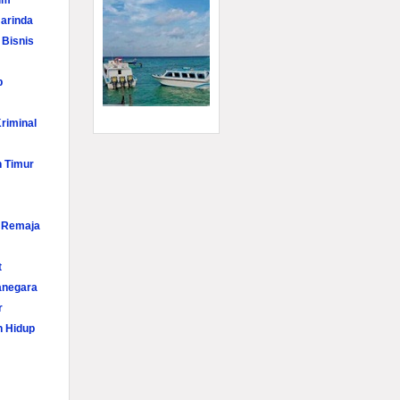
im
arinda
 Bisnis
p
riminal
n Timur
i Remaja
t
anegara
r
n Hidup