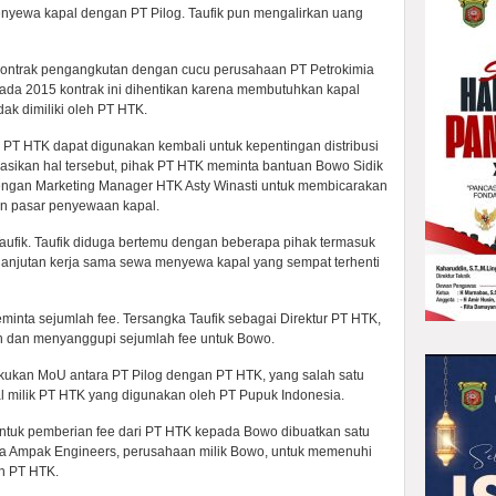
yewa kapal dengan PT Pilog. Taufik pun mengalirkan uang
 kontrak pengangkutan dengan cucu perusahaan PT Petrokimia
ada 2015 kontrak ini dihentikan karena membutuhkan kapal
dak dimiliki oleh PT HTK.
PT HTK dapat digunakan kembali untuk kepentingan distribusi
asikan hal tersebut, pihak PT HTK meminta bantuan Bowo Sidik
ngan Marketing Manager HTK Asty Winasti untuk membicarakan
an pasar penyewaan kapal.
aufik. Taufik diduga bertemu dengan beberapa pihak termasuk
lanjutan kerja sama sewa menyewa kapal yang sempat terhenti
inta sejumlah fee. Tersangka Taufik sebagai Direktur PT HTK,
 dan menyanggupi sejumlah fee untuk Bowo.
akukan MoU antara PT Pilog dengan PT HTK, yang salah satu
 milik PT HTK yang digunakan oleh PT Pupuk Indonesia.
untuk pemberian fee dari PT HTK kepada Bowo dibuatkan satu
sia Ampak Engineers, perusahaan milik Bowo, untuk memenuhi
eh PT HTK.