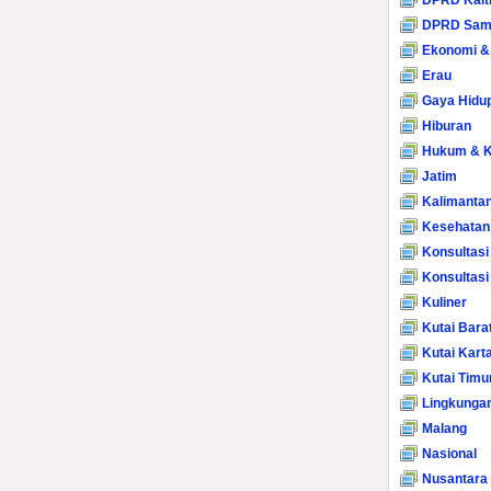
DPRD Kalt
DPRD Sam
Ekonomi &
Erau
Gaya Hidu
Hiburan
Hukum & K
Jatim
Kalimanta
Kesehatan
Konsultasi
Konsultas
Kuliner
Kutai Bara
Kutai Kart
Kutai Timu
Lingkunga
Malang
Nasional
Nusantara