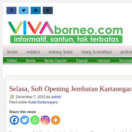
home
redaksi
tentang kami
ruang konsultasi
pedom
Artikel
Berita
Berita Daerah
Daerah
Hiburan
Konsult
Wisata
Pedoman Media Siber
Redaksi
Ruang Konsultasi
Selasa, Soft Opening Jembatan Kartanegar
December 7, 2015
by
admin
Filed under
Kutai Kartanegara
Share this news