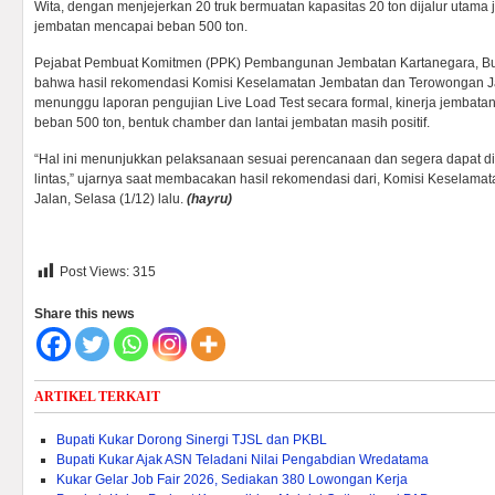
Wita, dengan menjejerkan 20 truk bermuatan kapasitas 20 ton dijalur utama 
jembatan mencapai beban 500 ton.
Pejabat Pembuat Komitmen (PPK) Pembangunan Jembatan Kartanegara, B
bahwa hasil rekomendasi Komisi Keselamatan Jembatan dan Terowongan 
menunggu laporan pengujian Live Load Test secara formal, kinerja jembatan m
beban 500 ton, bentuk chamber dan lantai jembatan masih positif.
“Hal ini menunjukkan pelaksanaan sesuai perencanaan dan segera dapat dil
lintas,” ujarnya saat membacakan hasil rekomendasi dari, Komisi Keselam
Jalan, Selasa (1/12) lalu.
(hayru)
Post Views:
315
Share this news
ARTIKEL TERKAIT
Bupati Kukar Dorong Sinergi TJSL dan PKBL
Bupati Kukar Ajak ASN Teladani Nilai Pengabdian Wredatama
Kukar Gelar Job Fair 2026, Sediakan 380 Lowongan Kerja