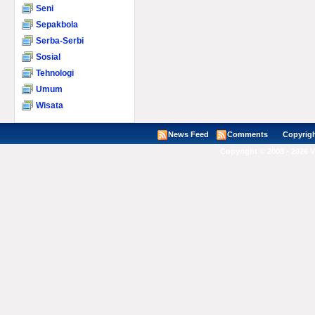
Seni
Sepakbola
Serba-Serbi
Sosial
Tehnologi
Umum
Wisata
News Feed
Comments
Copyright ©
Copyright © 2008 - 2026 V