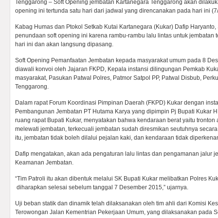
Tenggarong – Soft Opening jembatan Kartanegara Tenggarong akan dilakukan
opening ini tertunda satu hari dari jadwal yang direncanakan pada hari ini (7
Kabag Humas dan Ptokol Setkab Kutai Kartanegara (Kukar) Dafip Haryanto,
penundaan soft opening ini karena rambu-rambu lalu lintas untuk jembatan t
hari ini dan akan langsung dipasang.
Soft Opening Pemanfaatan Jembatan kepada masyarakat umum pada 8 De
diawali konvoi oleh Jajaran FKPD, Kepala instansi dilingungan Pemkab Kuka
masyarakat, Pasukan Patwal Polres, Patmor Satpol PP, Patwal Disbub, Per
Tenggarong.
Dalam rapat Forum Koordinasi Pimpinan Daerah (FKPD) Kukar dengan instans
Pembangunan Jembatan PT Hutama Karya yang dipimpin Pj Bupati Kukar H Ch
ruang rapat Bupati Kukar, menyatakan bahwa kendaraan berat yaitu tronton at
melewati jembatan, terkecuali jembatan sudah diresmikan seutuhnya secara
itu, jembatan tidak boleh dilalui pejalan kaki, dan kendaraan tidak diperken
Dafip mengatakan, akan ada pengaturan lalu lintas dan pengamanan jalur je
Keamanan Jembatan.
“Tim Patroli itu akan dibentuk melalui SK Bupati Kukar melibatkan Polres Ku
diharapkan selesai sebelum tanggal 7 Desember 2015,” ujarnya.
Uji beban statik dan dinamik telah dilaksanakan oleh tim ahli dari Komisi 
Terowongan Jalan Kementrian Pekerjaan Umum, yang dilaksanakan pada Sen