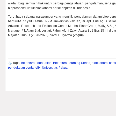
wadah bagi semua pihak untuk berbagi pengetahuan, pengalaman, serta ga
bioprospeksi untuk bioekonomi berkelanjutan di Indonesia.
Turut hadir sebagai narasumber yang memiliki pengalaman dalam bioprospe
berturut-turut yaitu Ketua LPPM Universitas Pakuan, Dr. apt., Lusi Agus Seti
Advance Research and Evaluation Centre Martha Tilaar Group, Maily, S.Si.,
Manager PT. Alam Siak Lestari, Fahmi Afdhi Zaky, Acara BLS Eps.15 ini di
Majalah Trubus (2020-2023), Sardi Duryatmo
.(vb/yul)
Tags:
Belantara Foundation
,
Belantara Learning Series
,
bioekonomi berk
pendekatan pentahelix
,
Universitas Pakuan