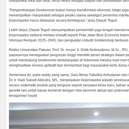
masyarakat lokal dan adat, serta media sebagai bagian dari pendekatan pent
“Pengembangan bioekonomi bukan hanya transformasi ekonomi, tetapi juga 
menempatkan masyarakat sebagai pelaku utama sekaligus penerima manfaa
bioprospeksi harus dilakukan secara terintegrasi,” jelas Deputi Teguh.
Lebih lanjut, Deputi Teguh menyampaikan pemerintah juga tengah mendo
bioprospeksi sektoral melalui inisiatif seperti Peta Jalan Blue Economy Ind
Hilirisasi Rempah 2025–2045, dan penguatan industri bioteknologi berbasis
Rektor Universitas Pakuan, Prof. Dr. rer.pol. Ir. Didik Notosudjono, M.Sc., I
paparannya menegaskan perguruan tinggi memiliki peran strategis dalam 
untuk mendukung bioekonomi berkelanjutan di Indonesia melalui riset-riset b
menghasilkan inovasi aplikatif dan bermanfaat bagi masyarakat serta dunia i
Sementara itu, pada waktu yang sama, Guru Besar Fakultas Kehutanan dan L
Dr. Ir. Hadi Sukadi Alikodra, MS., menjelaskan bioprospeksi adalah penelusura
secara sistematik produk yang berguna seperti senyawa kimia baru, bahan akti
genetik lain untuk tujuan komersil dengan nilai ekonomi aktual dan potensi
keragaman hayati.