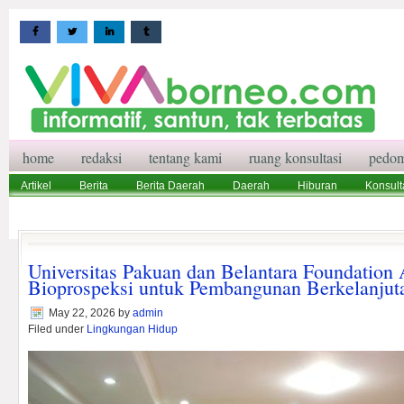
home
redaksi
tentang kami
ruang konsultasi
pedom
Artikel
Berita
Berita Daerah
Daerah
Hiburan
Konsult
Wisata
Pedoman Media Siber
Redaksi
Ruang Konsultasi
Universitas Pakuan dan Belantara Foundation 
Bioprospeksi untuk Pembangunan Berkelanjut
May 22, 2026
by
admin
Filed under
Lingkungan Hidup