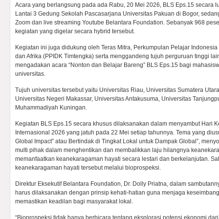
Acara yang berlangsung pada ada Rabu, 20 Mei 2026, BLS Eps.15 secara lur
Lantai 3 Gedung Sekolah Pascasarjana Universitas Pakuan di Bogor, sedang
Zoom dan live streaming Youtube Belantara Foundation. Sebanyak 968 pesert
kegiatan yang digelar secara hybrid tersebut.
Kegiatan ini juga didukung oleh Teras Mitra, Perkumpulan Pelajar Indones
dan Afrika (PPIDK Timtengka) serta menggandeng tujuh perguruan tinggi lai
mengadakan acara “Nonton dan Belajar Bareng” BLS Eps.15 bagi mahasisw
universitas.
Tujuh universitas tersebut yaitu Universitas Riau, Universitas Sumatera Utara
Universitas Negeri Makassar, Universitas Antakusuma, Universitas Tanjungp
Muhammadiyah Kuningan.
Kegiatan BLS Eps.15 secara khusus dilaksanakan dalam menyambut Hari 
Internasional 2026 yang jatuh pada 22 Mei setiap tahunnya. Tema yang diusu
Global Impact” atau Bertindak di Tingkat Lokal untuk Dampak Global”, menyoro
multi pihak dalam menghentikan dan membalikkan laju hilangnya keanekara
memanfaatkan keanekaragaman hayati secara lestari dan berkelanjutan. Sa
keanekaragaman hayati tersebut melalui bioprospeksi.
Direktur Eksekutif Belantara Foundation, Dr. Dolly Priatna, dalam sambuta
harus dilaksanakan dengan prinsip kehati-hatian guna menjaga keseimbang
memastikan keadilan bagi masyarakat lokal.
“Bioprospeksi tidak hanya berbicara tentang eksplorasi potensi ekonomi dar