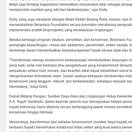
tetapi juga tentang bagaimana memastikan masyarakat lokal sebagai penja
memperoleh manfaat yang adil dan berkelanjutan,” ujar Dolly.
Dolly, yang juga menjabat sebagai Wakil Rektor Bidang Riset, Inovasi, dan 
menambahkan Belantara Foundation secara konsisten mendorong pengua
implementasi praktik bioprospeksi yang berwawasan lingkungan.
Melalui berbagai program edukasi, penelitian, dan konservasi, Belantara F
pemangku kepentingan—mulai dari akademisi, pemerintah, sektor swasta,
bersinergi dalam memanfaatkan keanekaragaman hayati secara bijak dan b
“Transformasi menuju bioekonomi berkelanjutan membutuhkan dukungan regu
yang baik, serta riset berbasis ilmu pengetahuan yang komprehensif. Belan
perpaduan antara riset, inovasi, dan kearifan lokal dapat melahirkan solusi b
mengorbankan kelestarian alam. Sudah saatnya kekayaan biodiversitas Indo
bioekonomi yang tangguh, inklusif, dan berkelanjutan, sekaligus menjadi wa
mendatang,” tutup Dolly.
Deputi Bidang Pangan, Sumber Daya Alam dan Lingkungan Hidup Kemente
A.A. Teguh Sambodo, dalam keynote speech-nya menegaskan bahwa pema
hayati Indonesia harus dikelola secara bertanggung jawab melalui pendekata
konservasi hingga hilirisasi.
Menurutnya, transformasi dari sekadar bioresources (sumber daya hayati)
berbasis hayati) memerlukan kolaborasi lintas sektor yang kuat antara peme