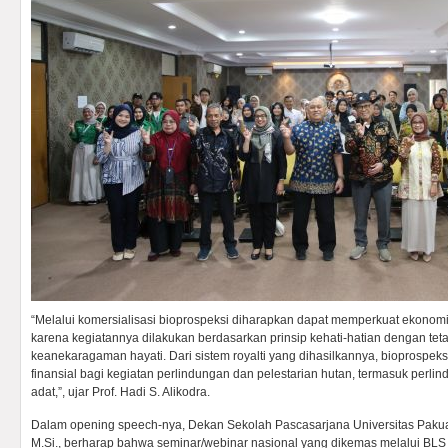
“Melalui komersialisasi bioprospeksi diharapkan dapat memperkuat ekonomi
karena kegiatannya dilakukan berdasarkan prinsip kehati-hatian dengan tet
keanekaragaman hayati. Dari sistem royalti yang dihasilkannya, bioprospek
finansial bagi kegiatan perlindungan dan pelestarian hutan, termasuk perl
adat,”, ujar Prof. Hadi S. Alikodra.
Dalam opening speech-nya, Dekan Sekolah Pascasarjana Universitas Pakuan,
M.Si., berharap bahwa seminar/webinar nasional yang dikemas melalui BLS 