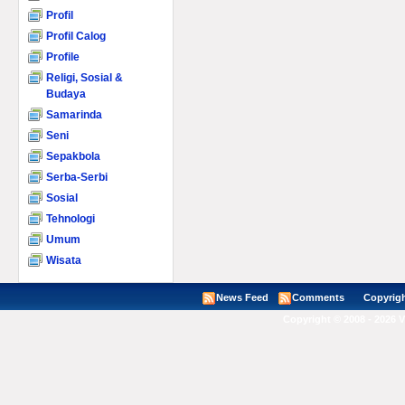
Profil
Profil Calog
Profile
Religi, Sosial &
Budaya
Samarinda
Seni
Sepakbola
Serba-Serbi
Sosial
Tehnologi
Umum
Wisata
News Feed
Comments
Copyright ©
Copyright © 2008 - 2026 V