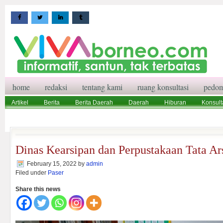
home
redaksi
tentang kami
ruang konsultasi
pedom
Artikel
Berita
Berita Daerah
Daerah
Hiburan
Konsult
Wisata
Pedoman Media Siber
Redaksi
Ruang Konsultasi
Dinas Kearsipan dan Perpustakaan Tata Ar
February 15, 2022
by
admin
Filed under
Paser
Share this news