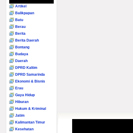
Artikel
Balikpapan
Batu
Berau
Berita
Berita Daerah
Bontang
Budaya
Daerah
DPRD Kaltim
DPRD Samarinda
Ekonomi & Bisnis
Erau
Gaya Hidup
Hiburan
Hukum & Kriminal
Jatim
Kalimantan Timur
Kesehatan