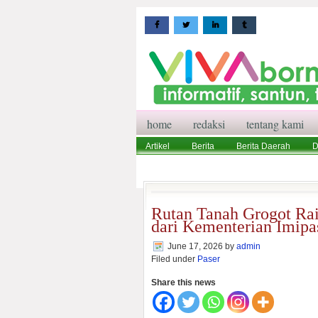
home
redaksi
tentang kami
Artikel
Berita
Berita Daerah
D
Wisata
Pedoman Media Siber
Red
Rutan Tanah Grogot Rai
dari Kementerian Imipa
June 17, 2026
by
admin
Filed under
Paser
Share this news