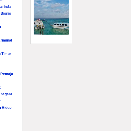
im
arinda
 Bisnis
p
riminal
n Timur
i Remaja
t
anegara
r
n Hidup