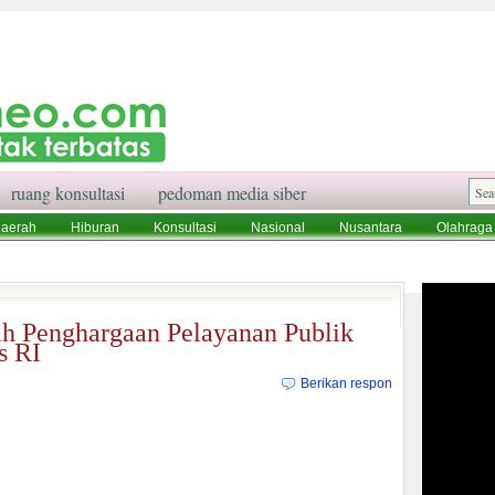
ruang konsultasi
pedoman media siber
aerah
Hiburan
Konsultasi
Nasional
Nusantara
Olahraga
aksi
Ruang Konsultasi
Tentang Kami
h Penghargaan Pelayanan Publik
s RI
Berikan respon