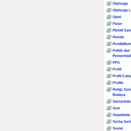
Olahraga
Olahraga L
Opini
Paser
PDAM Sam
Pemilu
Pendidikan
Politik dan
Pemerinta
PPU
Profil
Profil Calo
Profile
Religi, Sos
Budaya
Samarinda
Seni
Sepakbola
Serba-Serb
Sosial