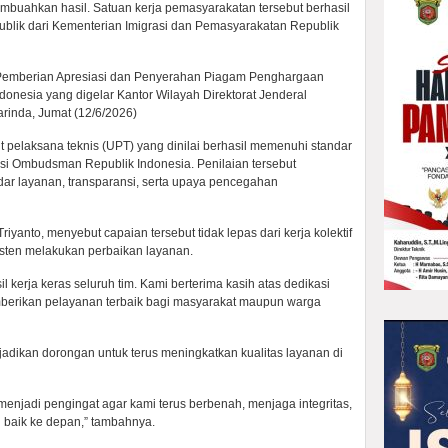
embuahkan hasil. Satuan kerja pemasyarakatan tersebut berhasil
lik dari Kementerian Imigrasi dan Pemasyarakatan Republik
Pemberian Apresiasi dan Penyerahan Piagam Penghargaan
nesia yang digelar Kantor Wilayah Direktorat Jenderal
rinda, Jumat (12/6/2026)
t pelaksana teknis (UPT) yang dinilai berhasil memenuhi standar
asi Ombudsman Republik Indonesia. Penilaian tersebut
ar layanan, transparansi, serta upaya pencegahan
riyanto, menyebut capaian tersebut tidak lepas dari kerja kolektif
isten melakukan perbaikan layanan.
sil kerja keras seluruh tim. Kami berterima kasih atas dedikasi
berikan pelayanan terbaik bagi masyarakat maupun warga
adikan dorongan untuk terus meningkatkan kualitas layanan di
ni menjadi pengingat agar kami terus berbenah, menjaga integritas,
 baik ke depan,” tambahnya.