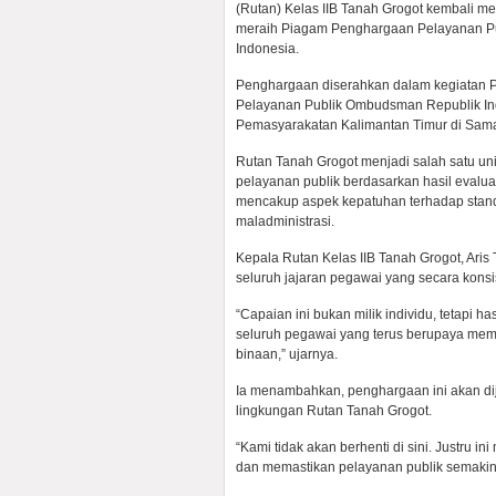
(Rutan) Kelas IIB Tanah Grogot kembali m
meraih Piagam Penghargaan Pelayanan Pub
Indonesia.
Penghargaan diserahkan dalam kegiatan 
Pelayanan Publik Ombudsman Republik Indo
Pemasyarakatan Kalimantan Timur di Sama
Rutan Tanah Grogot menjadi salah satu uni
pelayanan publik berdasarkan hasil evalu
mencakup aspek kepatuhan terhadap stand
maladministrasi.
Kepala Rutan Kelas IIB Tanah Grogot, Aris T
seluruh jajaran pegawai yang secara kons
“Capaian ini bukan milik individu, tetapi ha
seluruh pegawai yang terus berupaya mem
binaan,” ujarnya.
Ia menambahkan, penghargaan ini akan dij
lingkungan Rutan Tanah Grogot.
“Kami tidak akan berhenti di sini. Justru i
dan memastikan pelayanan publik semakin