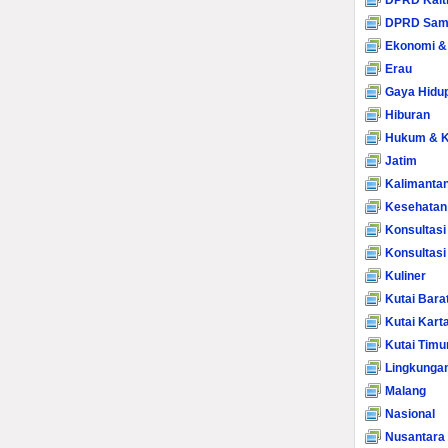
DPRD Kalt
DPRD Sam
Ekonomi &
Erau
Gaya Hidu
Hiburan
Hukum & K
Jatim
Kalimanta
Kesehatan
Konsultasi
Konsultas
Kuliner
Kutai Bara
Kutai Kart
Kutai Timu
Lingkunga
Malang
Nasional
Nusantara