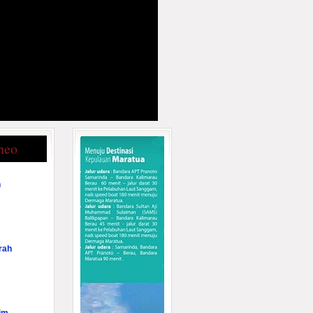
neo
n
rah