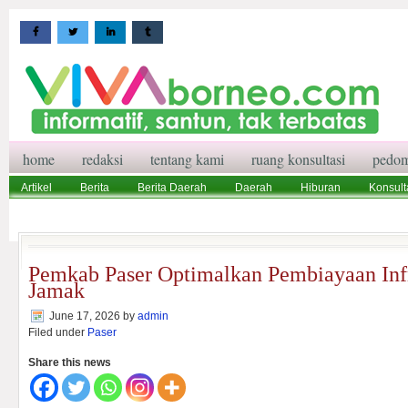
home
redaksi
tentang kami
ruang konsultasi
pedom
Artikel
Berita
Berita Daerah
Daerah
Hiburan
Konsult
Wisata
Pedoman Media Siber
Redaksi
Ruang Konsultasi
Pemkab Paser Optimalkan Pembiayaan Infr
Jamak
June 17, 2026
by
admin
Filed under
Paser
Share this news