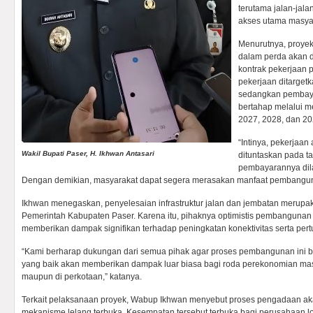
terutama jalan-jal
akses utama masya
Menurutnya, proyek
dalam perda akan 
kontrak pekerjaan 
pekerjaan ditargetk
sedangkan pembaya
bertahap melalui 
2027, 2028, dan 20
“Intinya, pekerjaa
Wakil Bupati Paser, H. Ikhwan Antasari
dituntaskan pada 
pembayarannya dila
Dengan demikian, masyarakat dapat segera merasakan manfaat pembangunan
Ikhwan menegaskan, penyelesaian infrastruktur jalan dan jembatan merupaka
Pemerintah Kabupaten Paser. Karena itu, pihaknya optimistis pembangunan
memberikan dampak signifikan terhadap peningkatan konektivitas serta pe
“Kami berharap dukungan dari semua pihak agar proses pembangunan ini berj
yang baik akan memberikan dampak luar biasa bagi roda perekonomian mas
maupun di perkotaan,” katanya.
Terkait pelaksanaan proyek, Wabup Ikhwan menyebut proses pengadaan aka
mekanisme lelang terbuka. Kesempatan tersebut terbuka bagi perusahaan l