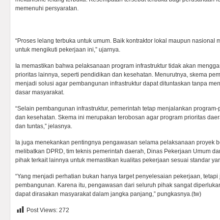
memenuhi persyaratan.
“Proses lelang terbuka untuk umum. Baik kontraktor lokal maupun nasional
untuk mengikuti pekerjaan ini,” ujarnya.
Ia memastikan bahwa pelaksanaan program infrastruktur tidak akan mengg
prioritas lainnya, seperti pendidikan dan kesehatan. Menurutnya, skema pe
menjadi solusi agar pembangunan infrastruktur dapat dituntaskan tanpa m
dasar masyarakat.
“Selain pembangunan infrastruktur, pemerintah tetap menjalankan program-
dan kesehatan. Skema ini merupakan terobosan agar program prioritas daer
dan tuntas,” jelasnya.
Ia juga menekankan pentingnya pengawasan selama pelaksanaan proyek 
melibatkan DPRD, tim teknis pemerintah daerah, Dinas Pekerjaan Umum da
pihak terkait lainnya untuk memastikan kualitas pekerjaan sesuai standar ya
“Yang menjadi perhatian bukan hanya target penyelesaian pekerjaan, tetapi j
pembangunan. Karena itu, pengawasan dari seluruh pihak sangat diperlu
dapat dirasakan masyarakat dalam jangka panjang,” pungkasnya.(tw)
Post Views:
272