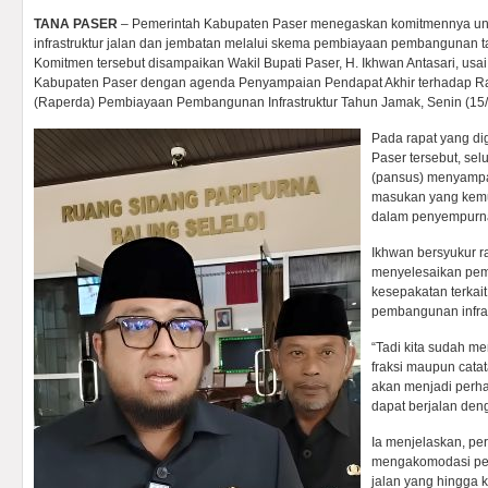
TANA PASER
– Pemerintah Kabupaten Paser menegaskan komitmennya un
infrastruktur jalan dan jembatan melalui skema pembiayaan pembangunan ta
Komitmen tersebut disampaikan Wakil Bupati Paser, H. Ikhwan Antasari, us
Kabupaten Paser dengan agenda Penyampaian Pendapat Akhir terhadap R
(Raperda) Pembiayaan Pembangunan Infrastruktur Tahun Jamak, Senin (15
Pada rapat yang di
Paser tersebut, sel
(pansus) menyampa
masukan yang kemu
dalam penyempurnaa
Ikhwan bersyukur ra
menyelesaikan pe
kesepakatan terkai
pembangunan infras
“Tadi kita sudah 
fraksi maupun cata
akan menjadi perha
dapat berjalan deng
Ia menjelaskan, per
mengakomodasi pe
jalan yang hingga k